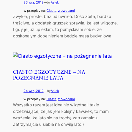
26 wrz, 2012
—
by
Asiek
w przepisy na:
Ciasta
, 
z owocami
Zwykłe, proste, bez udziwnień. Dość zbite, bardzo
treściwe, a dodatek gruszek sprawia, że jest wilgotne.
I gdy je już upiekłam, to pomyślałam sobie, że
doskonałym dopełnieniem będzie masa budyniowa.
CIASTO EGZOTYCZNE – NA
POŻEGNANIE LATA
24 wrz, 2012
—
by
Asiek
w przepisy na:
Ciasta
, 
z owocami
Wszystko razem jest idealnie wilgotne i takie
orzeźwiające, że jak jem kolejny kawałek, to mam
wrażenie, że lato się na trochę zatrzymało:).
Zatrzymajcie u siebie na chwilę lato:)