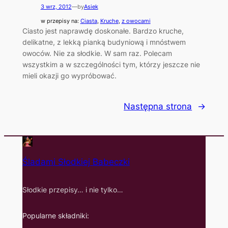
3 wrz, 2012
—
by
Asiek
w przepisy na:
Ciasta
, 
Kruche
, 
z owocami
Ciasto jest naprawdę doskonałe. Bardzo kruche,
delikatne, z lekką pianką budyniową i mnóstwem
owoców. Nie za słodkie. W sam raz. Polecam
wszystkim a w szczególności tym, którzy jeszcze nie
mieli okazji go wypróbować.
Następna strona
→
Śladami Słodkiej Babeczki
Słodkie przepisy… i nie tylko…
Popularne składniki: