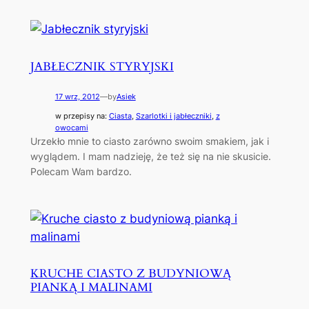
JABŁECZNIK STYRYJSKI
17 wrz, 2012
—
by
Asiek
w przepisy na:
Ciasta
, 
Szarlotki i jabłeczniki
, 
z
owocami
Urzekło mnie to ciasto zarówno swoim smakiem, jak i
wyglądem. I mam nadzieję, że też się na nie skusicie.
Polecam Wam bardzo.
KRUCHE CIASTO Z BUDYNIOWĄ
PIANKĄ I MALINAMI