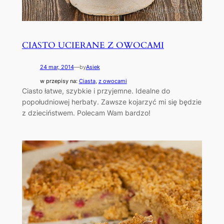
CIASTO UCIERANE Z OWOCAMI
24 mar, 2014
—
by
Asiek
w przepisy na:
Ciasta
, 
z owocami
Ciasto łatwe, szybkie i przyjemne. Idealne do
popołudniowej herbaty. Zawsze kojarzyć mi się będzie
z dzieciństwem. Polecam Wam bardzo!