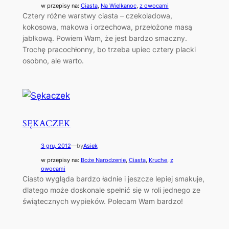
w przepisy na:
Ciasta
, 
Na Wielkanoc
, 
z owocami
Cztery różne warstwy ciasta – czekoladowa,
kokosowa, makowa i orzechowa, przełożone masą
jabłkową. Powiem Wam, że jest bardzo smaczny.
Trochę pracochłonny, bo trzeba upiec cztery placki
osobno, ale warto.
SĘKACZEK
3 gru, 2012
—
by
Asiek
w przepisy na:
Boże Narodzenie
, 
Ciasta
, 
Kruche
, 
z
owocami
Ciasto wygląda bardzo ładnie i jeszcze lepiej smakuje,
dlatego może doskonale spełnić się w roli jednego ze
świątecznych wypieków. Polecam Wam bardzo!