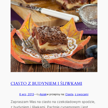
CIASTO Z BUDYNIEM I ŚLIWKAMI
6 wrz, 2013
—
by
Asiek
w przepisy na:
Ciasta
, 
z owocami
Zapraszam Was na ciasto na czekoladowym spodzie,
z budyniem i śliwkami. Pachnie cynamonem i jest