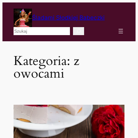
Śladami Słodkiej Babeczki
Szukaj
Kategoria:
z
owocami