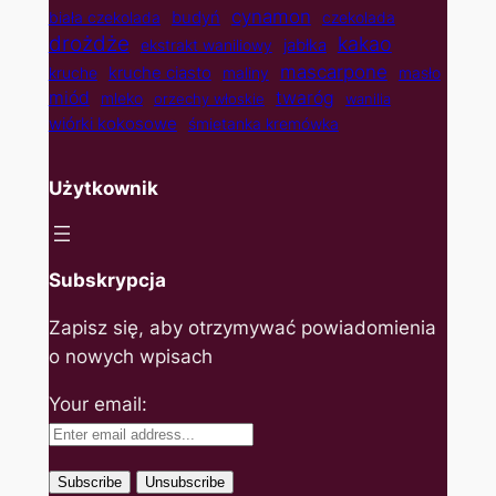
cynamon
budyń
biała czekolada
czekolada
drożdże
kakao
jabłka
ekstrakt waniliowy
mascarpone
kruche ciasto
kruche
maliny
masło
twaróg
miód
mleko
orzechy włoskie
wanilia
wiórki kokosowe
śmietanka kremówka
Użytkownik
Subskrypcja
Zapisz się, aby otrzymywać powiadomienia
o nowych wpisach
Your email: