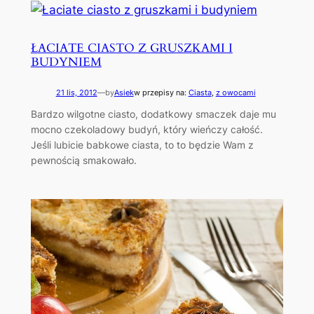
ŁACIATE CIASTO Z GRUSZKAMI I
BUDYNIEM
21 lis, 2012
—
by
Asiek
w przepisy na:
Ciasta
, 
z owocami
Bardzo wilgotne ciasto, dodatkowy smaczek daje mu
mocno czekoladowy budyń, który wieńczy całość.
Jeśli lubicie babkowe ciasta, to to będzie Wam z
pewnością smakowało.