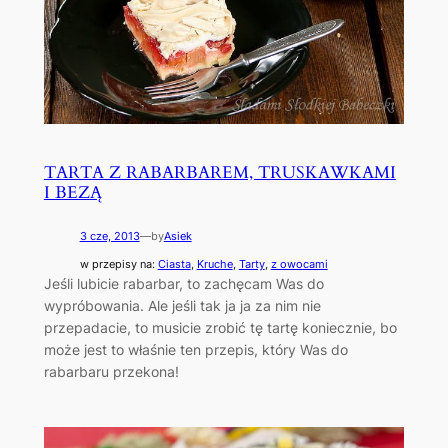
TARTA Z RABARBAREM, TRUSKAWKAMI
I BEZĄ
3 cze, 2013
—
by
Asiek
w przepisy na:
Ciasta
, 
Kruche
, 
Tarty
, 
z owocami
Jeśli lubicie rabarbar, to zachęcam Was do
wypróbowania. Ale jeśli tak ja ja za nim nie
przepadacie, to musicie zrobić tę tartę koniecznie, bo
może jest to właśnie ten przepis, który Was do
rabarbaru przekona!