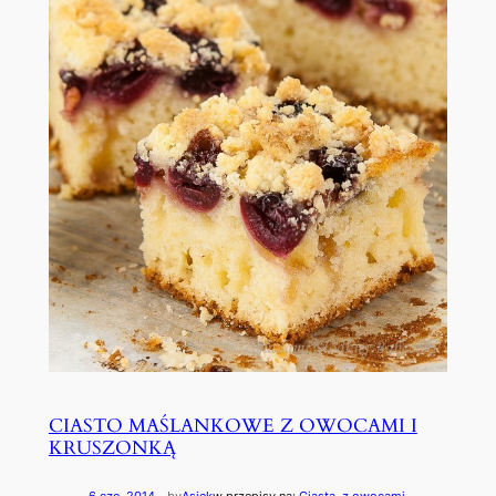
CIASTO MAŚLANKOWE Z OWOCAMI I
KRUSZONKĄ
6 cze, 2014
—
by
Asiek
w przepisy na:
Ciasta
, 
z owocami