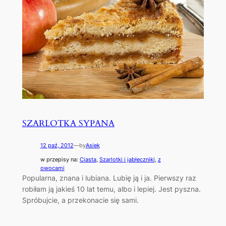
SZARLOTKA SYPANA
12 paź, 2012
—
by
Asiek
w przepisy na:
Ciasta
, 
Szarlotki i jabłeczniki
, 
z
owocami
Popularna, znana i lubiana. Lubię ją i ja. Pierwszy raz
robiłam ją jakieś 10 lat temu, albo i lepiej. Jest pyszna.
Spróbujcie, a przekonacie się sami.