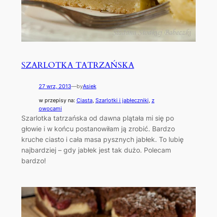
SZARLOTKA TATRZAŃSKA
27 wrz, 2013
—
by
Asiek
w przepisy na:
Ciasta
, 
Szarlotki i jabłeczniki
, 
z
owocami
Szarlotka tatrzańska od dawna plątała mi się po
głowie i w końcu postanowiłam ją zrobić. Bardzo
kruche ciasto i cała masa pysznych jabłek. To lubię
najbardziej – gdy jabłek jest tak dużo. Polecam
bardzo!