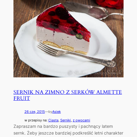
SERNIK NA ZIMNO Z SERKÓW ALMETTE
FRUIT
26 cze, 2015
—
by
Asiek
w przepisy na:
Ciasta
, 
Serniki
, 
z owocami
Zapraszam na bardzo puszysty i pachnący latem
sernk. Żeby jeszcze bardziej podkreślić letni charakter