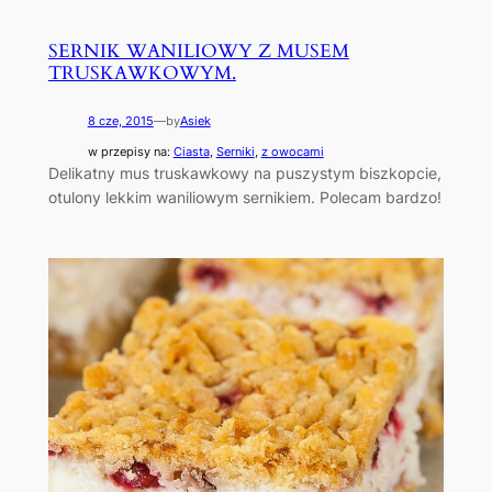
SERNIK WANILIOWY Z MUSEM
TRUSKAWKOWYM.
8 cze, 2015
—
by
Asiek
w przepisy na:
Ciasta
, 
Serniki
, 
z owocami
Delikatny mus truskawkowy na puszystym biszkopcie,
otulony lekkim waniliowym sernikiem. Polecam bardzo!