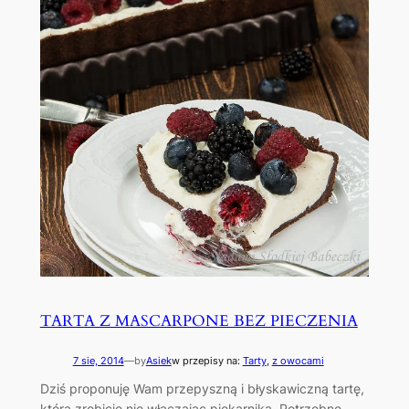
TARTA Z MASCARPONE BEZ PIECZENIA
7 sie, 2014
—
by
Asiek
w przepisy na:
Tarty
, 
z owocami
Dziś proponuję Wam przepyszną i błyskawiczną tartę,
którą zrobicie nie włączając piekarnika. Potrzebne