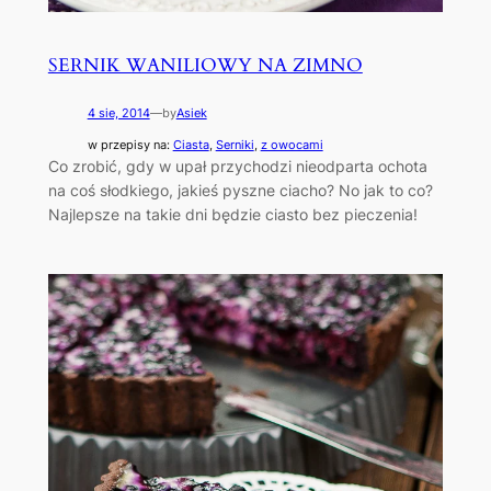
SERNIK WANILIOWY NA ZIMNO
4 sie, 2014
—
by
Asiek
w przepisy na:
Ciasta
, 
Serniki
, 
z owocami
Co zrobić, gdy w upał przychodzi nieodparta ochota
na coś słodkiego, jakieś pyszne ciacho? No jak to co?
Najlepsze na takie dni będzie ciasto bez pieczenia!