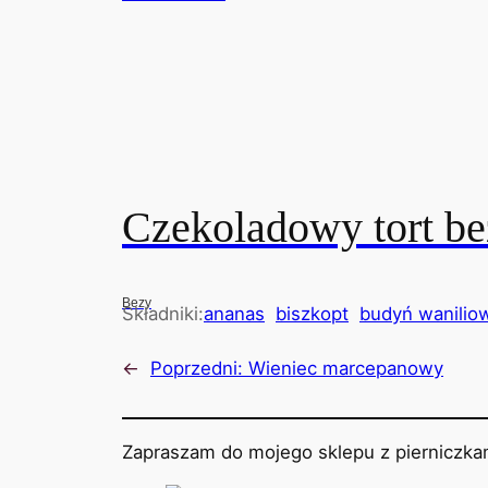
Czekoladowy tort b
Bezy
Składniki:
ananas
biszkopt
budyń wanilio
←
Poprzedni:
Wieniec marcepanowy
Zapraszam do mojego sklepu z pierniczkam