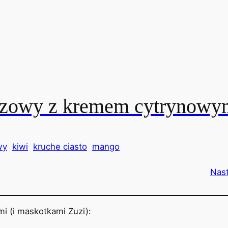
ezowy z kremem cytrynowy
wy
kiwi
kruche ciasto
mango
Nas
i (i maskotkami Zuzi):