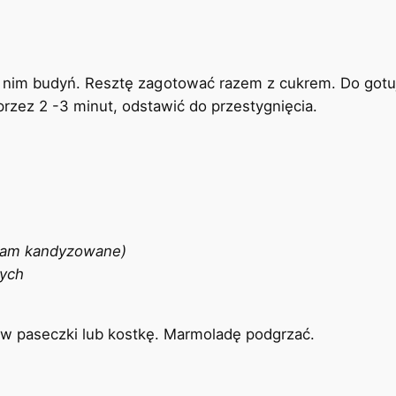
 w nim budyń. Resztę zagotować razem z cukrem. Do got
rzez 2 -3 minut, odstawić do przestygnięcia.
dałam kandyzowane)
wych
o w paseczki lub kostkę. Marmoladę podgrzać.