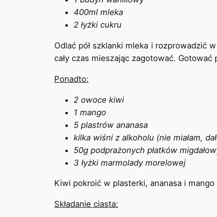
400ml mleka
2 łyżki cukru
Odlać pół szklanki mleka i rozprowadzić
cały czas mieszając zagotować. Gotować p
Ponadto:
2 owoce kiwi
1 mango
5 plastrów ananasa
kilka wiśni z alkoholu (nie miałam, 
50g podprażonych płatków migdało
3 łyżki marmolady morelowej
Kiwi pokroić w plasterki, ananasa i mang
Składanie ciasta: