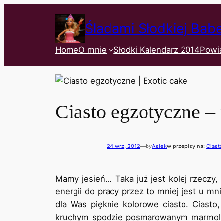
Śladami Słodkiej Bab
Home
O mnie
Słodki Kalendarz 2014
Powi
Ciasto egzotyczne – 
24 wrz, 2012
—
by
Asiek
w przepisy na:
Ciast
Mamy jesień… Taka już jest kolej rzeczy, ż
energii do pracy przez to mniej jest u mni
dla Was pięknie kolorowe ciasto. Ciasto
kruchym spodzie posmarowanym marmola