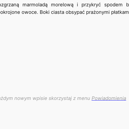
zgrzaną marmoladą morelową i przykryć spodem bi
krojone owoce. Boki ciasta obsypać prażonymi płatkam
każdym nowym wpisie skorzystaj z menu
Powiadomienia