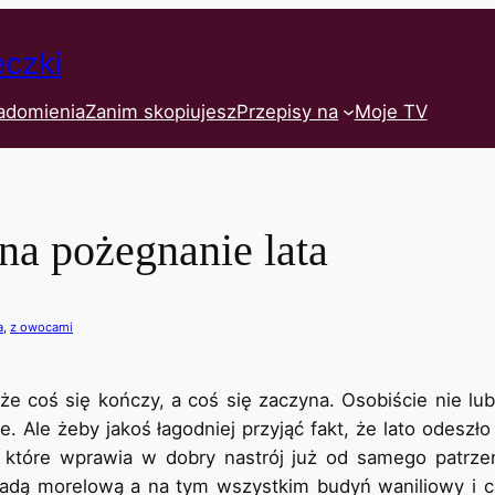
eczki
adomienia
Zanim skopiujesz
Przepisy na
Moje TV
na pożegnanie lata
a
, 
z owocami
e coś się kończy, a coś się zaczyna. Osobiście nie lubię
e. Ale żeby jakoś łagodniej przyjąć fakt, że lato odeszł
, które wprawia w dobry nastrój już od samego patrze
dą morelową a na tym wszystkim budyń waniliowy i 