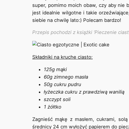
super, pomimo moich obaw, czy aby nie b
jest idealnie wilgotne i takie orzeźwiając
siebie na chwilę lato:) Polecam bardzo!
Przepis pochodzi z książki ‘Pieczenie cia
Składniki na kruche ciasto:
125g mąki
60g zimnego masła
50g cukru pudru
łyżeczka cukru z prawdziwą wanilią
szczypt soli
1 żółtko
Zagnieść mąkę z masłem, cukrami, solą 
średnicy 24 cm wyłożyć papierem do piecz