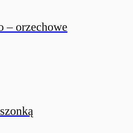
o – orzechowe
uszonką