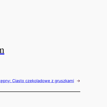
m
tępny:
Ciasto czekoladowe z gruszkami
→