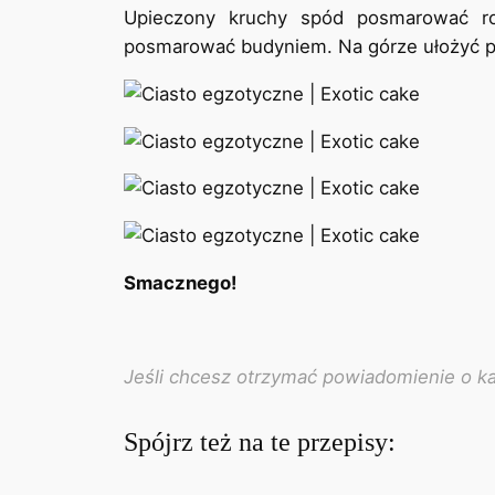
Upieczony kruchy spód posmarować ro
posmarować budyniem. Na górze ułożyć po
Smacznego!
Jeśli chcesz otrzymać powiadomienie o 
Spójrz też na te przepisy: