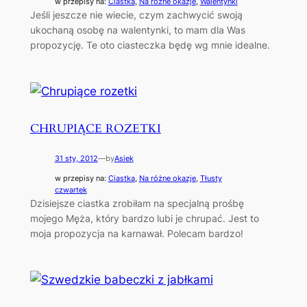
w przepisy na:
Ciastka
, 
Na różne okazje
, 
Walentynki
Jeśli jeszcze nie wiecie, czym zachwycić swoją
ukochaną osobę na walentynki, to mam dla Was
propozycję. Te oto ciasteczka będę wg mnie idealne.
CHRUPIĄCE ROZETKI
31 sty, 2012
—
by
Asiek
w przepisy na:
Ciastka
, 
Na różne okazje
, 
Tłusty
czwartek
Dzisiejsze ciastka zrobiłam na specjalną prośbę
mojego Męża, który bardzo lubi je chrupać. Jest to
moja propozycja na karnawał. Polecam bardzo!