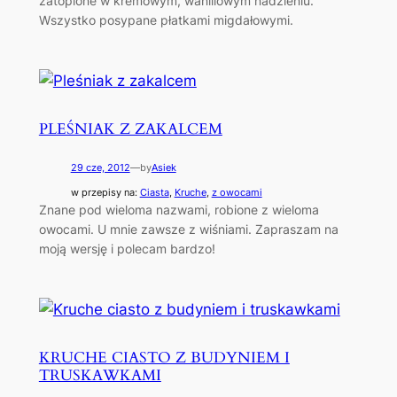
zatopione w kremowym, waniliowym nadzieniu.
Wszystko posypane płatkami migdałowymi.
PLEŚNIAK Z ZAKALCEM
29 cze, 2012
—
by
Asiek
w przepisy na:
Ciasta
, 
Kruche
, 
z owocami
Znane pod wieloma nazwami, robione z wieloma
owocami. U mnie zawsze z wiśniami. Zapraszam na
moją wersję i polecam bardzo!
KRUCHE CIASTO Z BUDYNIEM I
TRUSKAWKAMI