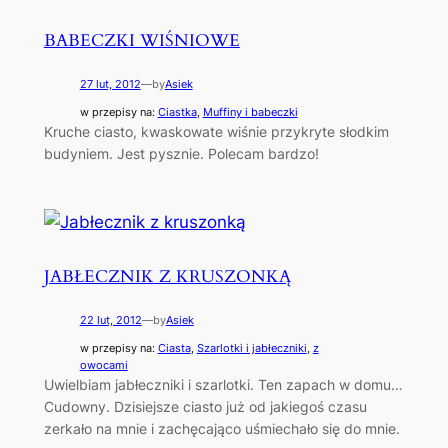
BABECZKI WIŚNIOWE
27 lut, 2012
—
by
Asiek
w przepisy na:
Ciastka
, 
Muffiny i babeczki
Kruche ciasto, kwaskowate wiśnie przykryte słodkim
budyniem. Jest pysznie. Polecam bardzo!
JABŁECZNIK Z KRUSZONKĄ
22 lut, 2012
—
by
Asiek
w przepisy na:
Ciasta
, 
Szarlotki i jabłeczniki
, 
z
owocami
Uwielbiam jabłeczniki i szarlotki. Ten zapach w domu…
Cudowny. Dzisiejsze ciasto już od jakiegoś czasu
zerkało na mnie i zachęcająco uśmiechało się do mnie.