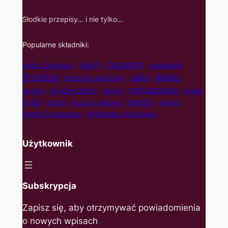
Słodkie przepisy… i nie tylko…
Popularne składniki:
cynamon
budyń
biała czekolada
czekolada
drożdże
kakao
jabłka
ekstrakt waniliowy
mascarpone
kruche ciasto
kruche
maliny
masło
twaróg
miód
mleko
orzechy włoskie
wanilia
wiórki kokosowe
śmietanka kremówka
Użytkownik
Subskrypcja
Zapisz się, aby otrzymywać powiadomienia
o nowych wpisach