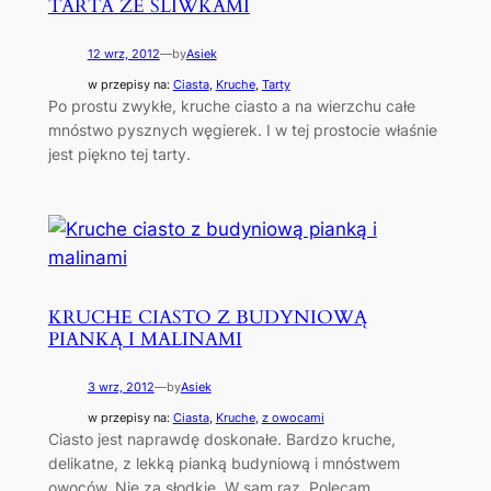
TARTA ZE ŚLIWKAMI
12 wrz, 2012
—
by
Asiek
w przepisy na:
Ciasta
, 
Kruche
, 
Tarty
Po prostu zwykłe, kruche ciasto a na wierzchu całe
mnóstwo pysznych węgierek. I w tej prostocie właśnie
jest piękno tej tarty.
KRUCHE CIASTO Z BUDYNIOWĄ
PIANKĄ I MALINAMI
3 wrz, 2012
—
by
Asiek
w przepisy na:
Ciasta
, 
Kruche
, 
z owocami
Ciasto jest naprawdę doskonałe. Bardzo kruche,
delikatne, z lekką pianką budyniową i mnóstwem
owoców. Nie za słodkie. W sam raz. Polecam