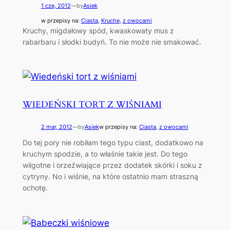
1 cze, 2012
—
by
Asiek
w przepisy na:
Ciasta
, 
Kruche
, 
z owocami
Kruchy, migdałowy spód, kwaskowaty mus z
rabarbaru i słodki budyń. To nie może nie smakować.
WIEDEŃSKI TORT Z WIŚNIAMI
2 mar, 2012
—
by
Asiek
w przepisy na:
Ciasta
, 
z owocami
Do tej pory nie robiłam tego typu ciast, dodatkowo na
kruchym spodzie, a to właśnie takie jest. Do tego
wilgotne i orzeźwiające przez dodatek skórki i soku z
cytryny. No i wiśnie, na które ostatnio mam straszną
ochotę.