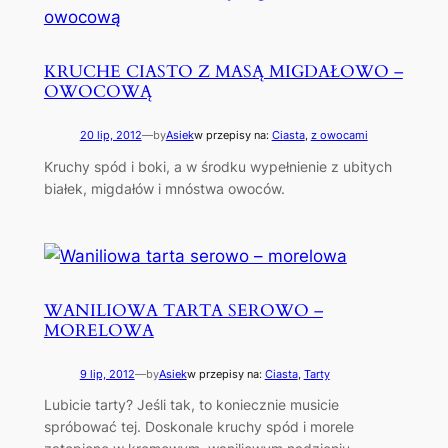
KRUCHE CIASTO Z MASĄ MIGDAŁOWO –
OWOCOWĄ
20 lip, 2012
—
by
Asiek
w przepisy na:
Ciasta
, 
z owocami
Kruchy spód i boki, a w środku wypełnienie z ubitych
białek, migdałów i mnóstwa owoców.
WANILIOWA TARTA SEROWO –
MORELOWA
9 lip, 2012
—
by
Asiek
w przepisy na:
Ciasta
, 
Tarty
Lubicie tarty? Jeśli tak, to koniecznie musicie
spróbować tej. Doskonale kruchy spód i morele