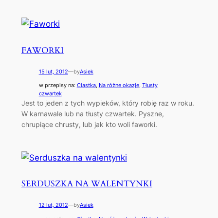
FAWORKI
15 lut, 2012
—
by
Asiek
w przepisy na:
Ciastka
, 
Na różne okazje
, 
Tłusty
czwartek
Jest to jeden z tych wypieków, który robię raz w roku.
W karnawale lub na tłusty czwartek. Pyszne,
chrupiące chrusty, lub jak kto woli faworki.
SERDUSZKA NA WALENTYNKI
12 lut, 2012
—
by
Asiek