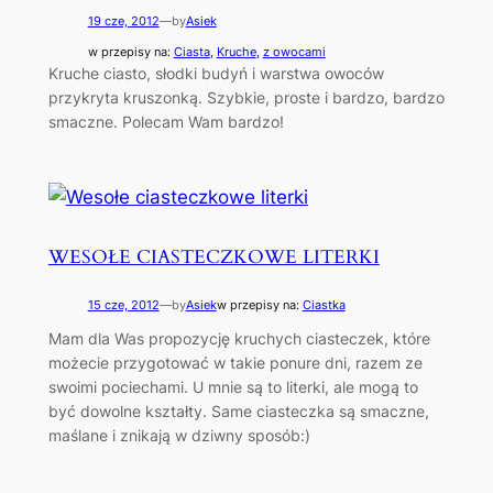
19 cze, 2012
—
by
Asiek
w przepisy na:
Ciasta
, 
Kruche
, 
z owocami
Kruche ciasto, słodki budyń i warstwa owoców
przykryta kruszonką. Szybkie, proste i bardzo, bardzo
smaczne. Polecam Wam bardzo!
WESOŁE CIASTECZKOWE LITERKI
15 cze, 2012
—
by
Asiek
w przepisy na:
Ciastka
Mam dla Was propozycję kruchych ciasteczek, które
możecie przygotować w takie ponure dni, razem ze
swoimi pociechami. U mnie są to literki, ale mogą to
być dowolne kształty. Same ciasteczka są smaczne,
maślane i znikają w dziwny sposób:)