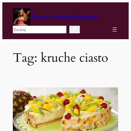
Śladami Słodkiej Babeczki
Szukaj
Tag:
kruche ciasto