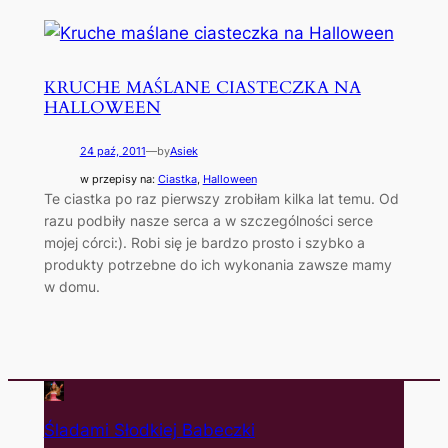
KRUCHE MAŚLANE CIASTECZKA NA
HALLOWEEN
24 paź, 2011
—
by
Asiek
w przepisy na:
Ciastka
, 
Halloween
Te ciastka po raz pierwszy zrobiłam kilka lat temu. Od
razu podbiły nasze serca a w szczególności serce
mojej córci:). Robi się je bardzo prosto i szybko a
produkty potrzebne do ich wykonania zawsze mamy
w domu.
Śladami Słodkiej Babeczki