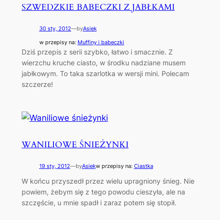
SZWEDZKIE BABECZKI Z JABŁKAMI
30 sty, 2012
—
by
Asiek
w przepisy na:
Muffiny i babeczki
Dziś przepis z serii szybko, łatwo i smacznie. Z
wierzchu kruche ciasto, w środku nadziane musem
jabłkowym. To taka szarlotka w wersji mini. Polecam
szczerze!
WANILIOWE ŚNIEŻYNKI
19 sty, 2012
—
by
Asiek
w przepisy na:
Ciastka
W końcu przyszedł przez wielu upragniony śnieg. Nie
powiem, żebym się z tego powodu cieszyła, ale na
szczęście, u mnie spadł i zaraz potem się stopił.