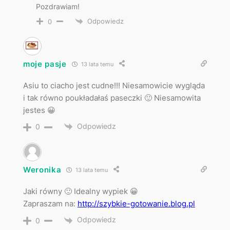
Pozdrawiam!
Odpowiedz
0
moje pasje
13 lata temu
Asiu to ciacho jest cudne!!! Niesamowicie wygląda
i tak równo poukładałaś paseczki 🙂 Niesamowita
jestes 😀
Odpowiedz
0
Weronika
13 lata temu
Jaki równy 🙂 Idealny wypiek 😀
Zapraszam na:
http://szybkie-gotowanie.blog.pl
Odpowiedz
0