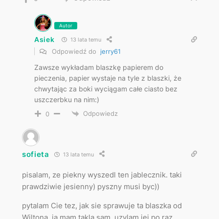
Autor
Asiek
13 lata temu
Odpowiedź do
jerry61
Zawsze wykładam blaszkę papierem do
pieczenia, papier wystaje na tyle z blaszki, że
chwytając za boki wyciągam całe ciasto bez
uszczerbku na nim:)
Odpowiedz
0
sofieta
13 lata temu
pisalam, ze piekny wyszedl ten jablecznik. taki
prawdziwie jesienny) pyszny musi byc))
pytalam Cie tez, jak sie sprawuje ta blaszka od
Wiltona. ja mam takla sam. uzylam jej po raz