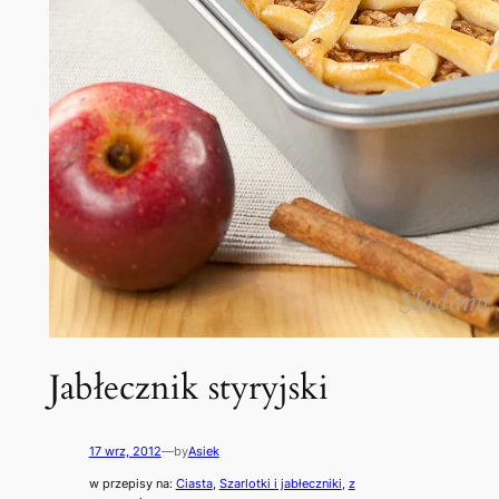
Jabłecznik styryjski
17 wrz, 2012
—
by
Asiek
w przepisy na:
Ciasta
, 
Szarlotki i jabłeczniki
, 
z