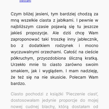
owocami
Czym bliżej jesieni, tym bardziej chodzą za
mną wszelkie ciasta z jabłkami. I pewnie w
najbliższym czasie pojawią się tu jeszcze
jakieś propozycje. Ale dziś chcę Wam
zaproponować taki troszkę inny jabłecznik,
bo z dodatkiem rodzynek i mocno
wyczuwalnymi orzechami. Całość na cieście
półkruchym, przyozdobiona śliczną kratką.
Urzekło mnie to ciasto zarówno swoim
smakiem, jak i wyglądem. I mam nadzieję,
że też się na nie skusicie. Polecam Wam
bardzo.
Ciasto pochodzi z książki ‘Pieczenie ciast’,
dostosowałam jedynie proporcje do mojej
nowej cudnej blachy, którą dostałam od