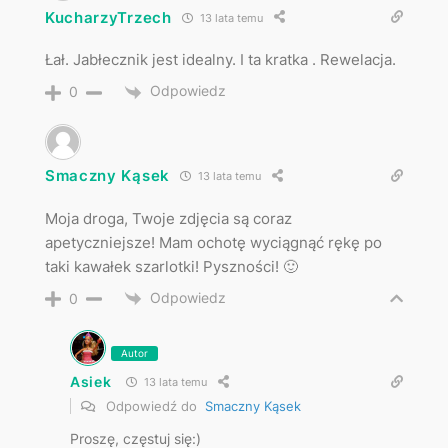
KucharzyTrzech
13 lata temu
Łał. Jabłecznik jest idealny. I ta kratka . Rewelacja.
Odpowiedz
0
Smaczny Kąsek
13 lata temu
Moja droga, Twoje zdjęcia są coraz
apetyczniejsze! Mam ochotę wyciągnąć rękę po
taki kawałek szarlotki! Pyszności! 🙂
Odpowiedz
0
Autor
Asiek
13 lata temu
Odpowiedź do
Smaczny Kąsek
Proszę, częstuj się:)