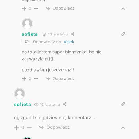
Odpowiedz
0
sofieta
13 lata temu
Odpowiedź do
Asiek
no to ja jestem super blondynka, bo nie
zauwazylam((((
pozdrawiam jeszcze raz!!
Odpowiedz
0
sofieta
13 lata temu
oj, zgubil sie gdzies moj komentarz…
Odpowiedz
0