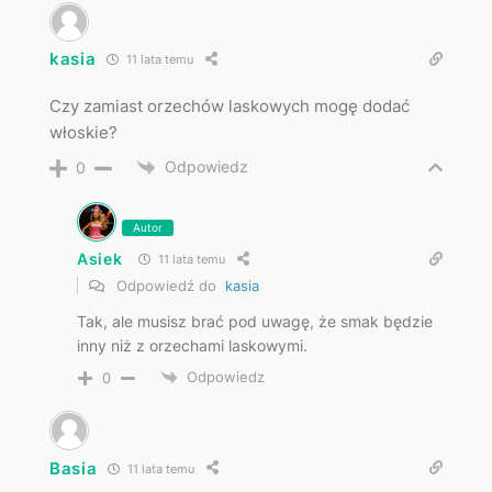
kasia
11 lata temu
Czy zamiast orzechów laskowych mogę dodać
włoskie?
Odpowiedz
0
Autor
Asiek
11 lata temu
Odpowiedź do
kasia
Tak, ale musisz brać pod uwagę, że smak będzie
inny niż z orzechami laskowymi.
Odpowiedz
0
Basia
11 lata temu