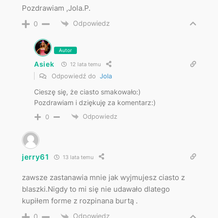
Pozdrawiam ,Jola.P.
Odpowiedz
0
Autor
Asiek
12 lata temu
Odpowiedź do
Jola
Cieszę się, że ciasto smakowało:)
Pozdrawiam i dziękuję za komentarz:)
Odpowiedz
0
jerry61
13 lata temu
zawsze zastanawia mnie jak wyjmujesz ciasto z
blaszki.Nigdy to mi się nie udawało dlatego
kupiłem forme z rozpinana burtą .
Odpowiedz
0