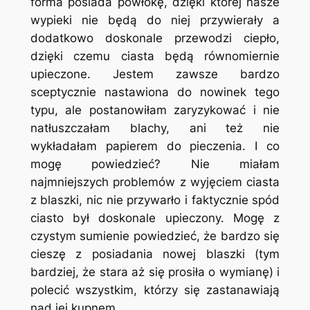
forma posiada powłokę, dzięki której nasze
wypieki nie będą do niej przywierały a
dodatkowo doskonale przewodzi ciepło,
dzięki czemu ciasta będą równomiernie
upieczone. Jestem zawsze bardzo
sceptycznie nastawiona do nowinek tego
typu, ale postanowiłam zaryzykować i nie
natłuszczałam blachy, ani też nie
wykładałam papierem do pieczenia. I co
mogę powiedzieć? Nie miałam
najmniejszych problemów z wyjęciem ciasta
z blaszki, nic nie przywarło i faktycznie spód
ciasto był doskonale upieczony. Mogę z
czystym sumienie powiedzieć, że bardzo się
cieszę z posiadania nowej blaszki (tym
bardziej, że stara aż się prosiła o wymianę) i
polecić wszystkim, którzy się zastanawiają
nad jej kupnem.