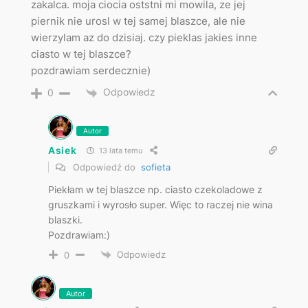
zakalca. moja ciocia oststni mi mowila, ze jej
piernik nie urosl w tej samej blaszce, ale nie
wierzylam az do dzisiaj. czy pieklas jakies inne
ciasto w tej blaszce?
pozdrawiam serdecznie)
Odpowiedz
0
Autor
Asiek
13 lata temu
Odpowiedź do
sofieta
Piekłam w tej blaszce np. ciasto czekoladowe z
gruszkami i wyrosło super. Więc to raczej nie wina
blaszki.
Pozdrawiam:)
Odpowiedz
0
Autor