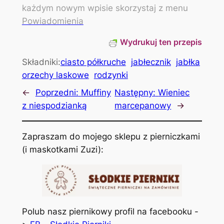
każdym nowym wpisie skorzystaj z menu
Powiadomienia
Wydrukuj ten przepis
Składniki:
ciasto półkruche
jabłecznik
jabłka
orzechy laskowe
rodzynki
←
Poprzedni:
Muffiny
Następny:
Wieniec
z niespodzianką
marcepanowy
→
Zapraszam do mojego sklepu z pierniczkami
(i maskotkami Zuzi):
Polub nasz piernikowy profil na facebooku -