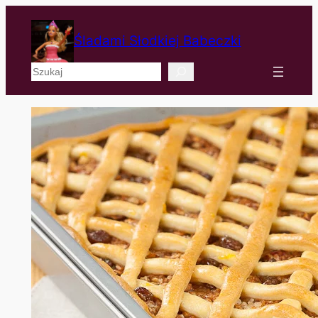
Śladami Słodkiej Babeczki
Szukaj