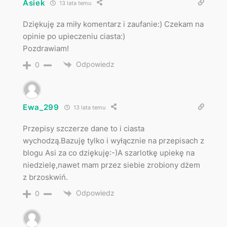
Asiek
13 lata temu
Dziękuję za miły komentarz i zaufanie:) Czekam na
opinie po upieczeniu ciasta:)
Pozdrawiam!
Odpowiedz
0
Ewa_299
13 lata temu
Przepisy szczerze dane to i ciasta
wychodzą.Bazuję tylko i wyłącznie na przepisach z
blogu Asi za co dziękuję:-)A szarlotkę upiekę na
niedzielę,nawet mam przez siebie zrobiony dżem
z brzoskwiń.
Odpowiedz
0