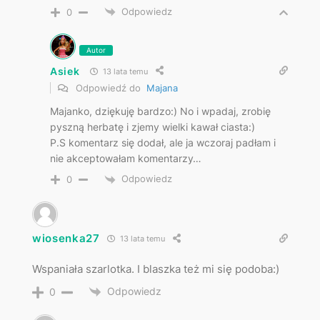
Odpowiedz
0
Autor
Asiek
13 lata temu
Odpowiedź do
Majana
Majanko, dziękuję bardzo:) No i wpadaj, zrobię
pyszną herbatę i zjemy wielki kawał ciasta:)
P.S komentarz się dodał, ale ja wczoraj padłam i
nie akceptowałam komentarzy…
Odpowiedz
0
wiosenka27
13 lata temu
Wspaniała szarlotka. I blaszka też mi się podoba:)
Odpowiedz
0