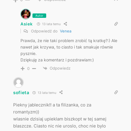
Autor
Asiek
13 lata temu
Odpowiedź do
Venea
Prawda, że nie taki problem zrobić tą kratkę?:) Ale
nawet jak krzywa, to ciasto i tak smakuje równie
pysznie.
Dziękuję za komentarz i pozdrawiam:)
Odpowiedz
0
sofieta
13 lata temu
Piekny jablecznik!! a ta filizanka, co za
romantyzm))
wlasnie dzisiaj upieklam biszkopt w tej samej
blaszcze. Ciasto nic nie uroslo, choc nie bylo