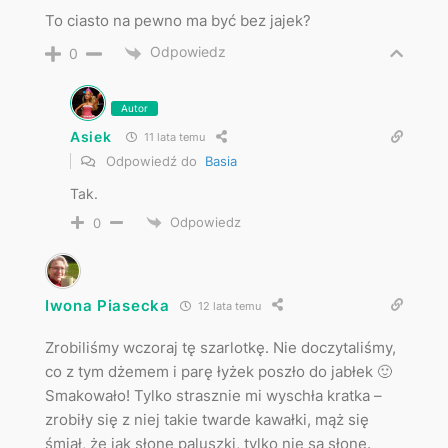
To ciasto na pewno ma być bez jajek?
Odpowiedz
0
Autor
Asiek
11 lata temu
Odpowiedź do
Basia
Tak.
Odpowiedz
0
Iwona Piasecka
12 lata temu
Zrobiliśmy wczoraj tę szarlotkę. Nie doczytaliśmy,
co z tym dżemem i parę łyżek poszło do jabłek 🙂
Smakowało! Tylko strasznie mi wyschła kratka –
zrobiły się z niej takie twarde kawałki, mąż się
śmiał, że jak słone paluszki, tylko nie są słone.