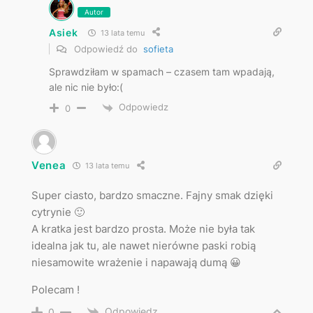
Autor
Asiek
13 lata temu
Odpowiedź do
sofieta
Sprawdziłam w spamach – czasem tam wpadają,
ale nic nie było:(
Odpowiedz
0
Venea
13 lata temu
Super ciasto, bardzo smaczne. Fajny smak dzięki
cytrynie 🙂
A kratka jest bardzo prosta. Może nie była tak
idealna jak tu, ale nawet nierówne paski robią
niesamowite wrażenie i napawają dumą 😀
Polecam !
Odpowiedz
0