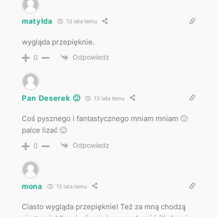
matylda
13 lata temu
wygląda przepięknie.
Odpowiedz
0
Pan Deserek 🙂
13 lata temu
Coś pysznego i fantastycznego mniam mniam 🙂
palce lizać 🙂
Odpowiedz
0
mona
13 lata temu
Ciasto wygląda przepięknie! Też za mną chodzą