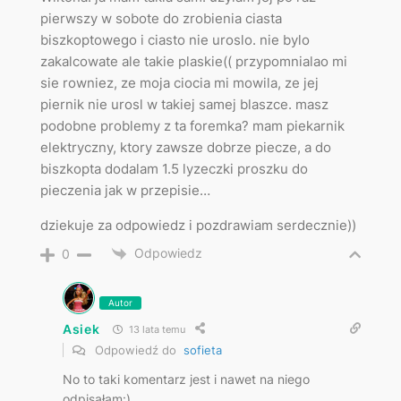
pierwszy w sobote do zrobienia ciasta
biszkoptowego i ciasto nie uroslo. nie bylo
zakalcowate ale takie plaskie(( przypomnialao mi
sie rowniez, ze moja ciocia mi mowila, ze jej
piernik nie urosl w takiej samej blaszce. masz
podobne problemy z ta foremka? mam piekarnik
elektryczny, ktory zawsze dobrze piecze, a do
biszkopta dodalam 1.5 lyzeczki proszku do
pieczenia jak w przepisie…
dziekuje za odpowiedz i pozdrawiam serdecznie))
Odpowiedz
0
Autor
Asiek
13 lata temu
Odpowiedź do
sofieta
No to taki komentarz jest i nawet na niego
odpisałam:)