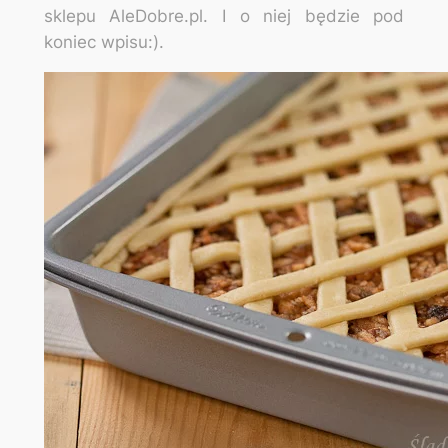
sklepu
AleDobre.pl
. I o niej będzie pod
koniec wpisu:)
.