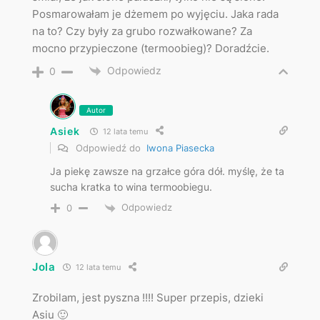
Posmarowałam je dżemem po wyjęciu. Jaka rada
na to? Czy były za grubo rozwałkowane? Za
mocno przypieczone (termoobieg)? Doradźcie.
Odpowiedz
0
Autor
Asiek
12 lata temu
Odpowiedź do
Iwona Piasecka
Ja piekę zawsze na grzałce góra dół. myślę, że ta
sucha kratka to wina termoobiegu.
Odpowiedz
0
Jola
12 lata temu
Zrobilam, jest pyszna !!!! Super przepis, dzieki
Asiu 🙂