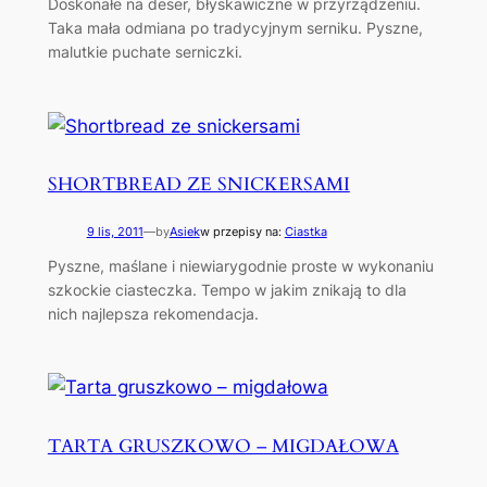
Doskonałe na deser, błyskawiczne w przyrządzeniu.
Taka mała odmiana po tradycyjnym serniku. Pyszne,
malutkie puchate serniczki.
SHORTBREAD ZE SNICKERSAMI
9 lis, 2011
—
by
Asiek
w przepisy na:
Ciastka
Pyszne, maślane i niewiarygodnie proste w wykonaniu
szkockie ciasteczka. Tempo w jakim znikają to dla
nich najlepsza rekomendacja.
TARTA GRUSZKOWO – MIGDAŁOWA