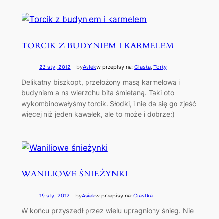
TORCIK Z BUDYNIEM I KARMELEM
22 sty, 2012
—
by
Asiek
w przepisy na:
Ciasta
, 
Torty
Delikatny biszkopt, przełożony masą karmelową i
budyniem a na wierzchu bita śmietaną. Taki oto
wykombinowałyśmy torcik. Słodki, i nie da się go zjeść
więcej niż jeden kawałek, ale to może i dobrze:)
WANILIOWE ŚNIEŻYNKI
19 sty, 2012
—
by
Asiek
w przepisy na:
Ciastka
W końcu przyszedł przez wielu upragniony śnieg. Nie