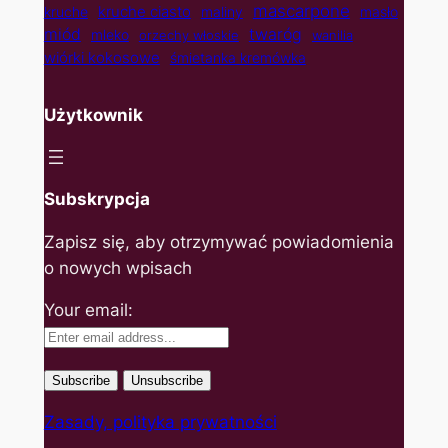
mascarpone
kruche ciasto
kruche
maliny
masło
twaróg
miód
mleko
orzechy włoskie
wanilia
wiórki kokosowe
śmietanka kremówka
Użytkownik
Subskrypcja
Zapisz się, aby otrzymywać powiadomienia
o nowych wpisach
Your email:
Zasady, polityka prywatności