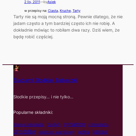
2 lis, 2011
—
by
Asiek
w przepisy na:
Ciasta
, 
Kruche
, 
Tarty
Tarty nie są moją mocną stroną. Pewnie dlatego, że nie
jadam często a tym bardziej często ich nie robię. A
dokładnie mówiąc to robiłam dwa razy. Dziś wiem, że
będę robić częściej.
Śladami Słodkiej Babeczki
Słodkie przepisy… i nie tylko…
Popularne składniki:
cynamon
budyń
biała czekolada
czekolada
drożdże
kakao
jabłka
ekstrakt waniliowy