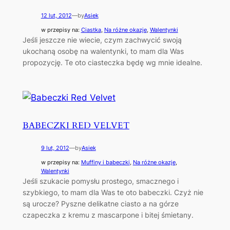
12 lut, 2012
—
by
Asiek
w przepisy na:
Ciastka
, 
Na różne okazje
, 
Walentynki
Jeśli jeszcze nie wiecie, czym zachwycić swoją
ukochaną osobę na walentynki, to mam dla Was
propozycję. Te oto ciasteczka będę wg mnie idealne.
BABECZKI RED VELVET
9 lut, 2012
—
by
Asiek
w przepisy na:
Muffiny i babeczki
, 
Na różne okazje
, 
Walentynki
Jeśli szukacie pomysłu prostego, smacznego i
szybkiego, to mam dla Was te oto babeczki. Czyż nie
są urocze? Pyszne delikatne ciasto a na górze
czapeczka z kremu z mascarpone i bitej śmietany.