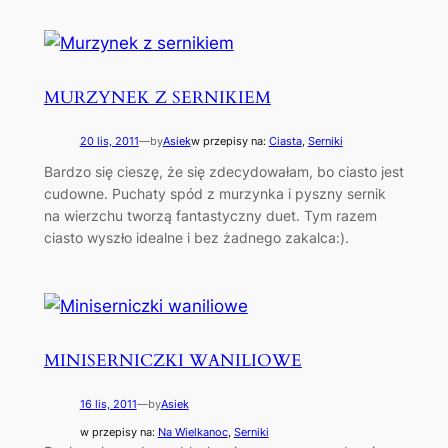
MURZYNEK Z SERNIKIEM
20 lis, 2011
—
by
Asiek
w przepisy na:
Ciasta
, 
Serniki
Bardzo się cieszę, że się zdecydowałam, bo ciasto jest
cudowne. Puchaty spód z murzynka i pyszny sernik
na wierzchu tworzą fantastyczny duet. Tym razem
ciasto wyszło idealne i bez żadnego zakalca:).
MINISERNICZKI WANILIOWE
16 lis, 2011
—
by
Asiek
w przepisy na:
Na Wielkanoc
, 
Serniki