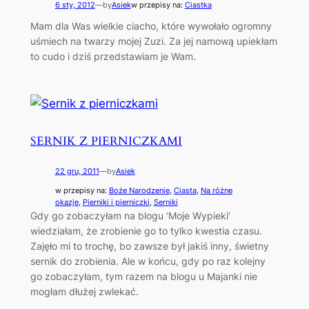
6 sty, 2012
—
by
Asiek
w przepisy na:
Ciastka
Mam dla Was wielkie ciacho, które wywołało ogromny
uśmiech na twarzy mojej Zuzi. Za jej namową upiekłam
to cudo i dziś przedstawiam je Wam.
SERNIK Z PIERNICZKAMI
22 gru, 2011
—
by
Asiek
w przepisy na:
Boże Narodzenie
, 
Ciasta
, 
Na różne
okazje
, 
Pierniki i pierniczki
, 
Serniki
Gdy go zobaczyłam na blogu ‘Moje Wypieki’
wiedziałam, że zrobienie go to tylko kwestia czasu.
Zajęło mi to trochę, bo zawsze był jakiś inny, świetny
sernik do zrobienia. Ale w końcu, gdy po raz kolejny
go zobaczyłam, tym razem na blogu u Majanki nie
mogłam dłużej zwlekać.