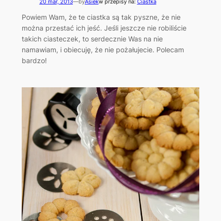
20 mar, 2013
—
by
Asiek
w przepisy na:
Ciastka
Powiem Wam, że te ciastka są tak pyszne, że nie
można przestać ich jeść. Jeśli jeszcze nie robiliście
takich ciasteczek, to serdecznie Was na nie
namawiam, i obiecuję, że nie pożałujecie. Polecam
bardzo!