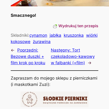
Smacznego!
Wydrukuj ten przepis
Składniki:
cynamon
jabłka
kruszonka
wiórki
kokosowe
żurawina
←
Poprzedni:
Następny:
Tort
Bezowe duszki +
czekoladowo-kawowy
film krok po kroku
w falbanki (+film)
→
Zapraszam do mojego sklepu z pierniczkami
(i maskotkami Zuzi):