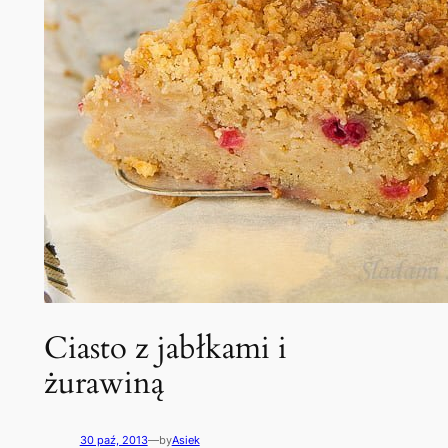
Ciasto z jabłkami i
żurawiną
30 paź, 2013
—
by
Asiek