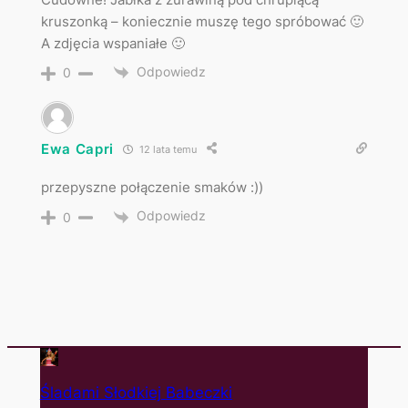
kruszonką – koniecznie muszę tego spróbować 🙂
A zdjęcia wspaniałe 🙂
Odpowiedz
0
Ewa Capri
12 lata temu
przepyszne połączenie smaków :))
Odpowiedz
0
Śladami Słodkiej Babeczki