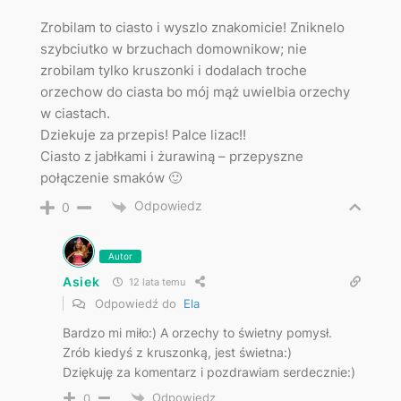
Zrobilam to ciasto i wyszlo znakomicie! Zniknelo
szybciutko w brzuchach domownikow; nie
zrobilam tylko kruszonki i dodalach troche
orzechow do ciasta bo mój mąż uwielbia orzechy
w ciastach.
Dziekuje za przepis! Palce lizac!!
Ciasto z jabłkami i żurawiną – przepyszne
połączenie smaków 🙂
Odpowiedz
0
Autor
Asiek
12 lata temu
Odpowiedź do
Ela
Bardzo mi miło:) A orzechy to świetny pomysł.
Zrób kiedyś z kruszonką, jest świetna:)
Dziękuję za komentarz i pozdrawiam serdecznie:)
Odpowiedz
0