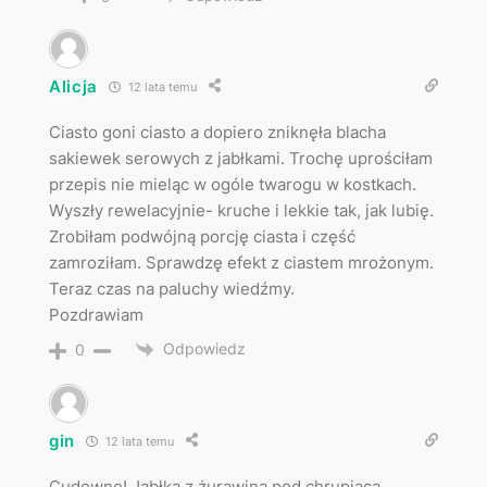
Alicja
12 lata temu
Ciasto goni ciasto a dopiero zniknęła blacha
sakiewek serowych z jabłkami. Trochę uprościłam
przepis nie mieląc w ogóle twarogu w kostkach.
Wyszły rewelacyjnie- kruche i lekkie tak, jak lubię.
Zrobiłam podwójną porcję ciasta i część
zamroziłam. Sprawdzę efekt z ciastem mrożonym.
Teraz czas na paluchy wiedźmy.
Pozdrawiam
Odpowiedz
0
gin
12 lata temu
Cudowne! Jabłka z żurawiną pod chrupiącą