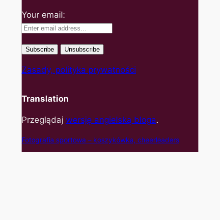
Your email:
Zasady, polityka prywatności
Translation
Przeglądaj
wersję angielską bloga
.
Fotografia sportowa – koszyk
ówka, cheerleaders