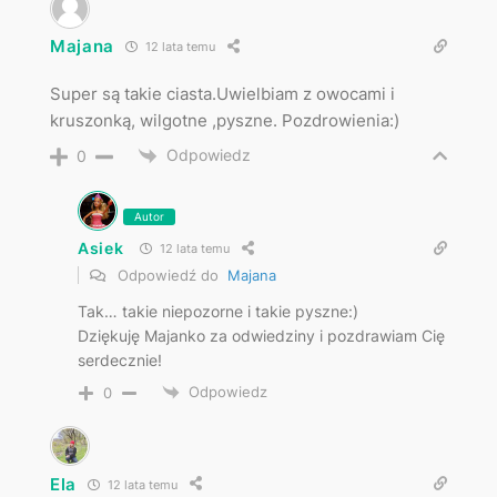
Majana
12 lata temu
Super są takie ciasta.Uwielbiam z owocami i
kruszonką, wilgotne ,pyszne. Pozdrowienia:)
Odpowiedz
0
Autor
Asiek
12 lata temu
Odpowiedź do
Majana
Tak… takie niepozorne i takie pyszne:)
Dziękuję Majanko za odwiedziny i pozdrawiam Cię
serdecznie!
Odpowiedz
0
Ela
12 lata temu