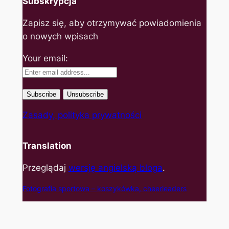
Subskrypcja
Zapisz się, aby otrzymywać powiadomienia
o nowych wpisach
Your email:
Zasady, polityka prywatności
Translation
Przeglądaj
wersję angielską bloga
.
Fotografia sportowa – koszyk
ówka, cheerleaders