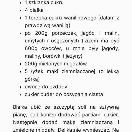
1 szklanka cukru
4 białka
1 torebka cukru wanilinowego (dałam z
prawdziwą wanilią)
po 200g porzeczek, jagód i malin,
umytych i osączonych (razem ma być
600g owoców, u mnie były jagody,
maliny, borówki i jeżyny)
200g mielonych migdałów
5 łyżek mąki ziemniaczanej (z lekką
górką)
owoce do ozdoby
cukier puder do posypania ciasta
Białka ubić ze szczyptą soli na sztywną
pianę, pod koniec dodawać partiami cukier.
Następnie dodać mąkę ziemniaczaną i
zmielone migdały. Delikatnie wymieszać. Na