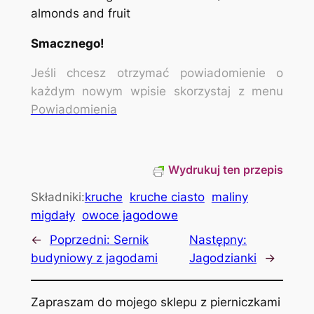
Smacznego!
Jeśli chcesz otrzymać powiadomienie o
każdym nowym wpisie skorzystaj z menu
Powiadomienia
Wydrukuj ten przepis
Składniki:
kruche
kruche ciasto
maliny
migdały
owoce jagodowe
←
Poprzedni:
Sernik
Następny:
budyniowy z jagodami
Jagodzianki
→
Zapraszam do mojego sklepu z pierniczkami