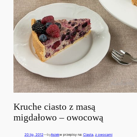
Kruche ciasto z masą
migdałowo – owocową
20 lip, 2012
—
by
Asiek
w przepisy na:
Ciasta
, 
z owocami