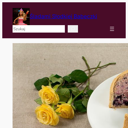
Śladami Słodkiej Babeczki
Szukaj