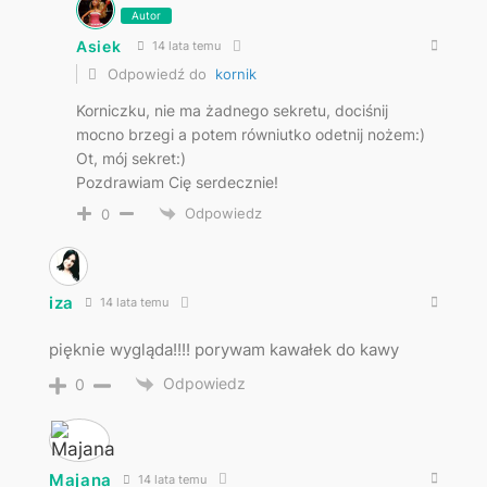
Autor
Asiek
14 lata temu
Odpowiedź do
kornik
Korniczku, nie ma żadnego sekretu, dociśnij
mocno brzegi a potem równiutko odetnij nożem:)
Ot, mój sekret:)
Pozdrawiam Cię serdecznie!
Odpowiedz
0
iza
14 lata temu
pięknie wygląda!!!! porywam kawałek do kawy
Odpowiedz
0
Majana
14 lata temu