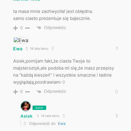
ta masa mnie zachwyciła! jest obłędna.
samo ciasto prezentuje się bajecznie.
Odpowiedz
0
Ewa
14 lata temu
Asiek,pomijam fakt,że ciasta Twoje to
majstersztyk,ale podoba mi się,że masz przepisy
na “każdą kieszeń” i wszystkie smaczne i ładnie
wyglądają,pozdrawiam:-)
Odpowiedz
0
Autor
Asiek
14 lata temu
Odpowiedź do
Ewa