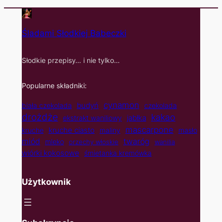
Śladami Słodkiej Babeczki
Słodkie przepisy… i nie tylko…
Popularne składniki:
cynamon
budyń
biała czekolada
czekolada
drożdże
kakao
jabłka
ekstrakt waniliowy
mascarpone
kruche ciasto
kruche
maliny
masło
twaróg
miód
mleko
orzechy włoskie
wanilia
wiórki kokosowe
śmietanka kremówka
Użytkownik