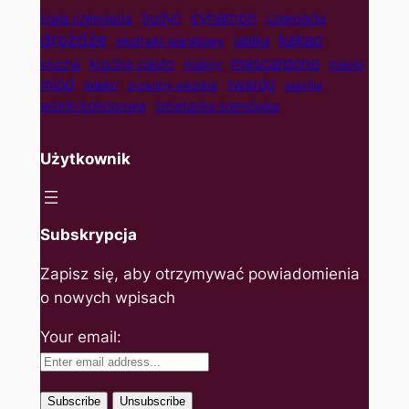
cynamon
budyń
biała czekolada
czekolada
drożdże
kakao
jabłka
ekstrakt waniliowy
mascarpone
kruche ciasto
kruche
maliny
masło
twaróg
miód
mleko
orzechy włoskie
wanilia
wiórki kokosowe
śmietanka kremówka
Użytkownik
Subskrypcja
Zapisz się, aby otrzymywać powiadomienia
o nowych wpisach
Your email: