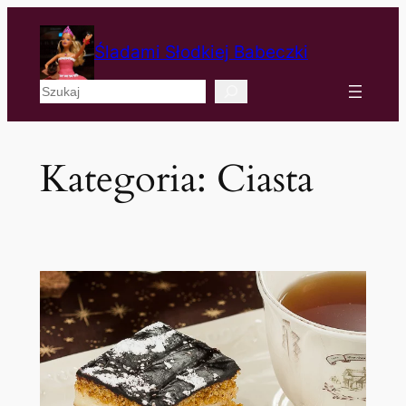
Śladami Słodkiej Babeczki
Szukaj
Kategoria:
Ciasta