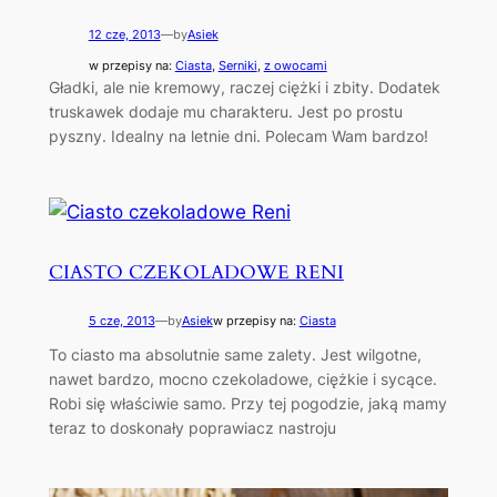
12 cze, 2013
—
by
Asiek
w przepisy na:
Ciasta
, 
Serniki
, 
z owocami
Gładki, ale nie kremowy, raczej ciężki i zbity. Dodatek
truskawek dodaje mu charakteru. Jest po prostu
pyszny. Idealny na letnie dni. Polecam Wam bardzo!
CIASTO CZEKOLADOWE RENI
5 cze, 2013
—
by
Asiek
w przepisy na:
Ciasta
To ciasto ma absolutnie same zalety. Jest wilgotne,
nawet bardzo, mocno czekoladowe, ciężkie i sycące.
Robi się właściwie samo. Przy tej pogodzie, jaką mamy
teraz to doskonały poprawiacz nastroju