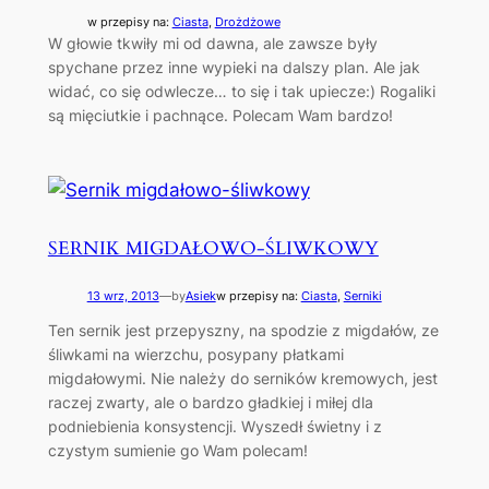
w przepisy na:
Ciasta
, 
Drożdżowe
W głowie tkwiły mi od dawna, ale zawsze były
spychane przez inne wypieki na dalszy plan. Ale jak
widać, co się odwlecze… to się i tak upiecze:) Rogaliki
są mięciutkie i pachnące. Polecam Wam bardzo!
SERNIK MIGDAŁOWO-ŚLIWKOWY
13 wrz, 2013
—
by
Asiek
w przepisy na:
Ciasta
, 
Serniki
Ten sernik jest przepyszny, na spodzie z migdałów, ze
śliwkami na wierzchu, posypany płatkami
migdałowymi. Nie należy do serników kremowych, jest
raczej zwarty, ale o bardzo gładkiej i miłej dla
podniebienia konsystencji. Wyszedł świetny i z
czystym sumienie go Wam polecam!