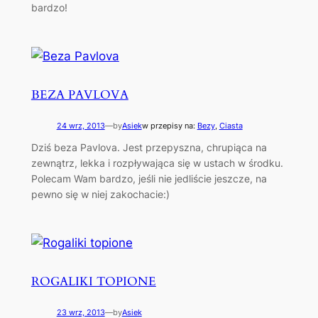
bardzo!
BEZA PAVLOVA
24 wrz, 2013
—
by
Asiek
w przepisy na:
Bezy
, 
Ciasta
Dziś beza Pavlova. Jest przepyszna, chrupiąca na
zewnątrz, lekka i rozpływająca się w ustach w środku.
Polecam Wam bardzo, jeśli nie jedliście jeszcze, na
pewno się w niej zakochacie:)
ROGALIKI TOPIONE
23 wrz, 2013
—
by
Asiek