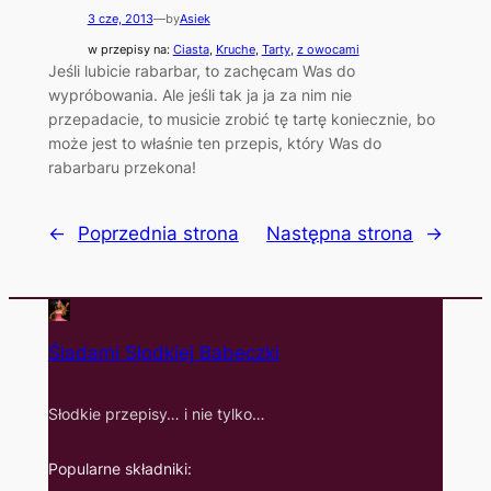
3 cze, 2013
—
by
Asiek
w przepisy na:
Ciasta
, 
Kruche
, 
Tarty
, 
z owocami
Jeśli lubicie rabarbar, to zachęcam Was do
wypróbowania. Ale jeśli tak ja ja za nim nie
przepadacie, to musicie zrobić tę tartę koniecznie, bo
może jest to właśnie ten przepis, który Was do
rabarbaru przekona!
←
Poprzednia strona
Następna strona
→
Śladami Słodkiej Babeczki
Słodkie przepisy… i nie tylko…
Popularne składniki: