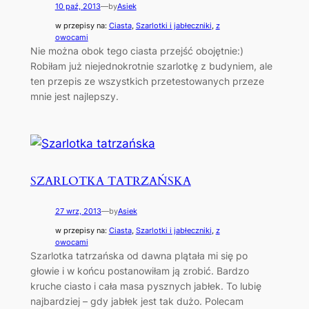
10 paź, 2013
—
by
Asiek
w przepisy na:
Ciasta
, 
Szarlotki i jabłeczniki
, 
z
owocami
Nie można obok tego ciasta przejść obojętnie:)
Robiłam już niejednokrotnie szarlotkę z budyniem, ale
ten przepis ze wszystkich przetestowanych przeze
mnie jest najlepszy.
SZARLOTKA TATRZAŃSKA
27 wrz, 2013
—
by
Asiek
w przepisy na:
Ciasta
, 
Szarlotki i jabłeczniki
, 
z
owocami
Szarlotka tatrzańska od dawna plątała mi się po
głowie i w końcu postanowiłam ją zrobić. Bardzo
kruche ciasto i cała masa pysznych jabłek. To lubię
najbardziej – gdy jabłek jest tak dużo. Polecam