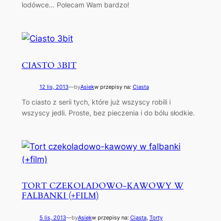
lodówce… Polecam Wam bardzo!
CIASTO 3BIT
12 lis, 2013
—
by
Asiek
w przepisy na:
Ciasta
To ciasto z serii tych, które już wszyscy robili i
wszyscy jedli. Proste, bez pieczenia i do bólu słodkie.
TORT CZEKOLADOWO-KAWOWY W
FALBANKI (+FILM)
5 lis, 2013
—
by
Asiek
w przepisy na:
Ciasta
, 
Torty