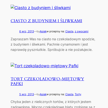
CIASTO Z BUDYNIEM I ŚLIWKAMI
6 wrz, 2013
—
by
Asiek
w przepisy na:
Ciasta
, 
z owocami
Zapraszam Was na ciasto na czekoladowym spodzie,
z budyniem i śliwkami. Pachnie cynamonem i jest
naprawdę pyszniutkie. Spróbujcie a nie pożałujecie.
TORT CZEKOLADOWO-MIĘTOWY
PAFKI
5 wrz, 2013
—
by
Asiek
w przepisy na:
Ciasta
, 
Torty
Chyba jeden z nielicznych tortów, z których jestem
zadowolona. Mocno czekoladowe blaty zrobione są z