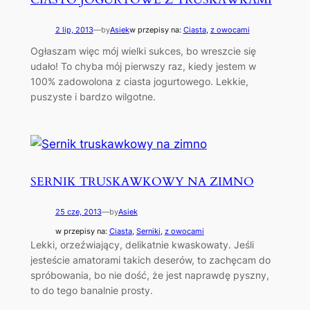
2 lip, 2013
—
by
Asiek
w przepisy na:
Ciasta
, 
z owocami
Ogłaszam więc mój wielki sukces, bo wreszcie się
udało! To chyba mój pierwszy raz, kiedy jestem w
100% zadowolona z ciasta jogurtowego. Lekkie,
puszyste i bardzo wilgotne.
SERNIK TRUSKAWKOWY NA ZIMNO
25 cze, 2013
—
by
Asiek
w przepisy na:
Ciasta
, 
Serniki
, 
z owocami
Lekki, orzeźwiający, delikatnie kwaskowaty. Jeśli
jesteście amatorami takich deserów, to zachęcam do
spróbowania, bo nie dość, że jest naprawdę pyszny,
to do tego banalnie prosty.