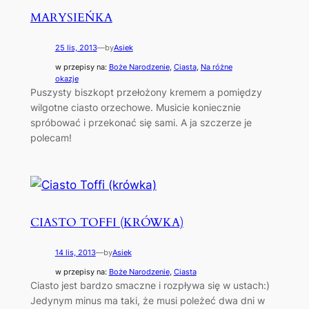
MARYSIEŃKA
25 lis, 2013
—
by
Asiek
w przepisy na:
Boże Narodzenie
, 
Ciasta
, 
Na różne
okazje
Puszysty biszkopt przełożony kremem a pomiędzy
wilgotne ciasto orzechowe. Musicie koniecznie
spróbować i przekonać się sami. A ja szczerze je
polecam!
CIASTO TOFFI (KRÓWKA)
14 lis, 2013
—
by
Asiek
w przepisy na:
Boże Narodzenie
, 
Ciasta
Ciasto jest bardzo smaczne i rozpływa się w ustach:)
Jedynym minus ma taki, że musi poleżeć dwa dni w