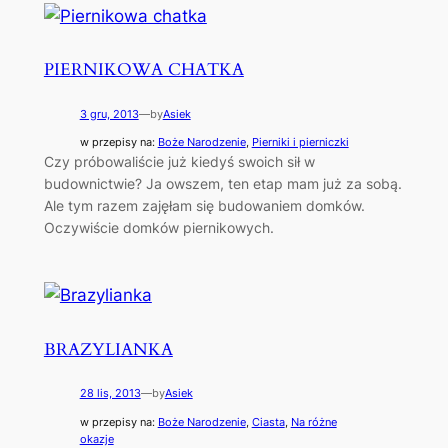
PIERNIKOWA CHATKA
3 gru, 2013
—
by
Asiek
w przepisy na:
Boże Narodzenie
, 
Pierniki i pierniczki
Czy próbowaliście już kiedyś swoich sił w
budownictwie? Ja owszem, ten etap mam już za sobą.
Ale tym razem zajęłam się budowaniem domków.
Oczywiście domków piernikowych.
BRAZYLIANKA
28 lis, 2013
—
by
Asiek
w przepisy na:
Boże Narodzenie
, 
Ciasta
, 
Na różne
okazje