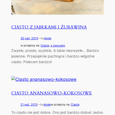
CIASTO Z JABŁKAMI I ŻURAWINĄ
30 paź, 2013
—
by
Asiek
w przepisy na:
Ciasta
, 
z owocami
Zwykłe, proste, szybkie. A takie niezwykłe… Bardzo
jesienne. Przepięknie pachnące i bardzo wilgotne
ciasto. Polecam bardzo!
CIASTO ANANASOWO-KOKOSOWE
21 paź, 2013
—
by
Asiek
w przepisy na:
Ciasta
To ciasto nie jest dobre. Ono jest bardzo dobre! Jedno