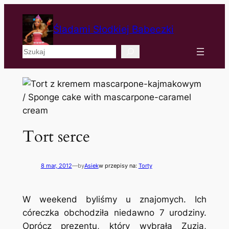
Śladami Słodkiej Babeczki
Szukaj
Tort serce
8 mar, 2012
—
by
Asiek
w przepisy na:
Torty
W weekend byliśmy u znajomych. Ich
córeczka obchodziła niedawno 7 urodziny.
Oprócz prezentu, który wybrała Zuzia,