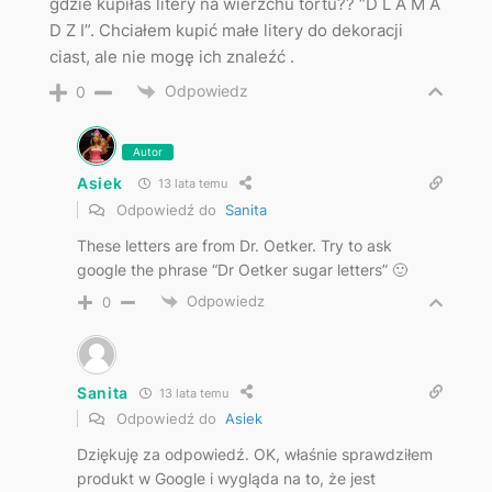
gdzie kupiłaś litery na wierzchu tortu?? “D L A M A
D Z I”. Chciałem kupić małe litery do dekoracji
ciast, ale nie mogę ich znaleźć .
Odpowiedz
0
Autor
Asiek
13 lata temu
Odpowiedź do
Sanita
These letters are from Dr. Oetker. Try to ask
google the phrase “Dr Oetker sugar letters” 🙂
Odpowiedz
0
Sanita
13 lata temu
Odpowiedź do
Asiek
Dziękuję za odpowiedź. OK, właśnie sprawdziłem
produkt w Google i wygląda na to, że jest