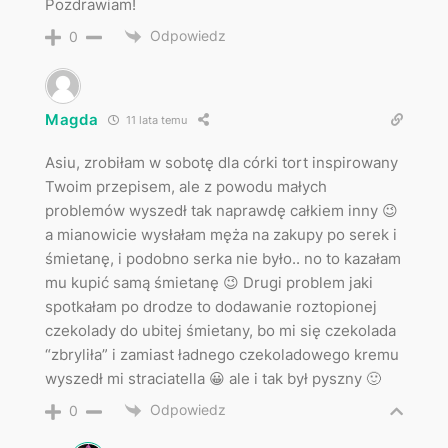
Pozdrawiam!
Odpowiedz
0
Magda
11 lata temu
Asiu, zrobiłam w sobotę dla córki tort inspirowany
Twoim przepisem, ale z powodu małych
problemów wyszedł tak naprawdę całkiem inny 😉
a mianowicie wysłałam męża na zakupy po serek i
śmietanę, i podobno serka nie było.. no to kazałam
mu kupić samą śmietanę 😉 Drugi problem jaki
spotkałam po drodze to dodawanie roztopionej
czekolady do ubitej śmietany, bo mi się czekolada
“zbryliła” i zamiast ładnego czekoladowego kremu
wyszedł mi straciatella 😀 ale i tak był pyszny 🙂
Odpowiedz
0