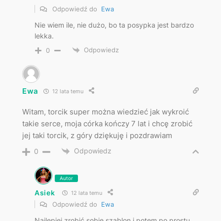
Odpowiedź do
Ewa
Nie wiem ile, nie dużo, bo ta posypka jest bardzo
lekka.
Odpowiedz
0
Ewa
12 lata temu
Witam, torcik super można wiedzieć jak wykroić
takie serce, moja córka kończy 7 lat i chcę zrobić
jej taki torcik, z góry dziękuję i pozdrawiam
Odpowiedz
0
Autor
Asiek
12 lata temu
Odpowiedź do
Ewa
Najlepiej zrobić sobie szablon i potem po prostu