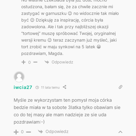
ostudzona, bałam się, że za chwile zacznie mi
zastygać w garnuszku 😉 no widocznie tak miało
być 😉 Dziękuję za inspirację, córcia była
zadowolona. Ale i tak przy najbliższej okazji
“tortowej” muszę spróbować Twojej, oryginalnej
wersji kremu 😉 teraz zaczynam już myśleć, jaki
tort zrobić w maju synkowi na 5 latek 😀
pozdrawiam, Magda.
Odpowiedz
0
iwcia27
11 lata temu
Myśle ze wykorzystam ten pomysł moja córka
bedzie miała w ta sobote 3latka tylko obawiam sie
co do tej masy ale mam nadzieje ze sie uda
pozdrawiam:-)
Odpowiedz
0