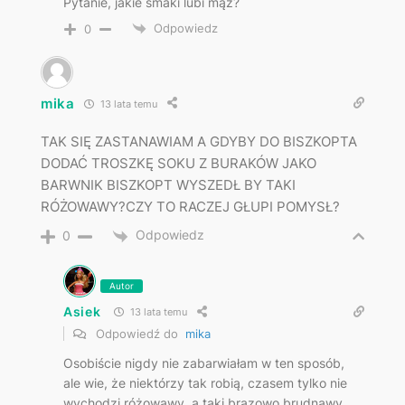
Pytanie, jakie smaki lubi mąż?
Odpowiedz
0
mika
13 lata temu
TAK SIĘ ZASTANAWIAM A GDYBY DO BISZKOPTA
DODAĆ TROSZKĘ SOKU Z BURAKÓW JAKO
BARWNIK BISZKOPT WYSZEDŁ BY TAKI
RÓŻOWAWY?CZY TO RACZEJ GŁUPI POMYSŁ?
Odpowiedz
0
Autor
Asiek
13 lata temu
Odpowiedź do
mika
Osobiście nigdy nie zabarwiałam w ten sposób,
ale wie, że niektórzy tak robią, czasem tylko nie
wychodzi różowawy, a taki brązowo brudnawy.