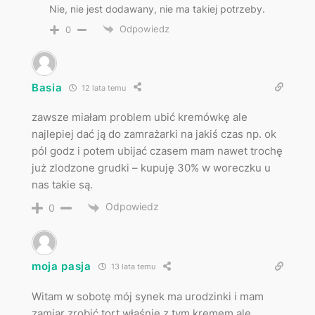
Nie, nie jest dodawany, nie ma takiej potrzeby.
Odpowiedz
0
Basia
12 lata temu
zawsze miałam problem ubić kremówkę ale
najlepiej dać ją do zamrażarki na jakiś czas np. ok
pól godz i potem ubijać czasem mam nawet trochę
już zlodzone grudki – kupuję 30% w woreczku u
nas takie są.
Odpowiedz
0
moja pasja
13 lata temu
Witam w sobotę mój synek ma urodzinki i mam
zamiar zrobić tort właśnie z tym kremem ale