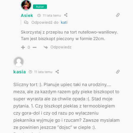
Autor
Asiek
11 lata temu
Odpowiedź do
kati
Skorzystaj z przepisu na tort nutellowo-waniliowy.
Tam jest biszkopt pieczony w formie 22cm.
Odpowiedz
0
kasia
11 lata temu
Sliczny tort :). Planuje upiec taki na urodziny….
meza, ale za kazdym razem gdy pieke biszkopot to
super wyrasta ale za chwile opada :(. Stad moje
pytania. 1. Czy biszkopt pieklas z termoobiegiem
czy gora-dol i czy od razu po wylaczeniu
piekarnika wyjmuje go i rzucam? Zawsze myslalam
ze powinien jeszcze “dojsc” w cieple :).