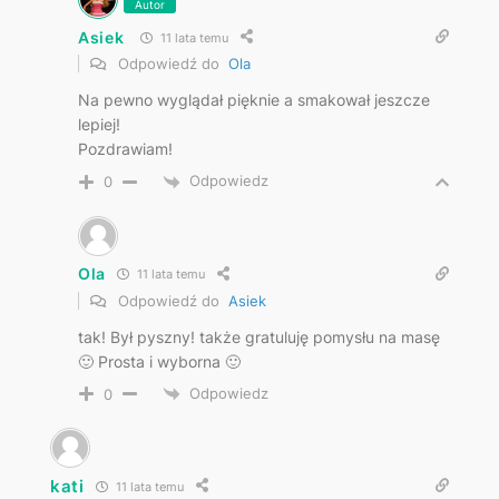
Autor
Asiek
11 lata temu
Odpowiedź do
Ola
Na pewno wyglądał pięknie a smakował jeszcze
lepiej!
Pozdrawiam!
Odpowiedz
0
Ola
11 lata temu
Odpowiedź do
Asiek
tak! Był pyszny! także gratuluję pomysłu na masę
🙂 Prosta i wyborna 🙂
Odpowiedz
0
kati
11 lata temu