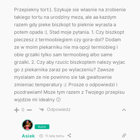
Przepiekny tort:). Szykuje sie wlasnie na zrobienie
takiego tortu na urodziny meza, ale aa kazdym
razem gdy pieke biszkopt to pieknie wyrasta a
potem opada :(. Stad moje pytania. 1. Czy biszkopt
pieczesz z termoobiegiem czy gora-dol? Dodam
ze w moim piekarniku nie ma opcji termiobieg i
obie grzalki tylko sam termoobieg albo same
grzalki. 2. Czy aby rzucic biszkoptem nalezy wyjac
go z piekarnika zaraz po wylaczeniu? Zawsze
myslalam ze nie powinno sie tak gwaltownie
zmieniac temperatury :/. Prosze o odpowiedzi i
pozdrawiam! Moze tym razem z Twojego przepisu
wyjdzie mi idealny 🙂
Odpowiedz
0
Autor
Asiek
11 lata temu