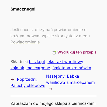
Smacznego!
Jeśli chcesz otrzymać powiadomienie o
każdym nowym wpisie skorzystaj z menu
Powiadomienia
Wydrukuj ten przepis
Składniki:
biszkopt
ekstrakt waniliowy
kajmak
mascarpone
śmietana kremówka
Następny:
Babka
←
Poprzedni:
waniliowa z marcepanem
Paluchy chlebowe
→
Zapraszam do mojego sklepu z pierniczkami