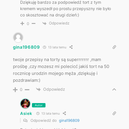
Dziękuję bardzo za podpowiedź tort z tym
kremem wyszedł po prostu przepyszny nie było
co skosztować na drugi dzień:)
Odpowiedz
0
gina196809
13 lata temu
twoje przepisy na torty są superrrrrrr ,mam
prośbę ,czy mozesz mi polecicć jakiś tort na 50
rocznicę urodzin mojego męża ,dziękuję i
pozdrawiam:)
Odpowiedz
0
Autor
Asiek
13 lata temu
Odpowiedź do
gina196809