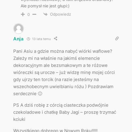
Ale pomysł nie jest głupi:)
Odpowiedz
0
Anja
13 lata temu
Pani Asiu a gdzie można nabyć wiórki waflowe?
Zależy mi na właśnie na jakimś elemencie
dekoracyjnym ale bezsmakowym a te różowe
wióreczki są urocze – już widzę minę mojej córci
gdy ujrzy ten torcik (na razie jesteśmy na
wszechobecnym uwielbianiu różu ) Pozdrawiam
serdecznie 🙂
PS A dziś robię z córcią ciasteczka podwójnie
czekoladowe i chatkę Baby Jagi – proszę trzymać
kciuki
Wszystkiego dobrego w Nowym Roku!!!!!