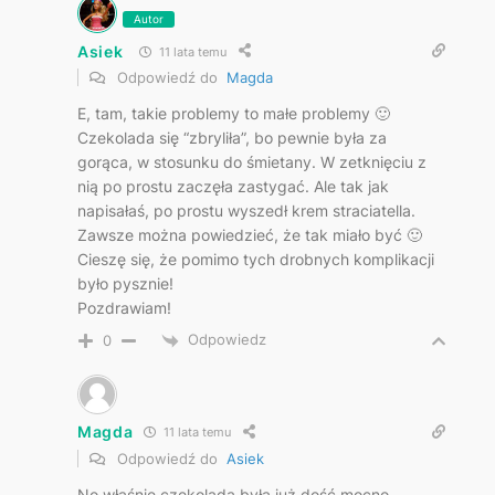
Autor
Asiek
11 lata temu
Odpowiedź do
Magda
E, tam, takie problemy to małe problemy 🙂
Czekolada się “zbryliła”, bo pewnie była za
gorąca, w stosunku do śmietany. W zetknięciu z
nią po prostu zaczęła zastygać. Ale tak jak
napisałaś, po prostu wyszedł krem straciatella.
Zawsze można powiedzieć, że tak miało być 🙂
Cieszę się, że pomimo tych drobnych komplikacji
było pysznie!
Pozdrawiam!
Odpowiedz
0
Magda
11 lata temu
Odpowiedź do
Asiek
No właśnie czekolada była już dość mocno