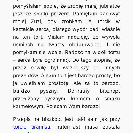
pomyślałam sobie, że zrobię małej jubilatce
jeszcze słodki prezent. Pamiętam zachwyt
mojej Zuzi, gdy zrobiłam jej torcik w
kształcie serca, dlatego wybór padł właśnie
na ten tort. Miałam nadzieję, że wywoła
uśmiech na twarzy obdarowanej. I nie
pomyliłam się wcale. Radość na widok tortu
– serca była ogromna:). Do tego stopnia, że
przez chwilę był ważniejszy od innych
prezentów. A sam tort jest bardzo prosty, bo
ja uwielbiam prostotę. Ale za to bardzo,
bardzo pyszny. Delikatny biszkopt
przełożony pysznym kremem o smaku
karmelowym. Polecam Wam bardzo!
Przepis na biszkopt jest taki sam jak przy
torcie tiramisu
, natomiast masa została