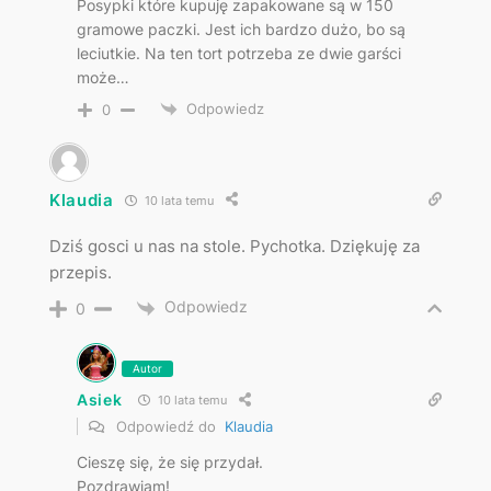
Posypki które kupuję zapakowane są w 150
gramowe paczki. Jest ich bardzo dużo, bo są
leciutkie. Na ten tort potrzeba ze dwie garści
może…
Odpowiedz
0
Klaudia
10 lata temu
Dziś gosci u nas na stole. Pychotka. Dziękuję za
przepis.
Odpowiedz
0
Autor
Asiek
10 lata temu
Odpowiedź do
Klaudia
Cieszę się, że się przydał.
Pozdrawiam!