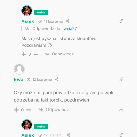
Autor
Asiek
11 lata temu
Odpowiedź do
iwcia27
Masa jest pyszna i stwarza kłopotów.
Pozdrawiam 🙂
Odpowiedz
0
Ewa
12 lata temu
Czy może mi pani powiedzieć ile gram posypki
potrzeba na taki torcik, pozdrawiam
Odpowiedz
0
Autor
Asiek
12 lata temu