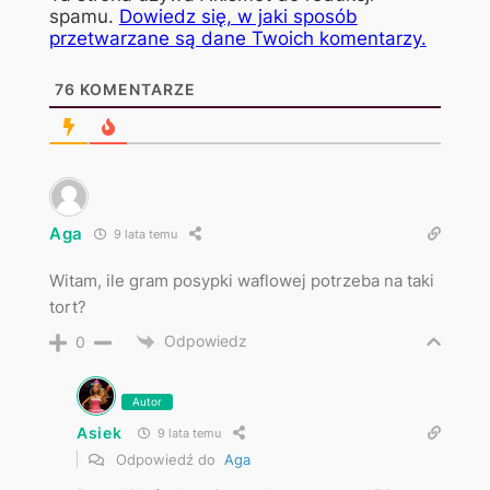
spamu.
Dowiedz się, w jaki sposób
przetwarzane są dane Twoich komentarzy.
76
KOMENTARZE
Aga
9 lata temu
Witam, ile gram posypki waflowej potrzeba na taki
tort?
Odpowiedz
0
Autor
Asiek
9 lata temu
Odpowiedź do
Aga