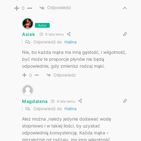
Odpowiedz
0
Autor
Asiek
8 lata temu
Odpowiedź do
Halina
Nie, bo każda mąka ma inną gęstość, i wilgotność,
być może te proporcje płynów nie będą
odpowiednie, gdy zmienisz rodzaj mąki.
Odpowiedz
0
Magdalena
4 lata temu
Odpowiedź do
Halina
Ależ można ,należy jedynie dodawać wodę
stopniowo i w takiej ilości, by uzyskać
odpowiednią konsystencję. Każda mąka –
niezależnie od rodzaju, ma inną wilgotność