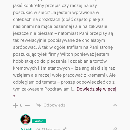
jakiś konkretny przepis czy raczej należy
poszukać w sieci? Ja jestem wprawiona w
chlebach na drożdżach (dość często piekę z
nasionami na mące pszennej) ale na zakwasie
jeszcze nie piekłam – natomiast Pani przepisy są
tak rewelacyjnie poopisywane że chciałabym
spróbować. A tak w ogóle trafiłam na Pani stronę
poszukując tylek firmy Wilton ponieważ jestem
hobbistką co do pieczenia i ozdabiania tortów
kremowych i śmietanowych – (za angielski się raz
wzięłam ale raczej wole pracować z kremami). Ale
odbiegłam od tematu – proszę odpowiedzieć co z
tym zakwasem Pozdrawiam i
…
Dowiedz się więcej
»
Odpowiedz
0
Autor
Asiek
12 lata temu