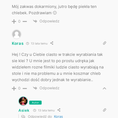
Mój zakwas dokarmiony, jutro będę piekła ten
chlebek. Pozdrawiam 🙂
Odpowiedz
0
Koras
13 lata temu
Hej ! Czy u Ciebie ciasto w trakcie wyrabiania tak
sie klei ? U mnie jest to po prostu udręka jak
widziełem rozne filmiki ludzie ciasto wyrabiają na
stole i nie ma problemu a u mnie koszmar chleb
wychodzi dość dobry jednak te wyrabianie..
Odpowiedz
0
Autor
Asiek
13 lata temu
Odpowiedź do
Koras