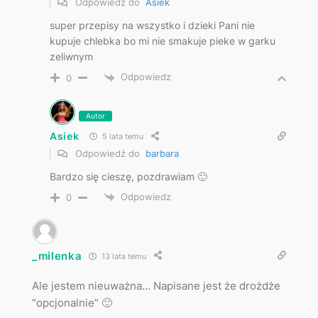
Odpowiedź do
Asiek
super przepisy na wszystko i dzieki Pani nie
kupuje chlebka bo mi nie smakuje pieke w garku
zeliwnym
Odpowiedz
0
Autor
Asiek
5 lata temu
Odpowiedź do
barbara
Bardzo się cieszę, pozdrawiam 🙂
Odpowiedz
0
_milenka
13 lata temu
Ale jestem nieuważna… Napisane jest że drożdże
“opcjonalnie” 🙂