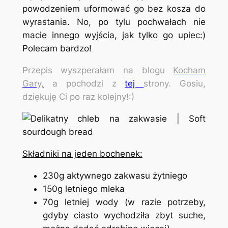
powodzeniem uformować go bez kosza do
wyrastania. No, po tylu pochwałach nie
macie innego wyjścia, jak tylko go upiec:)
Polecam bardzo!
Przepis wyszperałam na blogu
Kocham
Gary,
a pochodzi z
tej
strony. Gosiu,
dziękuję Ci po raz kolejny!:)
Składniki na jeden bochenek:
230g aktywnego zakwasu żytniego
150g letniego mleka
70g letniej wody (w razie potrzeby,
gdyby ciasto wychodziła zbyt suche,