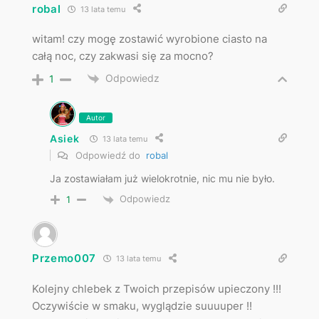
robal
13 lata temu
witam! czy mogę zostawić wyrobione ciasto na
całą noc, czy zakwasi się za mocno?
Odpowiedz
1
Autor
Asiek
13 lata temu
Odpowiedź do
robal
Ja zostawiałam już wielokrotnie, nic mu nie było.
Odpowiedz
1
Przemo007
13 lata temu
Kolejny chlebek z Twoich przepisów upieczony !!!
Oczywiście w smaku, wyglądzie suuuuper !!