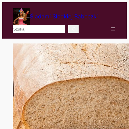
Śladami Słodkiej Babeczki
Szukaj