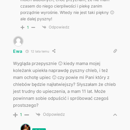
czasem do niego cierpliwości i piekę zanim
porządnie wyrośnie. Wtedy nie jest taki piękny 🙁
ale dalej pyszny!
Odpowiedz
1
Ewa
12 lata temu
Wygląda przepysznie 🙂 kiedy mama mojej
koleżank upiekła naprawdę pyszny chleb, i też
mam ochotę upiec 🙂 czy powie mi Pani który z
chlebów będzie najłatwiejszy? Słyszałam że chleb
jest trudny do upieczenia, a mam 11 lat. Może
powinnam sobie odpuścić i spróbować czegoś
prostszego?
Odpowiedz
1