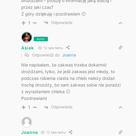
drożdżami – proszę o informację jaką ilością i
przez jaki czas?
Z góry dziękuję i pozdrawiam 🙂
Odpowiedz
1
Autor
Asiek
12 lata temu
Odpowiedź do
Joanna
Nie napisałam, że zakwas trzeba dokarmić
drożdżami, tylko, że jeśli zakwas jest młody, to
podczas robienia ciasta na chleb należy dodać
trochę drożdży, bo sam zakwas sobie nie poradzi
z wyrastaniem chleba 🙂
Pozdrawiam!
Odpowiedz
1
Joanna
12 lata temu