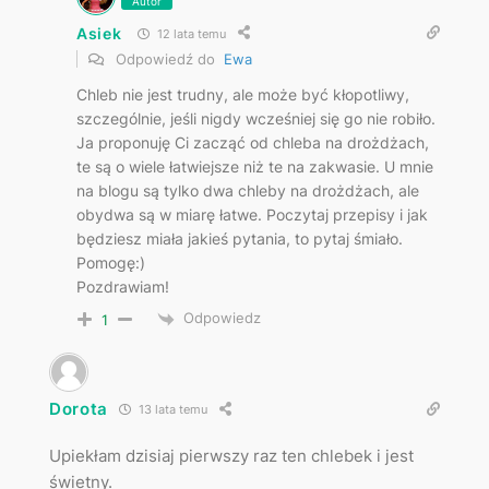
Autor
Asiek
12 lata temu
Odpowiedź do
Ewa
Chleb nie jest trudny, ale może być kłopotliwy,
szczególnie, jeśli nigdy wcześniej się go nie robiło.
Ja proponuję Ci zacząć od chleba na drożdżach,
te są o wiele łatwiejsze niż te na zakwasie. U mnie
na blogu są tylko dwa chleby na drożdżach, ale
obydwa są w miarę łatwe. Poczytaj przepisy i jak
będziesz miała jakieś pytania, to pytaj śmiało.
Pomogę:)
Pozdrawiam!
Odpowiedz
1
Dorota
13 lata temu
Upiekłam dzisiaj pierwszy raz ten chlebek i jest
świetny.