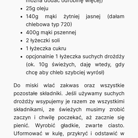
można dodać odrobinę więcej)
25g oleju
140g mąki żytniej jasnej (dałam
chlebowa typ 720)
400g mąki pszennej
2 łyżeczki soli
1 łyżeczka cukru
opcjonalnie 1 łyżeczka suchych drożdży
(ok. 10g świeżych, daję wtedy, gdy
chcę aby chleb szybciej wyrósł)
Do miski wlać zakwas oraz wszystkie
pozostałe składniki. Jeśli używamy suchych
drożdży wsypujemy je razem ze wszystkimi
składnikami, ze świeżych musimy zrobić
zaczyn i chwilę poczekać, aż zacznie się
pienić. Wyrobić gładkie, zwarte ciasto.
Uformować w kulę, przykryć i odstawić w