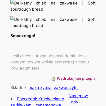
Smacznego!
Jeśli chcesz otrzymać powiadomienie o
każdym nowym wpisie skorzystaj z menu
Powiadomienia
Wydrukuj ten przepis
Składniki:
mąka żytnia
zakwas żytni
Następny:
←
Poprzedni:
Kruche ciasto
Lody
ze śliwkami i cynamonową