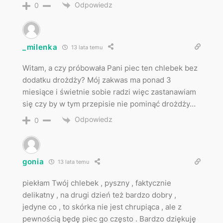
Odpowiedz
0
_milenka
13 lata temu
Witam, a czy próbowała Pani piec ten chlebek bez
dodatku drożdży? Mój zakwas ma ponad 3
miesiące i świetnie sobie radzi więc zastanawiam
się czy by w tym przepisie nie pominąć drożdży…
Odpowiedz
0
gonia
13 lata temu
piekłam Twój chlebek , pyszny , faktycznie
delikatny , na drugi dzień też bardzo dobry ,
jedyne co , to skórka nie jest chrupiąca , ale z
pewnością będę piec go często . Bardzo dziękuję