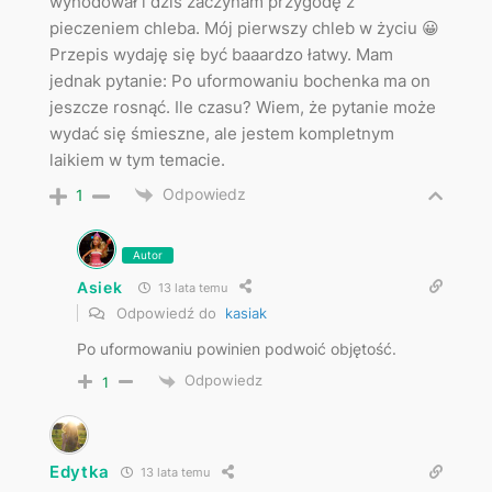
wyhodował i dziś zaczynam przygodę z
pieczeniem chleba. Mój pierwszy chleb w życiu 😀
Przepis wydaję się być baaardzo łatwy. Mam
jednak pytanie: Po uformowaniu bochenka ma on
jeszcze rosnąć. Ile czasu? Wiem, że pytanie może
wydać się śmieszne, ale jestem kompletnym
laikiem w tym temacie.
Odpowiedz
1
Autor
Asiek
13 lata temu
Odpowiedź do
kasiak
Po uformowaniu powinien podwoić objętość.
Odpowiedz
1
Edytka
13 lata temu