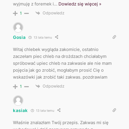
wyjmuję z foremek i
…
Dowiedz się więcej »
Odpowiedz
1
Gosia
13 lata temu
Witaj chlebek wygląda zakomicie, ostatnio
zaczełam piec chleb na drożdzach chciałabym
spróbować upiec chleb na zakwasie ale nie mam
pojęcia jak go zrobić, mogłabym prosić Cię o
wskazówki jak zrobić taki zakwas. pozdrawiam
Odpowiedz
1
kasiak
13 lata temu
Właśnie znalazłam Twój przepis. Zakwas mi się