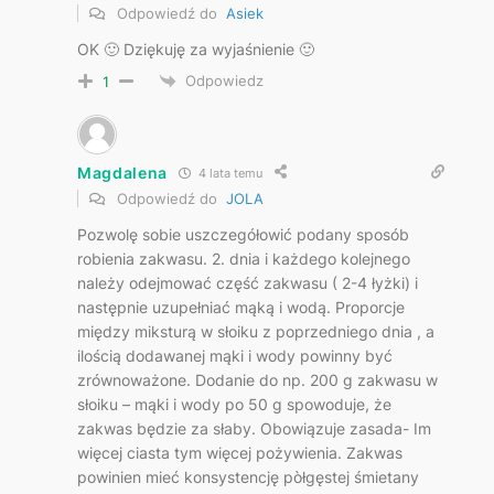
Odpowiedź do
Asiek
OK 🙂 Dziękuję za wyjaśnienie 🙂
Odpowiedz
1
Magdalena
4 lata temu
Odpowiedź do
JOLA
Pozwolę sobie uszczegółowić podany sposób
robienia zakwasu. 2. dnia i każdego kolejnego
należy odejmować część zakwasu ( 2-4 łyżki) i
następnie uzupełniać mąką i wodą. Proporcje
między miksturą w słoiku z poprzedniego dnia , a
ilością dodawanej mąki i wody powinny być
zrównoważone. Dodanie do np. 200 g zakwasu w
słoiku – mąki i wody po 50 g spowoduje, że
zakwas będzie za słaby. Obowiązuje zasada- Im
więcej ciasta tym więcej pożywienia. Zakwas
powinien mieć konsystencję pòłgęstej śmietany