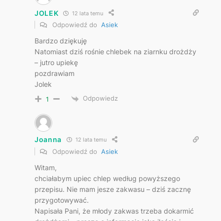
JOLEK
12 lata temu
Odpowiedź do
Asiek
Bardzo dziękuję
Natomiast dziś rośnie chlebek na ziarnku drożdży
– jutro upiekę
pozdrawiam
Jolek
Odpowiedz
1
Joanna
12 lata temu
Odpowiedź do
Asiek
Witam,
chciałabym upiec chlep według powyższego
przepisu. Nie mam jesze zakwasu – dziś zacznę
przygotowywać.
Napisała Pani, że młody zakwas trzeba dokarmić