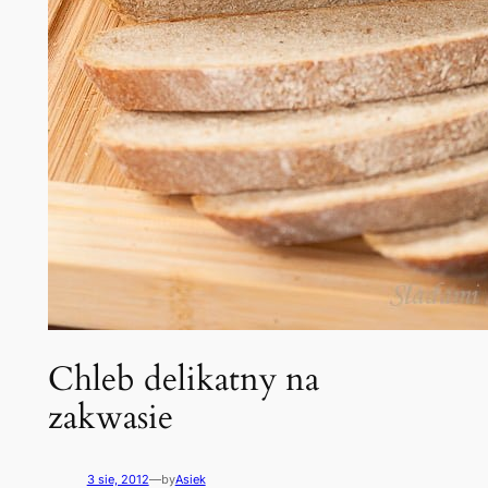
Chleb delikatny na
zakwasie
3 sie, 2012
—
by
Asiek