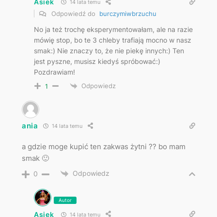
Asiek
14 lata temu
Odpowiedź do
burczymiwbrzuchu
No ja też trochę eksperymentowałam, ale na razie
mówię stop, bo te 3 chleby trafiają mocno w nasz
smak:) Nie znaczy to, że nie piekę innych:) Ten
jest pyszne, musisz kiedyś spróbować:)
Pozdrawiam!
Odpowiedz
1
ania
14 lata temu
a gdzie moge kupić ten zakwas żytni ?? bo mam
smak 🙂
Odpowiedz
0
Autor
Asiek
14 lata temu