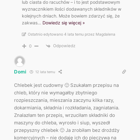
lub ciasta do racuchów – i to jest podstawowym
wyznacznikiem ilości dodawanych składników w
kolejnych dniach. Może bowiem zdarzyć się, że
zakwas
…
Dowiedz się więcej »
Ostatnio edytowano 4 lata temu przez Magdalena
Odpowiedz
0
Domi
12 lata temu
Chlebek jest cudowny 🙂 Szukałam przepisu na
chleb, który nie wymagałby zbytniego
rozpieszczania, mieszania zaczynu kilka razy,
dokarmiania, składnia i rozkładania, zagniatania.
Znalazłam ten przepis, wrzuciłam składniki do
maszyny do chleba, wyrosło i siup, wyszedł
przepyszny chlebek 🙂 Ja zrobiłam bez drożdży
komercyjnych – nie dodaję ich do pieczywa na