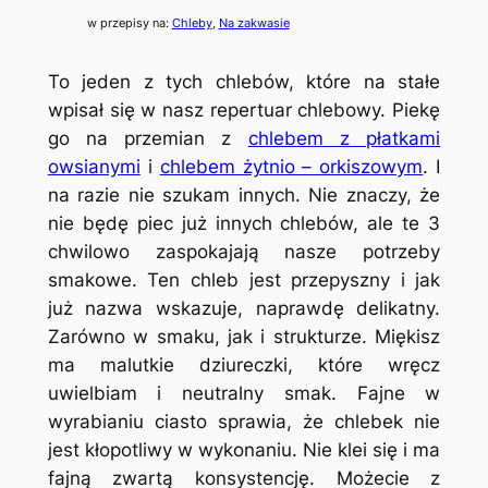
w przepisy na:
Chleby
, 
Na zakwasie
To jeden z tych chlebów, które na stałe
wpisał się w nasz repertuar chlebowy. Piekę
go na przemian z
chlebem z płatkami
owsianymi
i
chlebem żytnio – orkiszowym
. I
na razie nie szukam innych. Nie znaczy, że
nie będę piec już innych chlebów, ale te 3
chwilowo zaspokajają nasze potrzeby
smakowe. Ten chleb jest przepyszny i jak
już nazwa wskazuje, naprawdę delikatny.
Zarówno w smaku, jak i strukturze. Miękisz
ma malutkie dziureczki, które wręcz
uwielbiam i neutralny smak. Fajne w
wyrabianiu ciasto sprawia, że chlebek nie
jest kłopotliwy w wykonaniu. Nie klei się i ma
fajną zwartą konsystencję. Możecie z