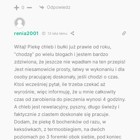
Odpowiedz
0
renia2001
13 lata temu
Witaj! Piekę chleb i bułki już prawie od roku,
“chodzę” po wielu blogach i jestem bardzo
zdziwiona, że jeszcze nie wpadłam na ten przepis!
Jest niesamowicie prosty, łatwy w wykonaniu i dla
osoby pracującej doskonały, jeśli chodzi o czas.
Ktoś wcześniej pytał, ile trzeba czekać aż
wyrośnie, więc informuję, że u mnie całkowity
czas od zarobienia do pieczenia wynosi 4 godziny.
A chleb jest rewelacyjny, pyszny, długo świeży i
faktycznie z ciastem doskonale się pracuje.
Dodam, że piekę 6 bochenków od razu, w
keksówkach, z termoobiegiem, na dwóch
poziomach po 3 foremki obok siebie, pod koniec