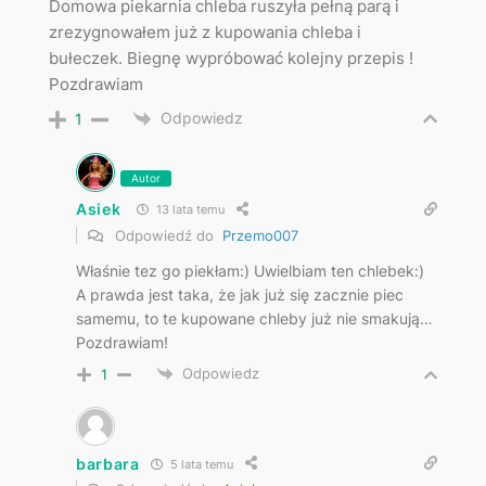
Domowa piekarnia chleba ruszyła pełną parą i
zrezygnowałem już z kupowania chleba i
bułeczek. Biegnę wypróbować kolejny przepis !
Pozdrawiam
Odpowiedz
1
Autor
Asiek
13 lata temu
Odpowiedź do
Przemo007
Właśnie tez go piekłam:) Uwielbiam ten chlebek:)
A prawda jest taka, że jak już się zacznie piec
samemu, to te kupowane chleby już nie smakują…
Pozdrawiam!
Odpowiedz
1
barbara
5 lata temu