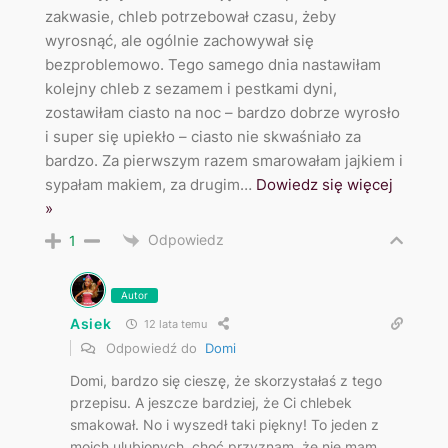
zakwasie, chleb potrzebował czasu, żeby
wyrosnąć, ale ogólnie zachowywał się
bezproblemowo. Tego samego dnia nastawiłam
kolejny chleb z sezamem i pestkami dyni,
zostawiłam ciasto na noc – bardzo dobrze wyrosło
i super się upiekło – ciasto nie skwaśniało za
bardzo. Za pierwszym razem smarowałam jajkiem i
sypałam makiem, za drugim
…
Dowiedz się więcej
»
Odpowiedz
1
Autor
Asiek
12 lata temu
Odpowiedź do
Domi
Domi, bardzo się cieszę, że skorzystałaś z tego
przepisu. A jeszcze bardziej, że Ci chlebek
smakował. No i wyszedł taki piękny! To jeden z
moich ulubionych, choć przyznam, że nie mam