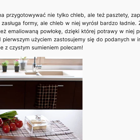
na przygotowywać nie tylko chleb, ale też pasztety, za
zasługa formy, ale chleb w niej wyrósł bardzo ładnie. Ż
też emaliowaną powłokę, dzięki której potrawy w niej 
d pierwszym użyciem zastosujemy się do podanych w in
le z czystym sumieniem polecam!