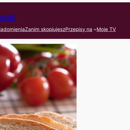
eczki
iadomienia
Zanim skopiujesz
Przepisy na
Moje TV