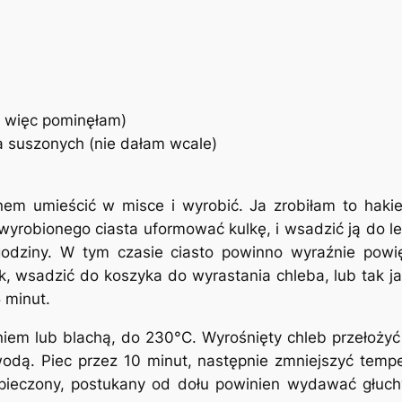
, więc pominęłam)
a suszonych (nie dałam wcale)
nem umieścić w misce i wyrobić. Ja zrobiłam to hakie
wyrobionego ciasta uformować kulkę, i wsadzić ją do lek
odziny. W tym czasie ciasto powinno wyraźnie powi
 wsadzić do koszyka do wyrastania chleba, lub tak ja
 minut.
niem lub blachą, do 230°C. Wyrośnięty chleb przełoży
 wodą. Piec przez 10 minut, następnie zmniejszyć tempe
Upieczony, postukany od dołu powinien wydawać głuchy