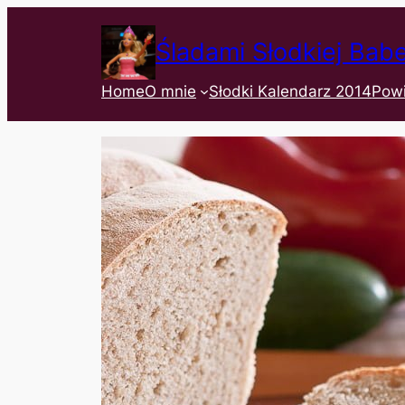
Śladami Słodkiej Bab
Home
O mnie
Słodki Kalendarz 2014
Pow