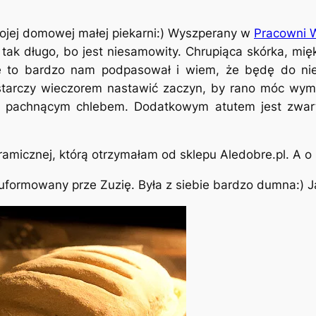
ojej domowej małej piekarni:) Wyszperany w
Pracowni 
 tak długo, bo jest niesamowity. Chrupiąca skórka, mię
 ale to bardzo nam podpasował i wiem, że będę do ni
arczy wieczorem nastawić zaczyn, by rano móc wymie
, pachnącym chlebem. Dodatkowym atutem jest zwart
micznej, którą otrzymałam od sklepu Aledobre.pl. A o s
 uformowany prze Zuzię. Była z siebie bardzo dumna:) Ja