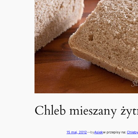
Chleb mieszany żyt
15 maj, 2012
—
by
Asiek
w przepisy na:
Chleb