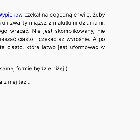
Wypieków
czekał na dogodną chwilę, żeby
kki i zwarty miąższ z malutkimi dziurkami,
ego wracać. Nie jest skomplikowany, nie
szać ciasto i czekać aż wyrośnie. A po
e ciasto, które łatwo jest uformować w
amej formie będzie niżej:)
 z niej też…