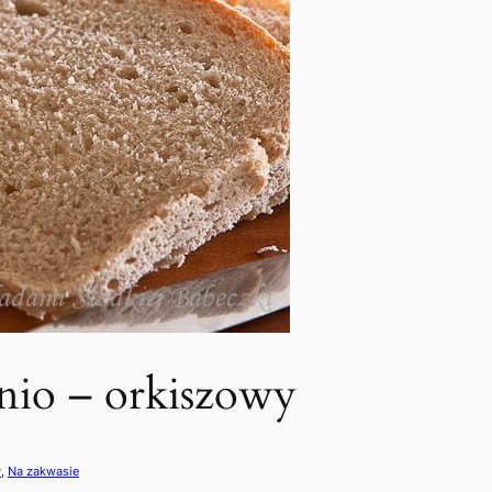
nio – orkiszowy
y
, 
Na zakwasie