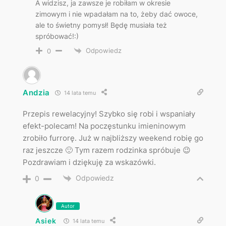
A widzisz, ja zawsze je robiłam w okresie
zimowym i nie wpadałam na to, żeby dać owoce,
ale to świetny pomysł! Będę musiała też
spróbować!:)
Odpowiedz
0
Andzia
14 lata temu
Przepis rewelacyjny! Szybko się robi i wspaniały
efekt-polecam! Na poczęstunku imieninowym
zrobiło furrorę. Już w najbliższy weekend robię go
raz jeszcze 🙂 Tym razem rodzinka spróbuje 😉
Pozdrawiam i dziękuję za wskazówki.
Odpowiedz
0
Autor
Asiek
14 lata temu