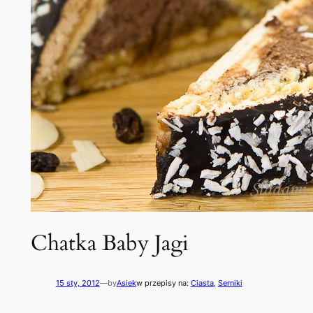
Chatka Baby Jagi
15 sty, 2012
—
by
Asiek
w przepisy na:
Ciasta
, 
Serniki