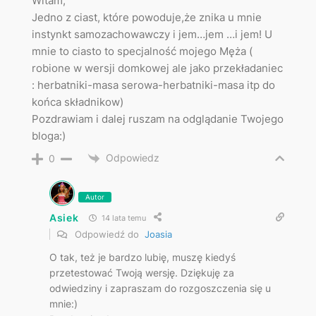
Witam,
Jedno z ciast, które powoduje,że znika u mnie
instynkt samozachowawczy i jem…jem …i jem! U
mnie to ciasto to specjalność mojego Męża (
robione w wersji domkowej ale jako przekładaniec
: herbatniki-masa serowa-herbatniki-masa itp do
końca składnikow)
Pozdrawiam i dalej ruszam na odglądanie Twojego
bloga:)
Odpowiedz
0
Autor
Asiek
14 lata temu
Odpowiedź do
Joasia
O tak, też je bardzo lubię, muszę kiedyś
przetestować Twoją wersję. Dziękuję za
odwiedziny i zapraszam do rozgoszczenia się u
mnie:)