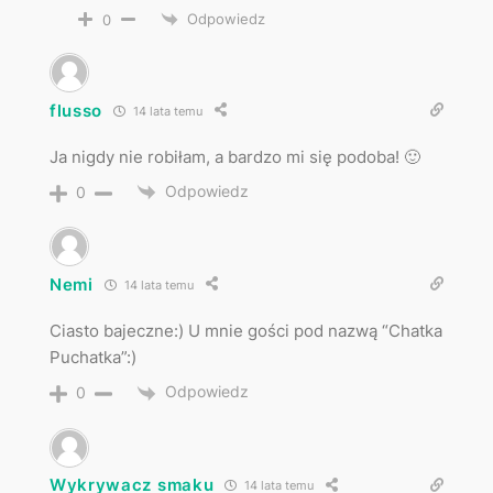
Odpowiedz
0
flusso
14 lata temu
Ja nigdy nie robiłam, a bardzo mi się podoba! 🙂
Odpowiedz
0
Nemi
14 lata temu
Ciasto bajeczne:) U mnie gości pod nazwą “Chatka
Puchatka”:)
Odpowiedz
0
Wykrywacz smaku
14 lata temu