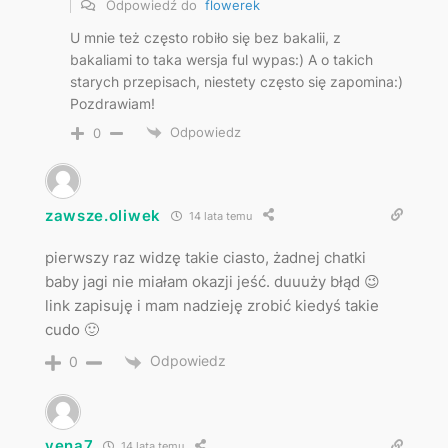
Odpowiedź do
flowerek
U mnie też często robiło się bez bakalii, z
bakaliami to taka wersja ful wypas:) A o takich
starych przepisach, niestety często się zapomina:)
Pozdrawiam!
Odpowiedz
0
zawsze.oliwek
14 lata temu
pierwszy raz widzę takie ciasto, żadnej chatki
baby jagi nie miałam okazji jeść. duuuży błąd 😉
link zapisuję i mam nadzieję zrobić kiedyś takie
cudo 🙂
Odpowiedz
0
vena7
14 lata temu