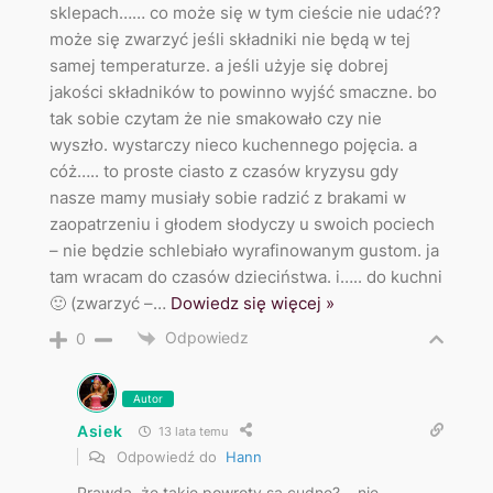
sklepach…… co może się w tym cieście nie udać??
może się zwarzyć jeśli składniki nie będą w tej
samej temperaturze. a jeśli użyje się dobrej
jakości składników to powinno wyjść smaczne. bo
tak sobie czytam że nie smakowało czy nie
wyszło. wystarczy nieco kuchennego pojęcia. a
cóż….. to proste ciasto z czasów kryzysu gdy
nasze mamy musiały sobie radzić z brakami w
zaopatrzeniu i głodem słodyczy u swoich pociech
– nie będzie schlebiało wyrafinowanym gustom. ja
tam wracam do czasów dzieciństwa. i….. do kuchni
🙂 (zwarzyć –
…
Dowiedz się więcej »
Odpowiedz
0
Autor
Asiek
13 lata temu
Odpowiedź do
Hann
Prawda, że takie powroty są cudne?… nie