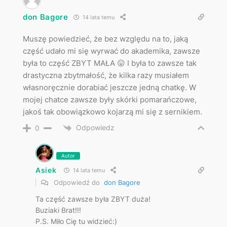
don Bagore
14 lata temu
Muszę powiedzieć, że bez względu na to, jaką
część udało mi się wyrwać do akademika, zawsze
była to część ZBYT MAŁA 😛 I była to zawsze tak
drastyczna zbytmałość, że kilka razy musiałem
własnoręcznie dorabiać jeszcze jedną chatkę. W
mojej chatce zawsze były skórki pomarańczowe,
jakoś tak obowiązkowo kojarzą mi się z sernikiem.
Odpowiedz
0
Autor
Asiek
14 lata temu
Odpowiedź do
don Bagore
Ta część zawsze była ZBYT duża!
Buziaki Brat!!!
P.S. Miło Cię tu widzieć:)