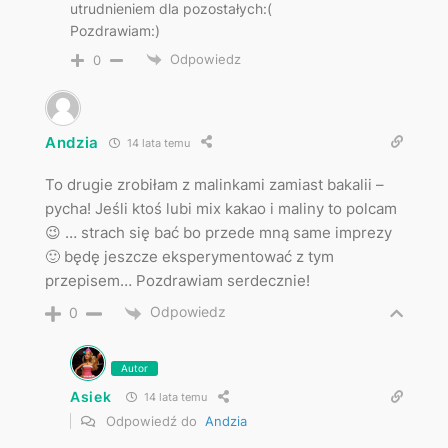
utrudnieniem dla pozostałych:(
Pozdrawiam:)
Odpowiedz
0
Andzia
14 lata temu
To drugie zrobiłam z malinkami zamiast bakalii –
pycha! Jeśli ktoś lubi mix kakao i maliny to polcam
😉 … strach się bać bo przede mną same imprezy
🙂 będę jeszcze eksperymentować z tym
przepisem… Pozdrawiam serdecznie!
Odpowiedz
0
Autor
Asiek
14 lata temu
Odpowiedź do
Andzia