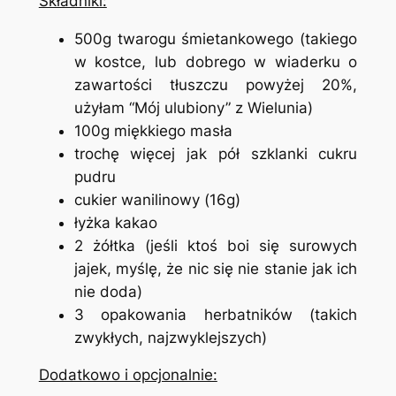
Składniki:
500g twarogu śmietankowego (takiego
w kostce, lub dobrego w wiaderku o
zawartości tłuszczu powyżej 20%,
użyłam “Mój ulubiony” z Wielunia)
100g miękkiego masła
trochę więcej jak pół szklanki cukru
pudru
cukier wanilinowy (16g)
łyżka kakao
2 żółtka (jeśli ktoś boi się surowych
jajek, myślę, że nic się nie stanie jak ich
nie doda)
3 opakowania herbatników (takich
zwykłych, najzwyklejszych)
Dodatkowo i opcjonalnie: