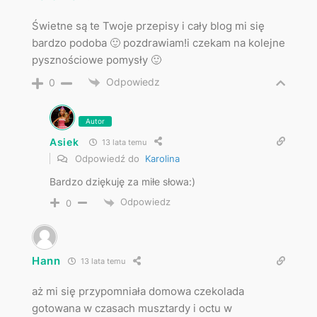
Świetne są te Twoje przepisy i cały blog mi się
bardzo podoba 🙂 pozdrawiam!i czekam na kolejne
pysznościowe pomysły 🙂
Odpowiedz
0
Autor
Asiek
13 lata temu
Odpowiedź do
Karolina
Bardzo dziękuję za miłe słowa:)
Odpowiedz
0
Hann
13 lata temu
aż mi się przypomniała domowa czekolada
gotowana w czasach musztardy i octu w