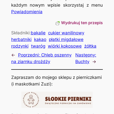
każdym nowym wpisie skorzystaj z menu
Powiadomienia
Wydrukuj ten przepis
Składniki:
bakalie
cukier wanilinowy
herbatniki
kakao
płatki migdałowe
rodzynki
twaróg
wiórki kokosowe
żółtka
←
Poprzedni:
Chleb pszenny
Następny:
na ziarnku drożdży
Buchty
→
Zapraszam do mojego sklepu z pierniczkami
(i maskotkami Zuzi):