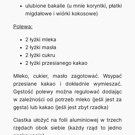
ulubione bakalie (u mnie koryntki, płatki
migdałowe i wiórki kokosowe)
Polewa:
2 łyżki mleka
2 łyżki masła
2 łyżki cukru
2 łyżki przesianego kakao
Mleko, cukier, masło zagotować. Wsypać
przesiane kakao i dokładnie wymieszać.
Gęstość polewy można regulować dodając
w zależności od potrzeb mleko (jeśli jest za
gęsta) lub kakao (jeśli jest zbyt rzadka)
Ciastka ułożyć na folii aluminiowej w trzech
rzędach obok siebie (każdy rząd to jedno