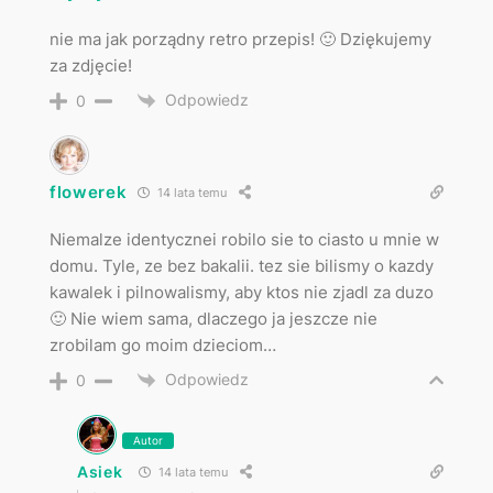
nie ma jak porządny retro przepis! 🙂 Dziękujemy
za zdjęcie!
Odpowiedz
0
flowerek
14 lata temu
Niemalze identycznei robilo sie to ciasto u mnie w
domu. Tyle, ze bez bakalii. tez sie bilismy o kazdy
kawalek i pilnowalismy, aby ktos nie zjadl za duzo
🙂 Nie wiem sama, dlaczego ja jeszcze nie
zrobilam go moim dzieciom…
Odpowiedz
0
Autor
Asiek
14 lata temu