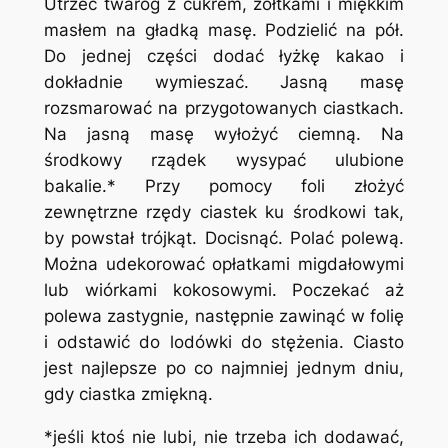
Utrzeć twaróg z cukrem, żółtkami i miękkim
masłem na gładką masę. Podzielić na pół.
Do jednej części dodać łyżkę kakao i
dokładnie wymieszać. Jasną masę
rozsmarować na przygotowanych ciastkach.
Na jasną masę wyłożyć ciemną. Na
środkowy rządek wysypać ulubione
bakalie.* Przy pomocy foli złożyć
zewnętrzne rzędy ciastek ku środkowi tak,
by powstał trójkąt. Docisnąć. Polać polewą.
Można udekorować opłatkami migdałowymi
lub wiórkami kokosowymi. Poczekać aż
polewa zastygnie, następnie zawinąć w folię
i odstawić do lodówki do stężenia. Ciasto
jest najlepsze po co najmniej jednym dniu,
gdy ciastka zmiękną.
*jeśli ktoś nie lubi, nie trzeba ich dodawać,