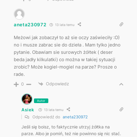
aneta230972
13 lata temu
Meżowi jak zobaczył to aż sie oczy zaświeciły :O)
no i musze zabrac sie do dzieła . Mam tylko jedno
pytanie. Obawiam sie surowych żółtek ( deser
beda jadły kilkulatki) co można w takiej sytuacji
zrobic? Może kogiel-mogiel na parze? Prosze o
rade.
Odpowiedz
0
Autor
Asiek
13 lata temu
Odpowiedź do
aneta230972
Jeśli się boisz, to faktycznie utrzyj żółtka na
parze. Albo je pomiń, też nie powinno się nic stać.