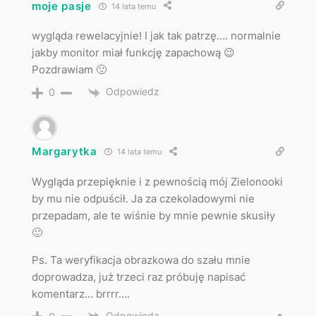
moje pasje
14 lata temu
wygląda rewelacyjnie! I jak tak patrzę…. normalnie
jakby monitor miał funkcję zapachową 😉
Pozdrawiam 🙂
Odpowiedz
0
Margarytka
14 lata temu
Wygląda przepięknie i z pewnością mój Zielonooki
by mu nie odpuścił. Ja za czekoladowymi nie
przepadam, ale te wiśnie by mnie pewnie skusiły
🙂
Ps. Ta weryfikacja obrazkowa do szału mnie
doprowadza, już trzeci raz próbuję napisać
komentarz… brrrr….
Odpowiedz