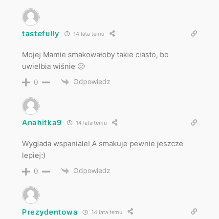
tastefully
14 lata temu
Mojej Mamie smakowałoby takie ciasto, bo
uwielbia wiśnie 🙂
Odpowiedz
0
Anahitka9
14 lata temu
Wyglada wspaniale! A smakuje pewnie jeszcze
lepiej:)
Odpowiedz
0
Prezydentowa
14 lata temu