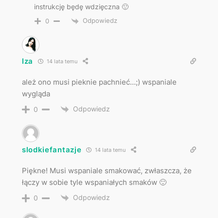
instrukcję będę wdzięczna 🙂
Odpowiedz
0
Iza
14 lata temu
ależ ono musi pieknie pachnieć…;) wspaniale
wygląda
Odpowiedz
0
slodkiefantazje
14 lata temu
Piękne! Musi wspaniale smakować, zwłaszcza, że
łączy w sobie tyle wspaniałych smaków 🙂
Odpowiedz
0