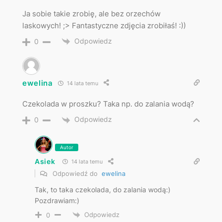
Ja sobie takie zrobię, ale bez orzechów
laskowych! ;> Fantastyczne zdjęcia zrobiłaś! :))
Odpowiedz
0
ewelina
14 lata temu
Czekolada w proszku? Taka np. do zalania wodą?
Odpowiedz
0
Autor
Asiek
14 lata temu
Odpowiedź do
ewelina
Tak, to taka czekolada, do zalania wodą:)
Pozdrawiam:)
Odpowiedz
0