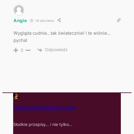
Angie
14 lata temu
Wygląda cudnie…tak światecznie! I te wiśnie…
pycha!
Odpowiedz
0
Śladami Słodkiej Babeczki
Słodkie przepisy… i nie tylko…