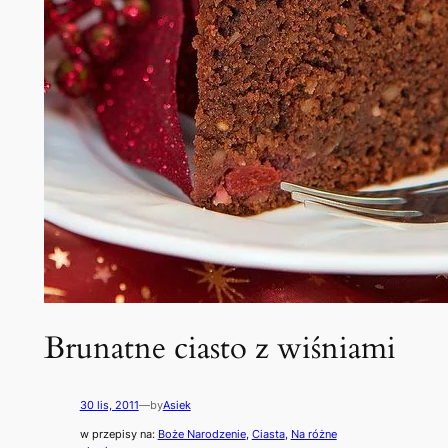
Brunatne ciasto z wiśniami
30 lis, 2011
—
by
Asiek
w przepisy na:
Boże Narodzenie
, 
Ciasta
, 
Na różne