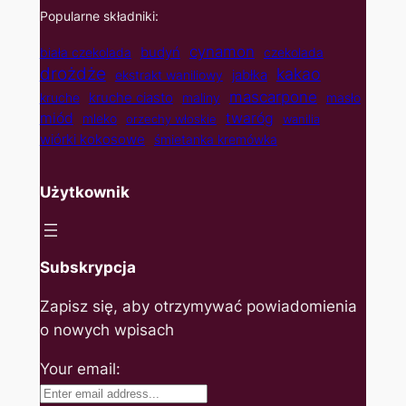
Popularne składniki:
cynamon
budyń
biała czekolada
czekolada
drożdże
kakao
jabłka
ekstrakt waniliowy
mascarpone
kruche ciasto
kruche
maliny
masło
twaróg
miód
mleko
orzechy włoskie
wanilia
wiórki kokosowe
śmietanka kremówka
Użytkownik
Subskrypcja
Zapisz się, aby otrzymywać powiadomienia
o nowych wpisach
Your email: