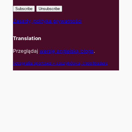
Zasady, polityka prywatności
Translation
Przeglądaj
wersję angielską bloga
.
Fotografia sportowa – koszyk
ówka, cheerleaders