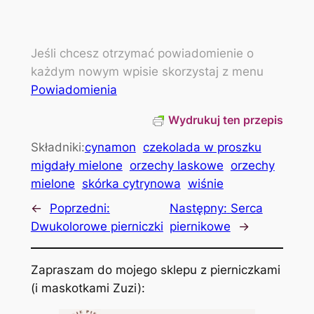
Jeśli chcesz otrzymać powiadomienie o
każdym nowym wpisie skorzystaj z menu
Powiadomienia
Wydrukuj ten przepis
Składniki:
cynamon
czekolada w proszku
migdały mielone
orzechy laskowe
orzechy
mielone
skórka cytrynowa
wiśnie
←
Poprzedni:
Następny:
Serca
Dwukolorowe pierniczki
piernikowe
→
Zapraszam do mojego sklepu z pierniczkami
(i maskotkami Zuzi):