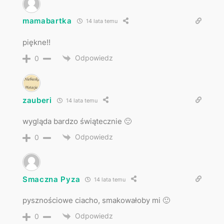
mamabartka
14 lata temu
piękne!!
Odpowiedz
0
zauberi
14 lata temu
wygląda bardzo świątecznie 🙂
Odpowiedz
0
Smaczna Pyza
14 lata temu
pysznościowe ciacho, smakowałoby mi 🙂
Odpowiedz
0