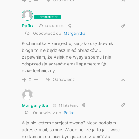
0
Administrator
Pafka
14 lata temu
Odpowiedź do
Margarytka
Kochaniutka – zarejestruj się jako użytkownik
bloga to nie będziesz mieć obrazków…
zapewniam, że Asiek nie wysyła spamu i nie
odsprzedaje adresów email spamerom 🙂
dział techniczny.
Odpowiedz
0
Margarytka
14 lata temu
Odpowiedź do
Pafka
A ja nie jestem zarejestrowana? Nosz podałam
adres e-mail, stronę. Wiadomo, że ja to ja… więc
nie kumam co miałabym jeszcze zrobić? Za