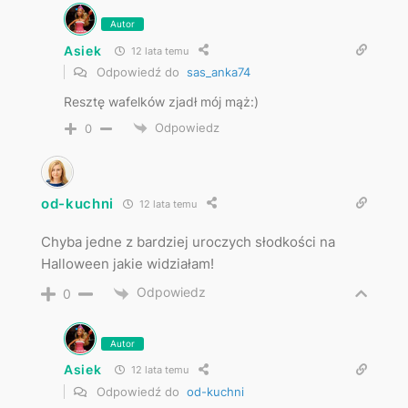
Autor
Asiek
12 lata temu
Odpowiedź do
sas_anka74
Resztę wafelków zjadł mój mąż:)
Odpowiedz
0
od-kuchni
12 lata temu
Chyba jedne z bardziej uroczych słodkości na
Halloween jakie widziałam!
Odpowiedz
0
Autor
Asiek
12 lata temu
Odpowiedź do
od-kuchni