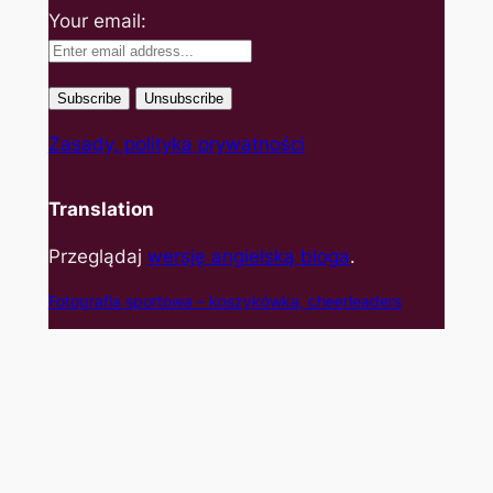
Your email:
Zasady, polityka prywatności
Translation
Przeglądaj
wersję angielską bloga
.
Fotografia sportowa – koszyk
ówka, cheerleaders