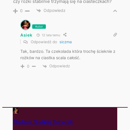
czy rożki stabilnie trzymają się na ciasteczkach?
Odpowiedz
0
Autor
Asiek
12 lata temu
Odpowiedź do
siczma
Tak, bardzo. Ta czekolada która trochę ścieknie z
rożków na ciastka scala całość.
Odpowiedz
0
Śladami Słodkiej Babeczki