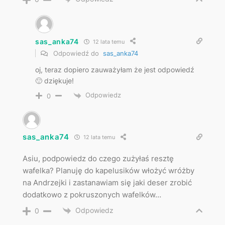
sas_anka74
12 lata temu
Odpowiedź do
sas_anka74
oj, teraz dopiero zauważyłam że jest odpowiedź
🙂 dziękuje!
Odpowiedz
0
sas_anka74
12 lata temu
Asiu, podpowiedz do czego zużyłaś resztę
wafelka? Planuję do kapelusików włożyć wróżby
na Andrzejki i zastanawiam się jaki deser zrobić
dodatkowo z pokruszonych wafelków…
Odpowiedz
0