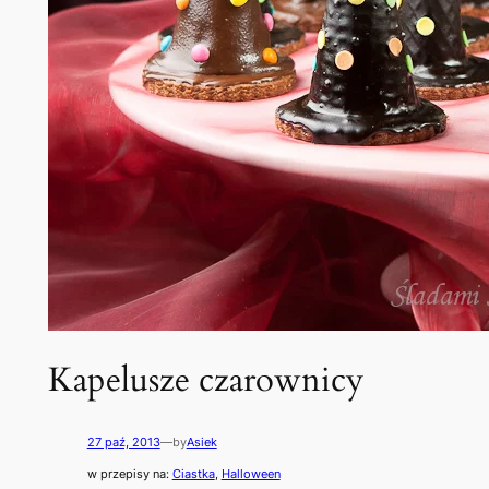
Kapelusze czarownicy
27 paź, 2013
—
by
Asiek
w przepisy na:
Ciastka
, 
Halloween