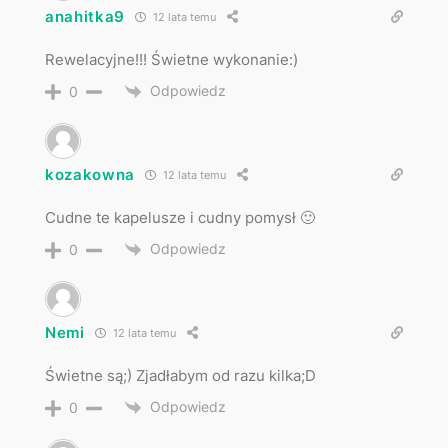
anahitka9
12 lata temu
Rewelacyjne!!! Świetne wykonanie:)
Odpowiedz
0
kozakowna
12 lata temu
Cudne te kapelusze i cudny pomysł 🙂
Odpowiedz
0
Nemi
12 lata temu
Świetne są;) Zjadłabym od razu kilka;D
Odpowiedz
0