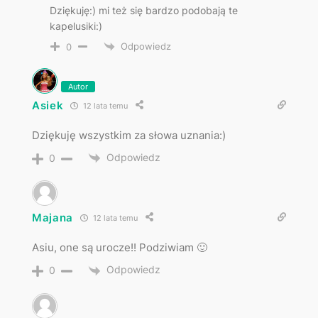
Dziękuję:) mi też się bardzo podobają te
kapelusiki:)
Odpowiedz
0
Autor
Asiek
12 lata temu
Dziękuję wszystkim za słowa uznania:)
Odpowiedz
0
Majana
12 lata temu
Asiu, one są urocze!! Podziwiam 🙂
Odpowiedz
0