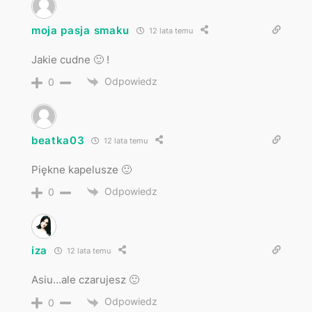
moja pasja smaku
12 lata temu
Jakie cudne 🙂 !
Odpowiedz
0
beatka03
12 lata temu
Piękne kapelusze 🙂
Odpowiedz
0
iza
12 lata temu
Asiu…ale czarujesz 🙂
Odpowiedz
0