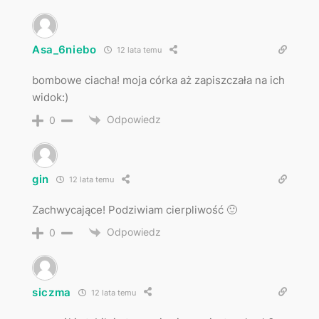
Asa_6niebo
12 lata temu
bombowe ciacha! moja córka aż zapiszczała na ich
widok:)
Odpowiedz
0
gin
12 lata temu
Zachwycające! Podziwiam cierpliwość 🙂
Odpowiedz
0
siczma
12 lata temu