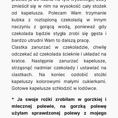
zmieścił się w nim na wysokość cały stożek
od kapelusza. Polecam Wam trzymanie
kubka z roztopioną czekoladą w innym
naczyniu z gorącą wodą, ponieważ gdy
czekolada będzie stygła zrobi się gęsta i
bardzo utrudni Wam to dalszą pracę.
Ciastka zanurzać w czekoladzie, chwilę
odczekać aż czekolada ścieknie i układać na
kratce. Następnie zanurzać kapelusze,
strząsnąć nadmiar czekolady i ustawiać na
ciastkach. Na koniec ozdobić stożki
kapeluszy kolorowymi małymi cukierkami.
Gotowe kapelusze schłodzić w lodówce.
* Ja swoje rożki zrobiłam w gorzkiej i
mlecznej polewie, na gorzką polewę
użyłam sprawdzonej polewy z mojego