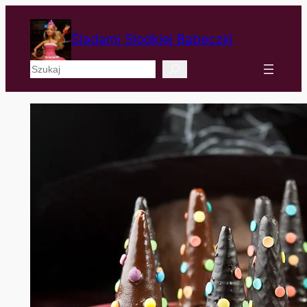
Śladami Słodkiej Babeczki
Szukaj