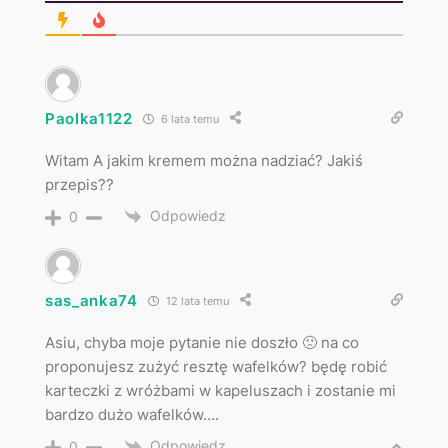
Paolka1122
6 lata temu
Witam A jakim kremem można nadziać? Jakiś
przepis??
Odpowiedz
0
sas_anka74
12 lata temu
Asiu, chyba moje pytanie nie doszło 🙁 na co
proponujesz zużyć resztę wafelków? będę robić
karteczki z wróżbami w kapeluszach i zostanie mi
bardzo dużo wafelków….
Odpowiedz
0