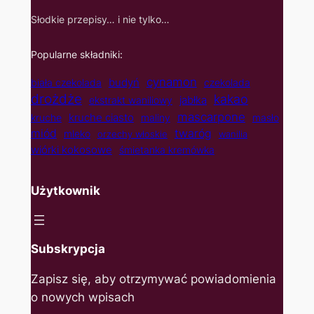
Słodkie przepisy… i nie tylko…
Popularne składniki:
cynamon
budyń
biała czekolada
czekolada
drożdże
kakao
jabłka
ekstrakt waniliowy
mascarpone
kruche ciasto
kruche
maliny
masło
twaróg
miód
mleko
orzechy włoskie
wanilia
wiórki kokosowe
śmietanka kremówka
Użytkownik
Subskrypcja
Zapisz się, aby otrzymywać powiadomienia
o nowych wpisach