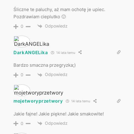
Śliczne te paluchy, aż mam ochotę je upiec.
Pozdrawiam cieplutko 🙂
Odpowiedz
0
DarkANGELika
14 lata temu
Bardzo smaczna przegryzka;)
Odpowiedz
0
mojetworyprzetwory
14 lata temu
Jakie fajne! Jakie piękne! Jakie smakowite!
Odpowiedz
0