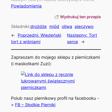
Powiadomienia
Wydrukuj ten przepis
Składniki:
drożdże
miód
oliwa
pieczywo
←
Poprzedni:
Wiedeński
Następny:
Tort
tort z wiśniami
serce
→
Zapraszam do mojego sklepu z pierniczkami
(i maskotkami Zuzi):
Polub nasz piernikowy profil na facebooku -
>
FB – Słodkie Pierniki