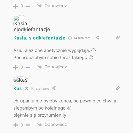
Odpowiedz
0
Kasia, slodkiefantazje
14 lata temu
Asiu, ależ one apetycznie wyglądają. 🙂
Pochrupalabym sobie teraz takiego 🙂
Odpowiedz
0
Kaś
14 lata temu
chrupaniu nie byłoby końca, bo pewnie co chwila
siegałabym po kolejnego 🙂
pięknie się przyrumieniły
Odpowiedz
0