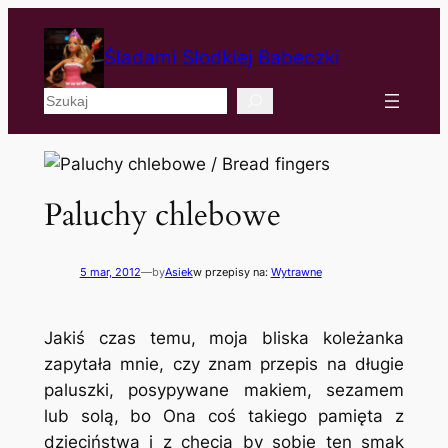
Śladami Słodkiej Babeczki
Szukaj
Paluchy chlebowe
5 mar, 2012
—
by
Asiek
w przepisy na:
Wytrawne
Jakiś czas temu, moja bliska koleżanka
zapytała mnie, czy znam przepis na długie
paluszki, posypywane makiem, sezamem
lub solą, bo Ona coś takiego pamięta z
dzieciństwa i z chęcią by sobie ten smak