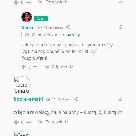
Odpowiedz
0
Autor
Asiek
14 lata temu
Odpowiedź do
zabazaby
Jak najbardziej można użyć suchych drożdży
(7g). Należy dodać je do tej mikstury:)
Pozdrawiam!
Odpowiedz
0
kocie-smaki
14 lata temu
zdjęcia rewelacyjne. a paluchy – kuszą, oj kuszą 🙂
Odpowiedz
0