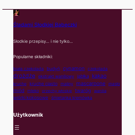
Śladami Słodkiej Babeczki
Słodkie przepisy… i nie tylko…
Popularne składniki:
cynamon
budyń
biała czekolada
czekolada
drożdże
kakao
jabłka
ekstrakt waniliowy
mascarpone
kruche ciasto
kruche
maliny
masło
twaróg
miód
mleko
orzechy włoskie
wanilia
wiórki kokosowe
śmietanka kremówka
Użytkownik