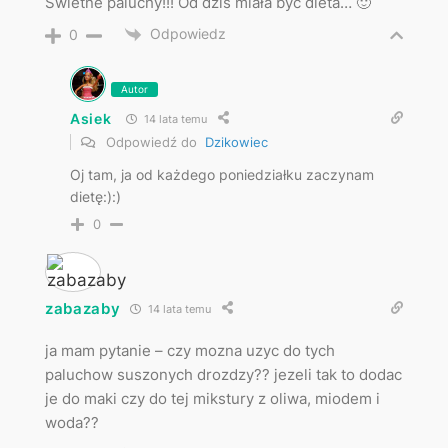
Świetne paluchy!!! Od dziś miała być dieta… 🙂
Odpowiedz
0
Autor
Asiek
14 lata temu
Odpowiedź do
Dzikowiec
Oj tam, ja od każdego poniedziałku zaczynam
dietę:):)
0
zabazaby
14 lata temu
ja mam pytanie – czy mozna uzyc do tych
paluchow suszonych drozdzy?? jezeli tak to dodac
je do maki czy do tej mikstury z oliwa, miodem i
woda??