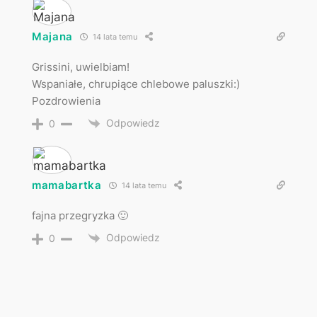
Majana
14 lata temu
Grissini, uwielbiam!
Wspaniałe, chrupiące chlebowe paluszki:)
Pozdrowienia
Odpowiedz
0
mamabartka
14 lata temu
fajna przegryzka 🙂
Odpowiedz
0