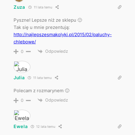
Zuza
11 lata temu
Pyszne! Lepsze niż ze sklepu 🙂
Tak się u mnie prezentują:
http://najlepszesmakolyki.pl/2015/02/paluchy-
chlebowe/
Odpowiedz
0
Julia
11 lata temu
Polecam z rozmarynem 🙂
Odpowiedz
0
Ewela
12 lata temu