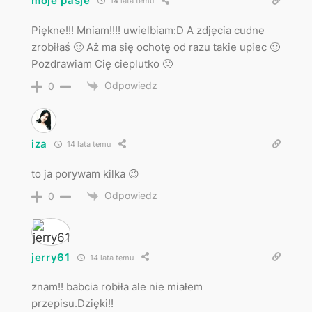
moje pasje
14 lata temu
Piękne!!! Mniam!!!! uwielbiam:D A zdjęcia cudne
zrobiłaś 🙂 Aż ma się ochotę od razu takie upiec 🙂
Pozdrawiam Cię cieplutko 🙂
Odpowiedz
0
iza
14 lata temu
to ja porywam kilka 😉
Odpowiedz
0
jerry61
14 lata temu
znam!! babcia robiła ale nie miałem
przepisu.Dzięki!!