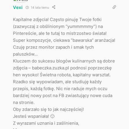
Vexi
14 lata temu
Kapitalne zdjęcia! Często pinuję Twoje fotki
(zazwyczaj z obślinionym “yummmmmy”) na
Pintereście, ale te tutaj to mistrzostwo świata!
Super kompozycje, ciekawa “bawarska” aranżacja!
Czuję przez monitor zapach i smak tych
paluszków…
Kluczem do sukcesu blogów kulinarnych są dobre
zdjęcia – babeczka.zuzka.pl podnosi poprzeczkę
hen wysoko! Świetna robota, kapitalny warsztat.
Rzadko się wypowiadam, ale studiuję każdy
przepis, każdą fotkę. Nic nie raduje mych oczu
bardziej nowy post na FB zwiastujący nowe cuda
na stronie.
Oby zdarzało się to jak najczęściej!
Jesteś wspaniała! 🙂
Z wyrazami uznania i zaślinienia,