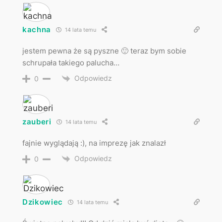
kachna
14 lata temu
jestem pewna że są pyszne 🙂 teraz bym sobie
schrupała takiego palucha…
Odpowiedz
0
zauberi
14 lata temu
fajnie wyglądają :), na imprezę jak znalazł
Odpowiedz
0
Dzikowiec
14 lata temu