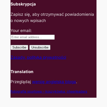
Subskrypcja
Zapisz się, aby otrzymywać powiadomienia
o nowych wpisach
Your email:
Zasady, polityka prywatności
Translation
Przeglądaj
wersję angielską bloga
.
Fotografia sportowa – koszyk
ówka, cheerleaders