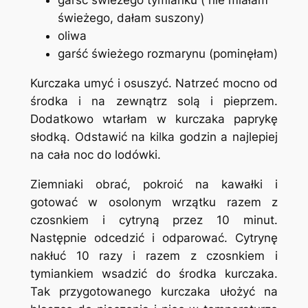
garść świeżego tymianku ( nie miałam
świeżego, dałam suszony)
oliwa
garść świeżego rozmarynu (pominęłam)
Kurczaka umyć i osuszyć. Natrzeć mocno od
środka i na zewnątrz solą i pieprzem.
Dodatkowo wtarłam w kurczaka paprykę
słodką. Odstawić na kilka godzin a najlepiej
na cała noc do lodówki.
Ziemniaki obrać, pokroić na kawałki i
gotować w osolonym wrzątku razem z
czosnkiem i cytryną przez 10 minut.
Następnie odcedzić i odparować. Cytrynę
nakłuć 10 razy i razem z czosnkiem i
tymiankiem wsadzić do środka kurczaka.
Tak przygotowanego kurczaka ułożyć na