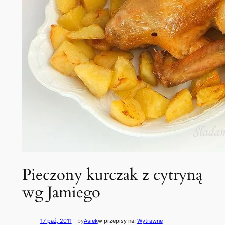
Pieczony kurczak z cytryną
wg Jamiego
17 paź, 2011
—
by
Asiek
w przepisy na:
Wytrawne