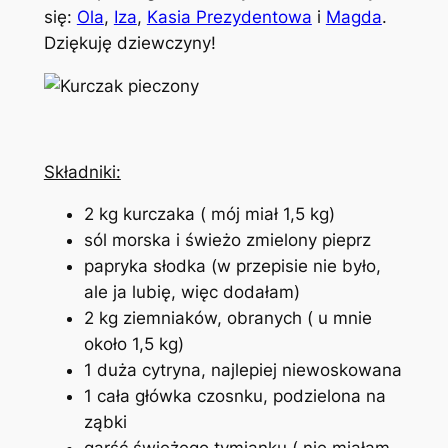
się:
Ola
,
Iza
,
Kasia Prezydentowa
i
Magda
.
Dziękuję dziewczyny!
Składniki:
2 kg kurczaka ( mój miał 1,5 kg)
sól morska i świeżo zmielony pieprz
papryka słodka (w przepisie nie było,
ale ja lubię, więc dodałam)
2 kg ziemniaków, obranych ( u mnie
około 1,5 kg)
1 duża cytryna, najlepiej niewoskowana
1 cała główka czosnku, podzielona na
ząbki