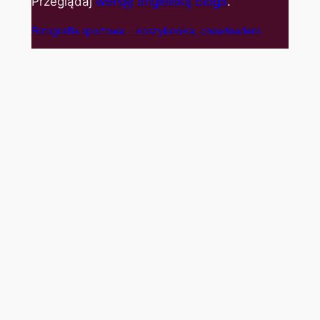
Przeglądaj
wersję angielską bloga
.
Fotografia sportowa – koszyk
ówka, cheerleaders