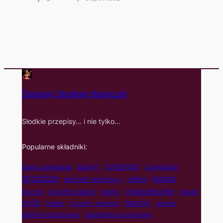
Śladami Słodkiej Babeczki
Słodkie przepisy… i nie tylko…
Popularne składniki:
cynamon
budyń
biała czekolada
czekolada
drożdże
kakao
jabłka
ekstrakt waniliowy
mascarpone
kruche ciasto
kruche
maliny
masło
twaróg
miód
mleko
orzechy włoskie
wanilia
wiórki kokosowe
śmietanka kremówka