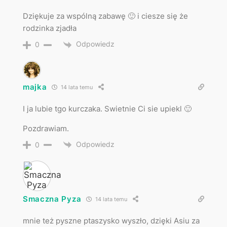
Dziękuje za wspólną zabawę 🙂 i ciesze się że
rodzinka zjadła
Odpowiedz
0
majka
14 lata temu
I ja lubie tgo kurczaka. Swietnie Ci sie upiekl 🙂
Pozdrawiam.
Odpowiedz
0
Smaczna Pyza
14 lata temu
mnie też pyszne ptaszysko wyszło, dzięki Asiu za