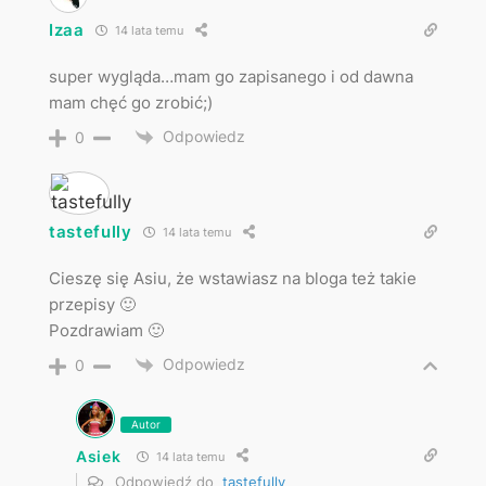
Izaa
14 lata temu
super wygląda…mam go zapisanego i od dawna
mam chęć go zrobić;)
Odpowiedz
0
tastefully
14 lata temu
Cieszę się Asiu, że wstawiasz na bloga też takie
przepisy 🙂
Pozdrawiam 🙂
Odpowiedz
0
Autor
Asiek
14 lata temu
Odpowiedź do
tastefully