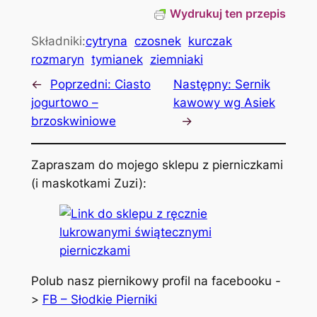
Wydrukuj ten przepis
Składniki:
cytryna
czosnek
kurczak
rozmaryn
tymianek
ziemniaki
←
Poprzedni:
Ciasto
Następny:
Sernik
jogurtowo –
kawowy wg Asiek
brzoskwiniowe
→
Zapraszam do mojego sklepu z pierniczkami
(i maskotkami Zuzi):
Polub nasz piernikowy profil na facebooku -
>
FB – Słodkie Pierniki