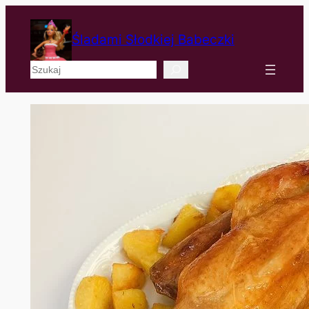
Śladami Słodkiej Babeczki
Szukaj