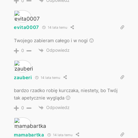
Odpowiedz
0
evita0007
14 lata temu
Twojego zabieram całego i w nogi 🙂
Odpowiedz
0
zauberi
14 lata temu
bardzo rzadko robię kurczaka, niestety, bo Twój
tak apetycznie wygląda 🙂
Odpowiedz
0
mamabartka
14 lata temu