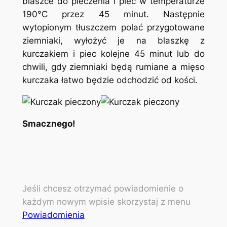
blaszce do pieczenia i piec w temperaturze
190°C przez 45 minut. Następnie
wytopionym tłuszczem polać przygotowane
ziemniaki, wyłożyć je na blaszkę z
kurczakiem i piec kolejne 45 minut lub do
chwili, gdy ziemniaki będą rumiane a mięso
kurczaka łatwo będzie odchodzić od kości.
Smacznego!
Jeśli chcesz otrzymać powiadomienie o
każdym nowym wpisie skorzystaj z menu
Powiadomienia