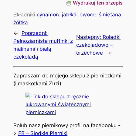
Wydrukuj ten przepis
Składniki:
cynamon
jabłka
owoce
śmietana
żółtka
←
Poprzedni:
Następny:
Roladki
Pełnoziarniste muffinki z
czekoladowo –
malinami i białą
orzechowe
→
czekoladą
Zapraszam do mojego sklepu z pierniczkami
(i maskotkami Zuzi):
Polub nasz piernikowy profil na facebooku -
>
FB – Słodkie Pierniki