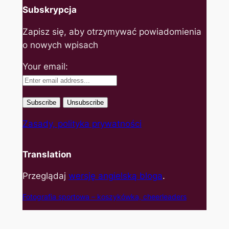
Subskrypcja
Zapisz się, aby otrzymywać powiadomienia
o nowych wpisach
Your email:
Zasady, polityka prywatności
Translation
Przeglądaj
wersję angielską bloga
.
Fotografia sportowa – koszyk
ówka, cheerleaders