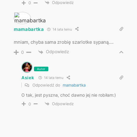
Odpowiedz
0
mamabartka
14 lata temu
mniam, chyba sama zrobię szarlotke sypaną….
Odpowiedz
0
Autor
Asiek
14 lata temu
Odpowiedź do
mamabartka
O tak, jest pyszna, choć dawno jej nie robiłam:)
Odpowiedz
0