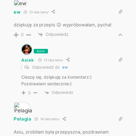
ew
13 lata temu
dziękuję za przepis 😉 wypróbowałam, pycha!
Odpowiedz
0
Autor
Asiek
13 lata temu
Odpowiedź do
ew
Cieszę się, dziękuję za komentarz:)
Pozdrawiam serdecznie:)
Odpowiedz
0
Pelagia
14 lata temu
Asiu, zrobiłam była przepyszna, pozdrawiam