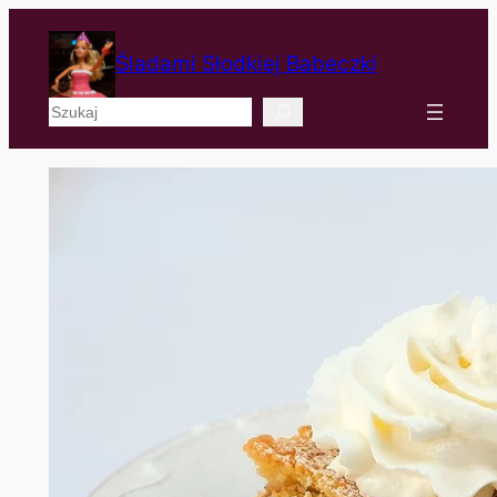
Śladami Słodkiej Babeczki
Szukaj