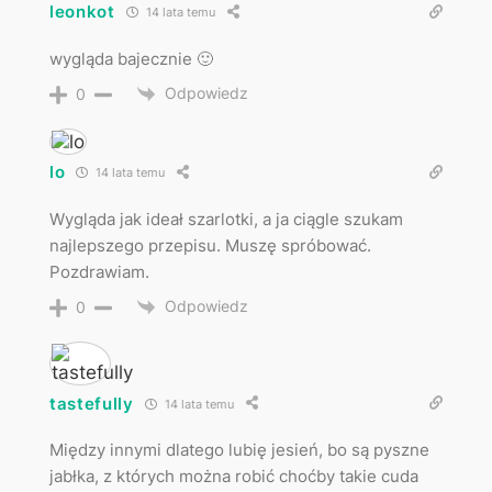
leonkot
14 lata temu
wygląda bajecznie 🙂
Odpowiedz
0
lo
14 lata temu
Wygląda jak ideał szarlotki, a ja ciągle szukam
najlepszego przepisu. Muszę spróbować.
Pozdrawiam.
Odpowiedz
0
tastefully
14 lata temu
Między innymi dlatego lubię jesień, bo są pyszne
jabłka, z których można robić choćby takie cuda