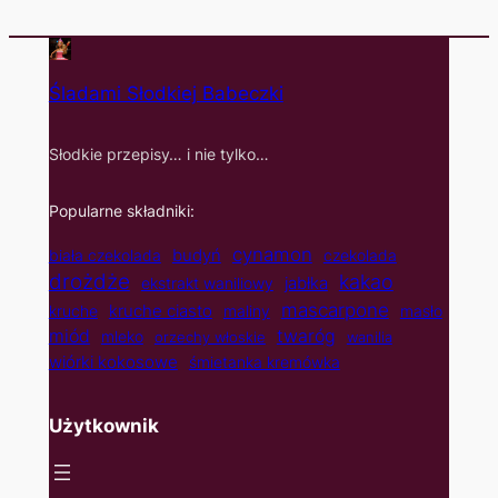
Śladami Słodkiej Babeczki
Słodkie przepisy… i nie tylko…
Popularne składniki:
cynamon
budyń
biała czekolada
czekolada
drożdże
kakao
jabłka
ekstrakt waniliowy
mascarpone
kruche ciasto
kruche
maliny
masło
twaróg
miód
mleko
orzechy włoskie
wanilia
wiórki kokosowe
śmietanka kremówka
Użytkownik