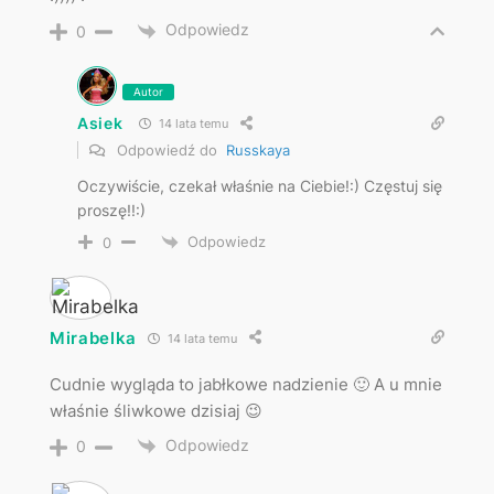
Odpowiedz
0
Autor
Asiek
14 lata temu
Odpowiedź do
Russkaya
Oczywiście, czekał właśnie na Ciebie!:) Częstuj się
proszę!!:)
Odpowiedz
0
Mirabelka
14 lata temu
Cudnie wygląda to jabłkowe nadzienie 🙂 A u mnie
właśnie śliwkowe dzisiaj 😉
Odpowiedz
0