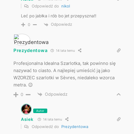
Odpowiedź do
nikol
Leć po jabłka i rób bo jet przepyszna!!
Odpowiedz
0
Prezydentowa
14 lata temu
Profesjonalna Idealna Szarlotka, tak powinno się
nazywać to ciasto. A najlepiej umieścić ją jako
WZORZEC szarlotki w Sèvres, niedaleko wzorca
metra. 😉
Odpowiedz
0
Autor
Asiek
14 lata temu
Odpowiedź do
Prezydentowa