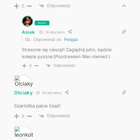
Odpowiedz
0
Autor
Asiek
14 lata temu
Odpowiedź do
Pelagia
Strasznie się cieszę!! Zaglądnij jutro, będzie
kolejna pyszna:)Pozdrawiam Was również:)
Odpowiedz
0
Olciaky
14 lata temu
Szarlotka palce lizać!
Odpowiedz
0