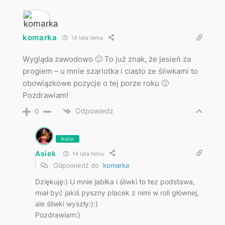
komarka
14 lata temu
Wygląda zawodowo 🙂 To już znak, że jesień za
progiem – u mnie szarlotka i ciasto ze śliwkami to
obowiązkowe pozycje o tej porze roku 🙂
Pozdrawiam!
Odpowiedz
0
Autor
Asiek
14 lata temu
Odpowiedź do
komarka
Dziękuję:) U mnie jabłka i śliwki to tez podstawa,
miał być jakiś pyszny placek z nimi w roli głównej,
ale śliwki wyszły:):)
Pozdrawiam:)