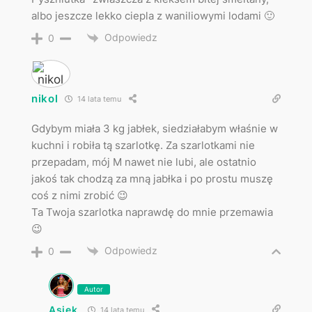
albo jeszcze lekko ciepla z waniliowymi lodami 🙂
Odpowiedz
0
nikol
14 lata temu
Gdybym miała 3 kg jabłek, siedziałabym właśnie w
kuchni i robiła tą szarlotkę. Za szarlotkami nie
przepadam, mój M nawet nie lubi, ale ostatnio
jakoś tak chodzą za mną jabłka i po prostu muszę
coś z nimi zrobić 😉
Ta Twoja szarlotka naprawdę do mnie przemawia
😉
Odpowiedz
0
Autor
Asiek
14 lata temu