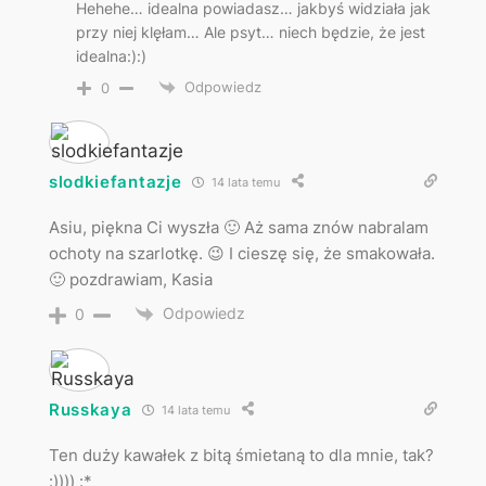
Hehehe… idealna powiadasz… jakbyś widziała jak
przy niej klęłam… Ale psyt… niech będzie, że jest
idealna:):)
Odpowiedz
0
slodkiefantazje
14 lata temu
Asiu, piękna Ci wyszła 🙂 Aż sama znów nabralam
ochoty na szarlotkę. 😉 I cieszę się, że smakowała.
🙂 pozdrawiam, Kasia
Odpowiedz
0
Russkaya
14 lata temu
Ten duży kawałek z bitą śmietaną to dla mnie, tak?
:)))) :*