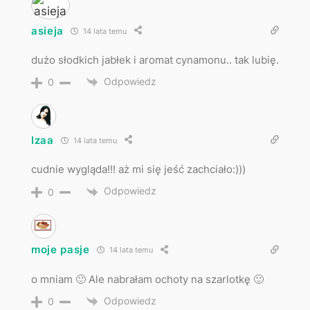
asieja
14 lata temu
dużo słodkich jabłek i aromat cynamonu.. tak lubię.
Odpowiedz
0
Izaa
14 lata temu
cudnie wygląda!!! aż mi się jeść zachciało:)))
Odpowiedz
0
moje pasje
14 lata temu
o mniam 🙂 Ale nabrałam ochoty na szarlotkę 🙂
Odpowiedz
0