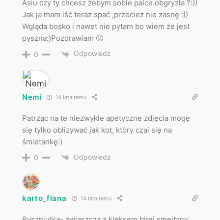
Asiu czy ty chcesz żebym sobie palce obgryzła ?:))
Jak ja mam iść teraz spać ,przecież nie zasnę :))
Wgląda bosko i nawet nie pytam bo wiem że jest
pyszna:)Pozdrawiam 🙂
Odpowiedz
0
Nemi
14 lata temu
Patrząc na te niezwykle apetyczne zdjęcia mogę
się tylko oblizywać jak kot, który czai się na
śmietankę:)
Odpowiedz
0
karto_flana
14 lata temu
Pyszniutka- zwlaszcza z kleksem bitej smeitany,