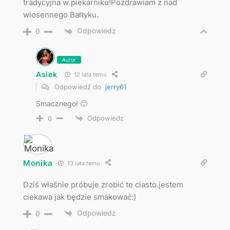
tradycyjna w piekarniku!Pozdrawiam z nad
wiosennego Bałtyku.
Odpowiedz
0
Autor
Asiek
12 lata temu
Odpowiedź do
jerry61
Smacznego! 🙂
Odpowiedz
0
Monika
13 lata temu
Dziś właśnie próbuje zrobić te ciasto.jestem
ciekawa jak będzie smakować:)
Odpowiedz
0