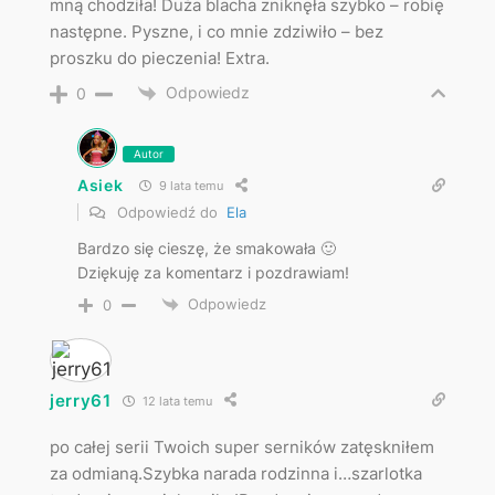
mną chodziła! Duża blacha zniknęła szybko – robię
następne. Pyszne, i co mnie zdziwiło – bez
proszku do pieczenia! Extra.
Odpowiedz
0
Autor
Asiek
9 lata temu
Odpowiedź do
Ela
Bardzo się cieszę, że smakowała 🙂
Dziękuję za komentarz i pozdrawiam!
Odpowiedz
0
jerry61
12 lata temu
po całej serii Twoich super serników zatęskniłem
za odmianą.Szybka narada rodzinna i…szarlotka