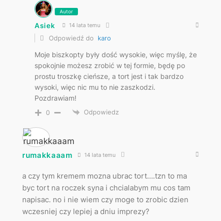
Autor
Asiek
14 lata temu
Odpowiedź do
karo
Moje biszkopty były dość wysokie, więc myślę, że
spokojnie możesz zrobić w tej formie, będę po
prostu troszkę cieńsze, a tort jest i tak bardzo
wysoki, więc nic mu to nie zaszkodzi.
Pozdrawiam!
Odpowiedz
0
rumakkaaam
14 lata temu
a czy tym kremem mozna ubrac tort….tzn to ma
byc tort na roczek syna i chcialabym mu cos tam
napisac. no i nie wiem czy moge to zrobic dzien
wczesniej czy lepiej a dniu imprezy?