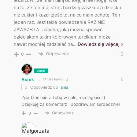
lekarzowi, że mam taką ochotę, a nie mogę. A on
na to, że ten mój stres bardziej zaszkodzi dziecku
niż cukier i kazał zjeść to, na co mam ochotę. Ten
jeden raz. Jest takie powiedzenie RAZ NIE
ZAWSZE:) A radocha, jaką można sprawić
dzieciakom takim kolorowym torcikiem może
nawet mocniej zadziałać na
…
Dowiedz się więcej »
Odpowiedz
0
Autor
Asiek
14 lata temu
Odpowiedź do
ania
Zgadzam się z Tobą w całej rozciągłości:)
Dziękuję za komentarz i pozdrawiam serdecznie!
Odpowiedz
0