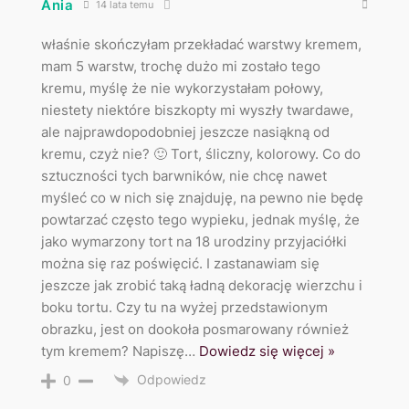
Ania
14 lata temu
właśnie skończyłam przekładać warstwy kremem,
mam 5 warstw, trochę dużo mi zostało tego
kremu, myślę że nie wykorzystałam połowy,
niestety niektóre biszkopty mi wyszły twardawe,
ale najprawdopodobniej jeszcze nasiąkną od
kremu, czyż nie? 🙂 Tort, śliczny, kolorowy. Co do
sztuczności tych barwników, nie chcę nawet
myśleć co w nich się znajduję, na pewno nie będę
powtarzać często tego wypieku, jednak myślę, że
jako wymarzony tort na 18 urodziny przyjaciółki
można się raz poświęcić. I zastanawiam się
jeszcze jak zrobić taką ładną dekorację wierzchu i
boku tortu. Czy tu na wyżej przedstawionym
obrazku, jest on dookoła posmarowany również
tym kremem? Napiszę
…
Dowiedz się więcej »
Odpowiedz
0