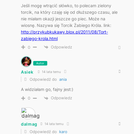
Jeśli mogę wtrącić słówko, to polecam zielony
torcik, na który czaję się od dłuższego czasu, ale
nie miałam okazji jeszcze go piec. Może na
wiosnę. Nazywa się Torcik Żabiego Króla. link:
http://przykubkukawy.blox.pl/2011/08/Tort-
zabiego-krola.html
Odpowiedz
0
Autor
Asiek
14 lata temu
Odpowiedź do
ania
A widziałam go, fajny jest:)
Odpowiedz
0
dalmag
14 lata temu
Odpowiedź do
karo