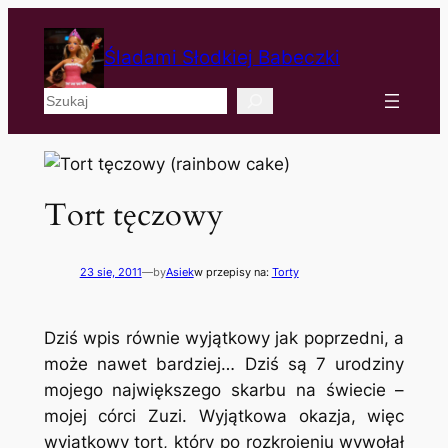
Śladami Słodkiej Babeczki
Szukaj
Tort tęczowy
23 sie, 2011
—
by
Asiek
w przepisy na:
Torty
Dziś wpis równie wyjątkowy jak poprzedni, a
może nawet bardziej… Dziś są 7 urodziny
mojego największego skarbu na świecie –
mojej córci Zuzi. Wyjątkowa okazja, więc
wyjątkowy tort, który po rozkrojeniu wywołał