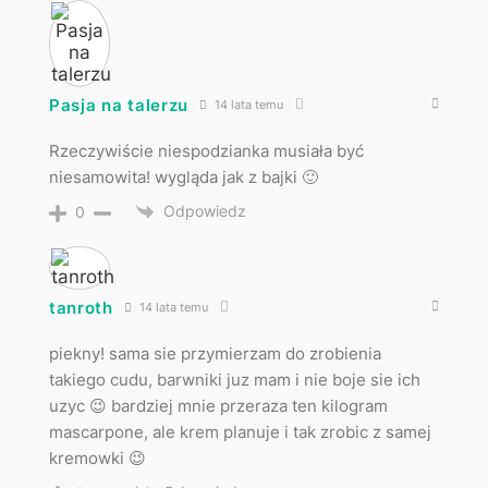
Pasja na talerzu
14 lata temu
Rzeczywiście niespodzianka musiała być
niesamowita! wygląda jak z bajki 🙂
Odpowiedz
0
tanroth
14 lata temu
piekny! sama sie przymierzam do zrobienia
takiego cudu, barwniki juz mam i nie boje sie ich
uzyc 😉 bardziej mnie przeraza ten kilogram
mascarpone, ale krem planuje i tak zrobic z samej
kremowki 😉