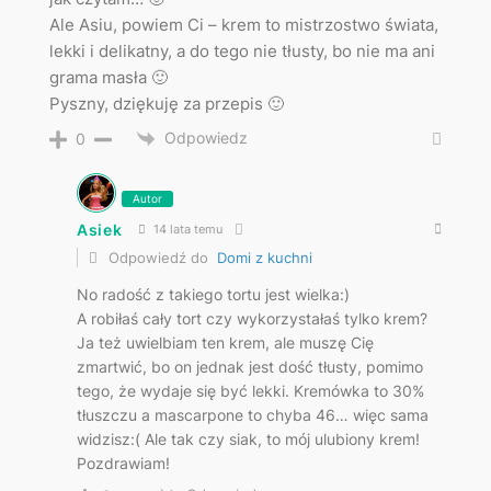
Ale Asiu, powiem Ci – krem to mistrzostwo świata,
lekki i delikatny, a do tego nie tłusty, bo nie ma ani
grama masła 🙂
Pyszny, dziękuję za przepis 🙂
Odpowiedz
0
Autor
Asiek
14 lata temu
Odpowiedź do
Domi z kuchni
No radość z takiego tortu jest wielka:)
A robiłaś cały tort czy wykorzystałaś tylko krem?
Ja też uwielbiam ten krem, ale muszę Cię
zmartwić, bo on jednak jest dość tłusty, pomimo
tego, że wydaje się być lekki. Kremówka to 30%
tłuszczu a mascarpone to chyba 46… więc sama
widzisz:( Ale tak czy siak, to mój ulubiony krem!
Pozdrawiam!