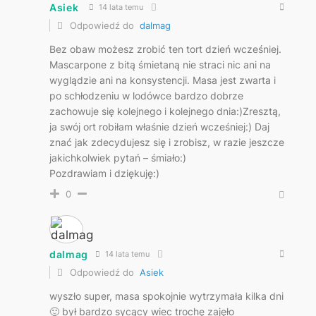
Asiek
14 lata temu
Odpowiedź do
dalmag
Bez obaw możesz zrobić ten tort dzień wcześniej.
Mascarpone z bitą śmietaną nie straci nic ani na
wyglądzie ani na konsystencji. Masa jest zwarta i
po schłodzeniu w lodówce bardzo dobrze
zachowuje się kolejnego i kolejnego dnia:)Zresztą,
ja swój ort robiłam właśnie dzień wcześniej:) Daj
znać jak zdecydujesz się i zrobisz, w razie jeszcze
jakichkolwiek pytań – śmiało:)
Pozdrawiam i dziękuję:)
0
dalmag
14 lata temu
Odpowiedź do
Asiek
wyszło super, masa spokojnie wytrzymała kilka dni
🙂 był bardzo sycący wiec trochę zajęło