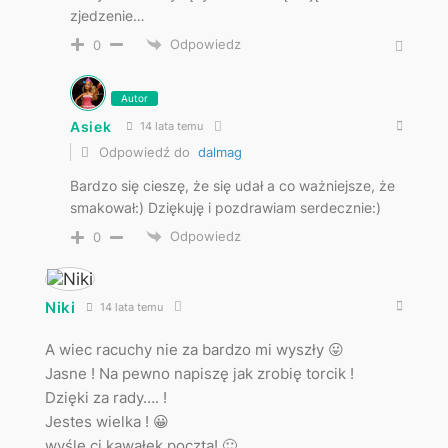
zjedzenie…
Odpowiedz
0
Autor
Asiek
14 lata temu
Odpowiedź do
dalmag
Bardzo się cieszę, że się udał a co ważniejsze, że
smakował:) Dziękuję i pozdrawiam serdecznie:)
Odpowiedz
0
Niki
14 lata temu
A wiec racuchy nie za bardzo mi wyszły 😛
Jasne ! Na pewno napiszę jak zrobię torcik !
Dzięki za rady…. !
Jestes wielka ! 😀
wyśle ci kawałek pocztą! 🙂