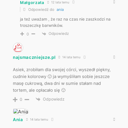
Małgorzata
12 lata temu
Odpowiedź do
ania
ja też uważam , że raz na czas nie zaszkodzi na
troszeczkę barwników.
Odpowiedz
0
najsmaczniejsze.pl
14 lata temu
Asiek, zrobiłam dla swojej córci, wyszedł piękny,
cudnie kolorowy 🙂 ja wymyśliłam sobie jeszcze
masę cukrową, dwa dni w sumie stałam nad
tortem, ale opłacało się 🙂
Odpowiedz
0
Ania
14 lata temu