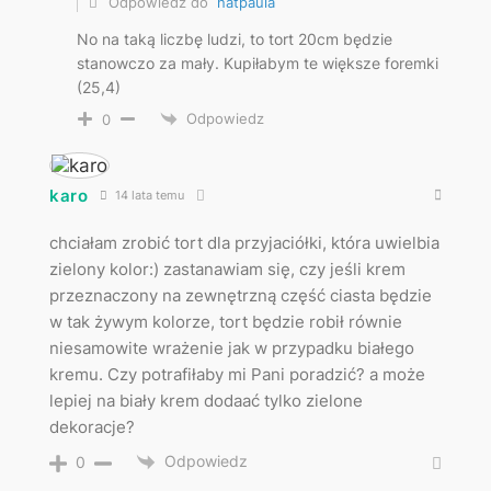
Odpowiedź do
natpaula
No na taką liczbę ludzi, to tort 20cm będzie
stanowczo za mały. Kupiłabym te większe foremki
(25,4)
Odpowiedz
0
karo
14 lata temu
chciałam zrobić tort dla przyjaciółki, która uwielbia
zielony kolor:) zastanawiam się, czy jeśli krem
przeznaczony na zewnętrzną część ciasta będzie
w tak żywym kolorze, tort będzie robił równie
niesamowite wrażenie jak w przypadku białego
kremu. Czy potrafiłaby mi Pani poradzić? a może
lepiej na biały krem dodaać tylko zielone
dekoracje?
Odpowiedz
0