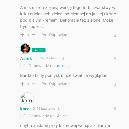
A może zrób zieloną wersję tego tortu…warstwy w
kilku odcieniach zieleni od ciemnej do jasnej ukryte
pod białym kremem. Dekoracje też zielone. Może
być super 🙂
Odpowiedz
0
Autor
Asiek
14 lata temu
Odpowiedź do
dalmag
Bardzo fajny pomysł, może świetnie wyglądać!
Odpowiedz
0
karo
14 lata temu
Odpowiedź do
Asiek
chyba zostanę przy kolorowej wersji z zielonym