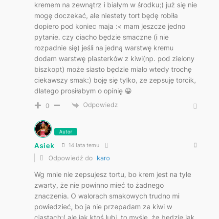
kremem na zewnątrz i białym w środku;) już się nie
mogę doczekać, ale niestety tort będę robiła
dopiero pod koniec maja :< mam jeszcze jedno
pytanie. czy ciacho będzie smaczne (i nie
rozpadnie się) jeśli na jedną warstwę kremu
dodam warstwę plasterków z kiwi(np. pod zielony
biszkopt) może siasto będzie miało wtedy trochę
ciekawszy smak:) boję się tylko, ze zepsuję torcik,
dlatego prosiłabym o opinię 😀
Odpowiedz
0
Autor
Asiek
14 lata temu
Odpowiedź do
karo
Wg mnie nie zepsujesz tortu, bo krem jest na tyle
zwarty, że nie powinno mieć to żadnego
znaczenia. O walorach smakowych trudno mi
powiedzieć, bo ja nie przepadam za kiwi w
ciastach:( ale jak ktoś lubi, to myślę, że będzie jak