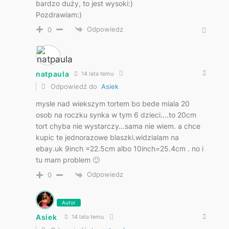
bardzo duży, to jest wysoki:)
Pozdrawiam:)
Odpowiedz
0
natpaula
14 lata temu
Odpowiedź do
Asiek
mysle nad wiekszym tortem bo bede miala 20
osob na roczku synka w tym 6 dzieci….to 20cm
tort chyba nie wystarczy…sama nie wiem. a chce
kupic te jednorazowe blaszki.widzialam na
ebay.uk 9inch =22.5cm albo 10inch=25.4cm . no i
tu mam problem 🙂
Odpowiedz
0
Autor
Asiek
14 lata temu