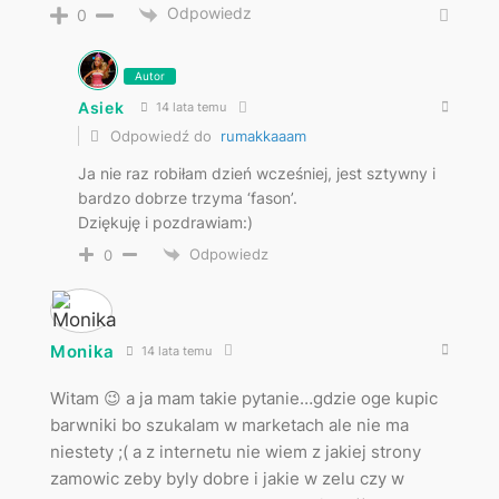
Odpowiedz
0
Autor
Asiek
14 lata temu
Odpowiedź do
rumakkaaam
Ja nie raz robiłam dzień wcześniej, jest sztywny i
bardzo dobrze trzyma ‘fason’.
Dziękuję i pozdrawiam:)
Odpowiedz
0
Monika
14 lata temu
Witam 😉 a ja mam takie pytanie…gdzie oge kupic
barwniki bo szukalam w marketach ale nie ma
niestety ;( a z internetu nie wiem z jakiej strony
zamowic zeby byly dobre i jakie w zelu czy w