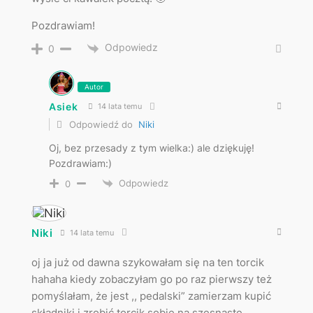
Pozdrawiam!
Odpowiedz
0
Autor
Asiek
14 lata temu
Odpowiedź do
Niki
Oj, bez przesady z tym wielka:) ale dziękuję!
Pozdrawiam:)
Odpowiedz
0
Niki
14 lata temu
oj ja już od dawna szykowałam się na ten torcik
hahaha kiedy zobaczyłam go po raz pierwszy też
pomyślałam, że jest ,, pedalski” zamierzam kupić
składniki i zrobić torcik sobie na szesnaste