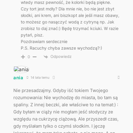
wtedy masz pewność, że kolorki będą piękne.
Czy tort jest mdły? Dla mnie nie, bo nie jest zbyt
słodki, ani krem, ani biszkopt ale jeśli masz obawy,
to możesz go nasączyć wodą z cytryną np. Jak
zrobisz to daj znać:) Będę trzymać kciuki. W razie
pytań, pisz.
Pozdrawiam serdecznie
P.S. Racuchy chyba zawsze wychodzą?:)
Odpowiedz
0
ania
14 lata temu
Nie przesadzajmy. Gdyby iść tokiem Twojego
rozumowania: Nie wychodzę do miasta, bo tam są
spaliny. Z innej beczki, ale właściwe to na temat:) :
Gdy byłam w ciąży nie mogłam jeść słodyczy ze
względu na cukrzycę ciążową. Ale przyszedł czas,
gdy myślałam tylko o czymś słodkim. I jęczę