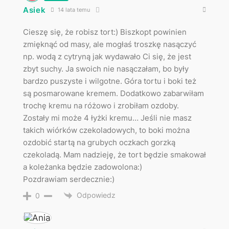
Asiek
14 lata temu
Cieszę się, że robisz tort:) Biszkopt powinien
zmięknąć od masy, ale mogłaś troszkę nasączyć
np. wodą z cytryną jak wydawało Ci się, że jest
zbyt suchy. Ja swoich nie nasączałam, bo były
bardzo puszyste i wilgotne. Góra tortu i boki też
są posmarowane kremem. Dodatkowo zabarwiłam
trochę kremu na różowo i zrobiłam ozdoby.
Zostały mi może 4 łyżki kremu… Jeśli nie masz
takich wiórków czekoladowych, to boki można
ozdobić startą na grubych oczkach gorzką
czekoladą. Mam nadzieję, że tort będzie smakował
a koleżanka będzie zadowolona:)
Pozdrawiam serdecznie:)
Odpowiedz
0