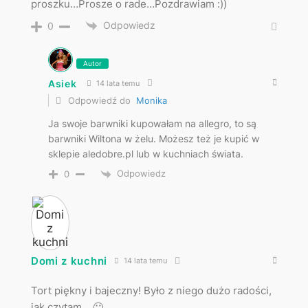
proszku…Prosze o rade…Pozdrawiam :))
Odpowiedz
0
Autor
Asiek
14 lata temu
Odpowiedź do
Monika
Ja swoje barwniki kupowałam na allegro, to są
barwniki Wiltona w żelu. Możesz też je kupić w
sklepie aledobre.pl lub w kuchniach świata.
Odpowiedz
0
Domi z kuchni
14 lata temu
Tort piękny i bajeczny! Było z niego dużo radości,
jak czytam… 🙂