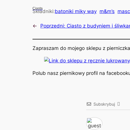
Ciasta
Składniki:
batoniki miky way
m&m’s
masc
←
Poprzedni:
Ciasto z budyniem i śliwka
Zapraszam do mojego sklepu z pierniczka
Polub nasz piernikowy profil na facebook
Subskrybuj