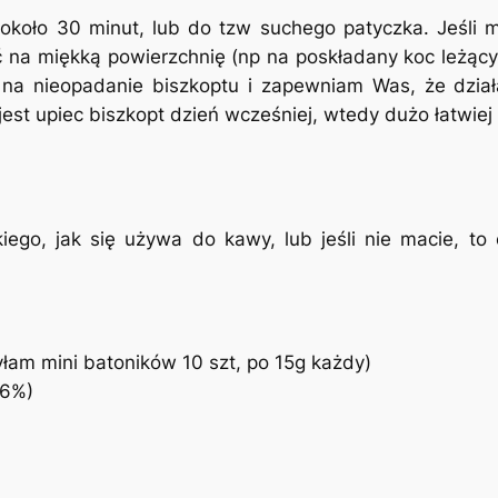
około 30 minut, lub do tzw suchego patyczka. Jeśli
ić na miękką powierzchnię (np na poskładany koc leżąc
ób na nieopadanie biszkoptu i zapewniam Was, że dzi
j jest upiec biszkopt dzień wcześniej, wtedy dużo łatwie
iego, jak się używa do kawy, lub jeśli nie macie, to 
łam mini batoników 10 szt, po 15g każdy)
36%)