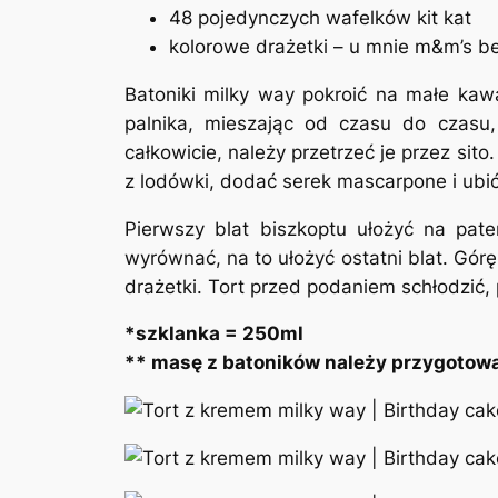
48 pojedynczych wafelków kit kat
kolorowe drażetki
–
u mnie m&m’s bez
Batoniki milky way pokroić na małe kaw
palnika, mieszając od czasu do czasu,
całkowicie, należy przetrzeć je przez si
z lodówki, dodać serek mascarpone i ubi
Pierwszy blat biszkoptu ułożyć na pat
wyrównać, na to ułożyć ostatni blat. Gór
drażetki. Tort przed podaniem schłodzić
*szklanka = 250ml
** masę z batoników należy przygotow