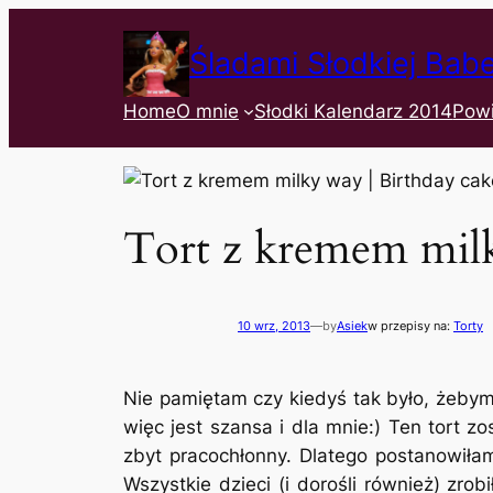
Śladami Słodkiej Bab
Home
O mnie
Słodki Kalendarz 2014
Pow
Tort z kremem mil
10 wrz, 2013
—
by
Asiek
w przepisy na:
Torty
Nie pamiętam czy kiedyś tak było, żebym 
więc jest szansa i dla mnie:) Ten tort zo
zbyt pracochłonny. Dlatego postanowiłam
Wszystkie dzieci (i dorośli również) zr