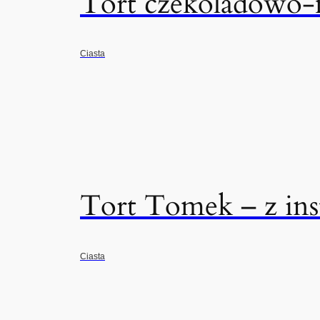
Tort czekoladowo-
Ciasta
Tort Tomek – z ins
Ciasta