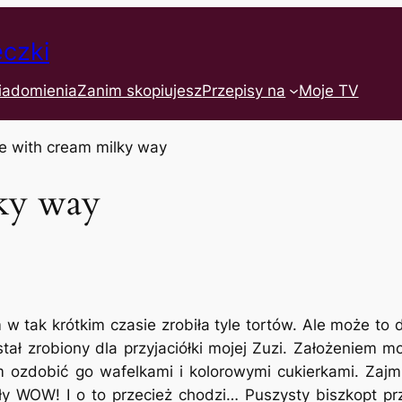
eczki
iadomienia
Zanim skopiujesz
Przepisy na
Moje TV
ky way
w tak krótkim czasie zrobiła tyle tortów. Ale może to 
stał zrobiony dla przyjaciółki mojej Zuzi. Założeniem 
 ozdobić go wafelkami i kolorowymi cukierkami. Zajmuj
obiły WOW! I o to przecież chodzi… Puszysty biszkopt 