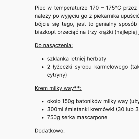
Piec w temperaturze 170 – 175°C przez 
należy po wyjęciu go z piekarnika upuśc
bójcie się tego, jest to genialny spos
biszkopt przeciąć na trzy krążki (najlepie
Do nasączenia:
szklanka letniej herbaty
2 łyżeczki syropu karmelowego (tak
cytryny)
Krem milky way
**
:
około 150g batoników milky way (uży
300ml śmietanki kremówki (30 lub 
750g serka mascarpone
Dodatkowo: