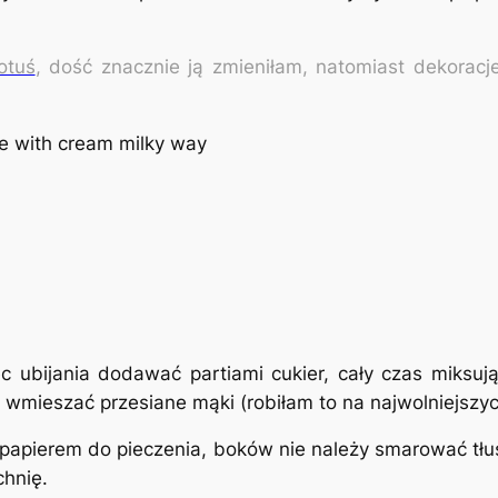
otuś
, dość znacznie ją zmieniłam, natomiast dekorac
ec ubijania dodawać partiami cukier, cały czas miksu
 wmieszać przesiane mąki (robiłam to na najwolniejszy
papierem do pieczenia, boków nie należy smarować tłu
hnię.