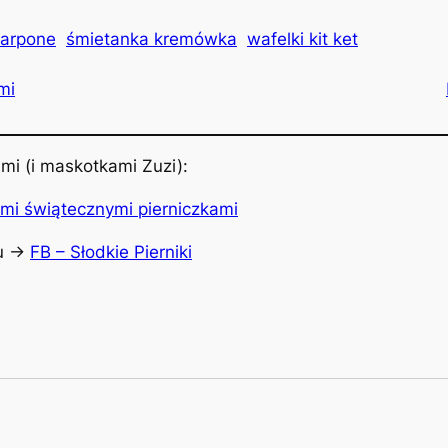
arpone
śmietanka kremówka
wafelki kit ket
mi
mi (i maskotkami Zuzi):
u ->
FB – Słodkie Pierniki