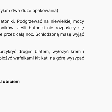
użyłam dwa duże opakowania)
atoniki. Podgrzewać na niewielkiej mocy
ków. Jeśli batoniki nie rozpuściły się
wce przez całą noc. Schłodzoną masę wyjąć
przykryć drugim blatem, wyłożyć krem i
błożyć wafelkami kit kat, na górę wysypać
d ubiciem