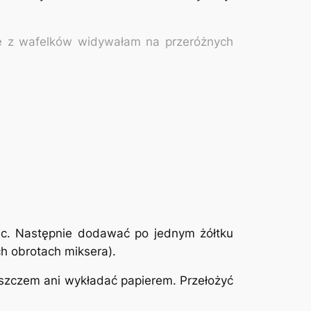
je z wafelków widywałam na przeróżnych
jąc. Następnie dodawać po jednym żółtku
ch obrotach miksera).
szczem ani wykładać papierem. Przełożyć