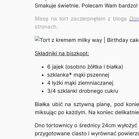
Smakuje świetnie. Polecam Wam bardzo!
Masę na tort zaczerpnęłam z bloga
Dor
stronach.
Składniki na biszkopt:
6 jajek (osobno żółtka i białka)
szklanka
*
mąki pszennej
4 łyżki mąki ziemniaczanej
3/4 szklanki drobnego cukru
Białka ubić na sztywną pianę, pod koni
miksując po każdym. Na koniec delikatnie
Dno tortownicy o średnicy 24cm wyłożyć 
przygotowane ciasto i wyrównać powierzc