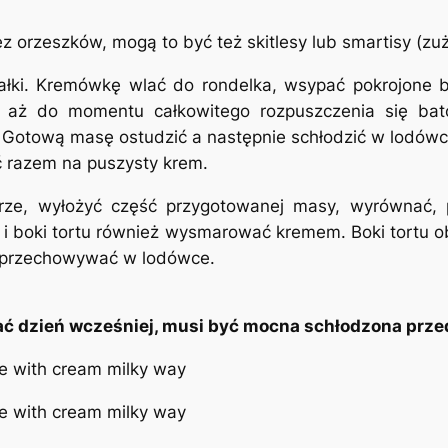
 orzeszków, mogą to być też skitlesy lub smartisy (z
ałki. Kremówkę wlać do rondelka, wsypać pokrojone b
 aż do momentu całkowitego rozpuszczenia się batoni
to. Gotową masę ostudzić a następnie schłodzić w lodó
ć razem na puszysty krem.
erze, wyłożyć część przygotowanej masy, wyrównać, 
ę i boki tortu również wysmarować kremem. Boki tortu o
, przechowywać w lodówce.
ać dzień wcześniej, musi być mocna schłodzona prze