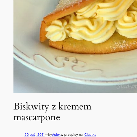
Biskwity z kremem
mascarpone
20 paź, 2011
—
by
Asiek
w przepisy na:
Ciastka