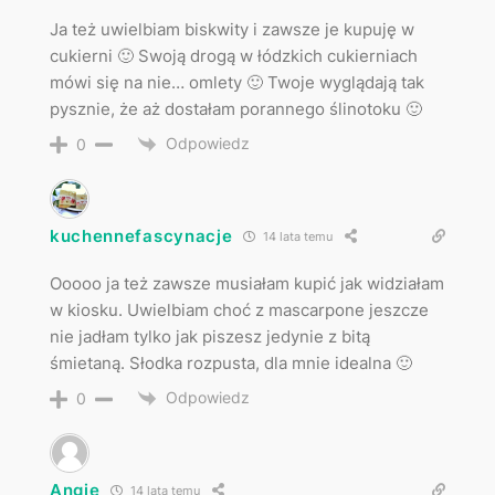
Ja też uwielbiam biskwity i zawsze je kupuję w
cukierni 🙂 Swoją drogą w łódzkich cukierniach
mówi się na nie… omlety 🙂 Twoje wyglądają tak
pysznie, że aż dostałam porannego ślinotoku 🙂
Odpowiedz
0
kuchennefascynacje
14 lata temu
Ooooo ja też zawsze musiałam kupić jak widziałam
w kiosku. Uwielbiam choć z mascarpone jeszcze
nie jadłam tylko jak piszesz jedynie z bitą
śmietaną. Słodka rozpusta, dla mnie idealna 🙂
Odpowiedz
0
Angie
14 lata temu