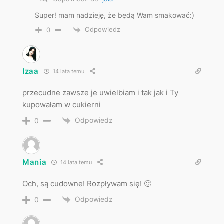
Super! mam nadzieję, że będą Wam smakować:)
Odpowiedz
0
Izaa
14 lata temu
przecudne zawsze je uwielbiam i tak jak i Ty
kupowałam w cukierni
Odpowiedz
0
Mania
14 lata temu
Och, są cudowne! Rozpływam się! 🙂
Odpowiedz
0