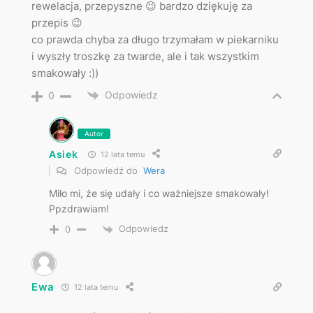
rewelacja, przepyszne 😉 bardzo dziękuję za
przepis 😉
co prawda chyba za długo trzymałam w piekarniku
i wyszły troszkę za twarde, ale i tak wszystkim
smakowały :))
Odpowiedz
0
Autor
Asiek
12 lata temu
Odpowiedź do
Wera
Miło mi, że się udały i co ważniejsze smakowały!
Ppzdrawiam!
Odpowiedz
0
Ewa
12 lata temu