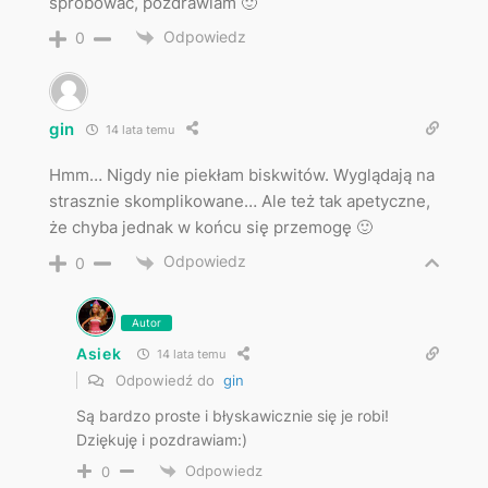
spróbować, pozdrawiam 🙂
Odpowiedz
0
gin
14 lata temu
Hmm… Nigdy nie piekłam biskwitów. Wyglądają na
strasznie skomplikowane… Ale też tak apetyczne,
że chyba jednak w końcu się przemogę 🙂
Odpowiedz
0
Autor
Asiek
14 lata temu
Odpowiedź do
gin
Są bardzo proste i błyskawicznie się je robi!
Dziękuję i pozdrawiam:)
Odpowiedz
0