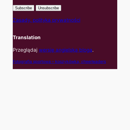
Zasady, polityka prywatności
Translation
Przeglądaj
wersję angielską bloga
.
Fotografia sportowa – koszyk
ówka, cheerleaders