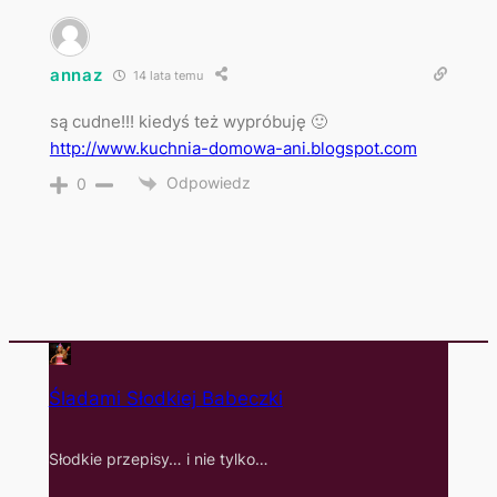
annaz
14 lata temu
są cudne!!! kiedyś też wypróbuję 🙂
http://www.kuchnia-domowa-ani.blogspot.com
Odpowiedz
0
Śladami Słodkiej Babeczki
Słodkie przepisy… i nie tylko…