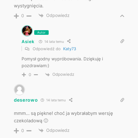
wystygnięcia.
Odpowiedz
0
Autor
Asiek
14 lata temu
Odpowiedź do
Katy73
Pomysł godny wypróbowania. Dziękuję i
pozdrawiam:)
Odpowiedz
0
deserowo
14 lata temu
mmm… są piękne! choć ja wybrałabym wersję
czekoladową 🙂
Odpowiedz
0