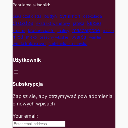
Popularne składniki:
cynamon
budyń
biała czekolada
czekolada
drożdże
kakao
jabłka
ekstrakt waniliowy
mascarpone
kruche ciasto
kruche
maliny
masło
twaróg
miód
mleko
orzechy włoskie
wanilia
wiórki kokosowe
śmietanka kremówka
Użytkownik
Subskrypcja
Zapisz się, aby otrzymywać powiadomienia
o nowych wpisach
Your email: