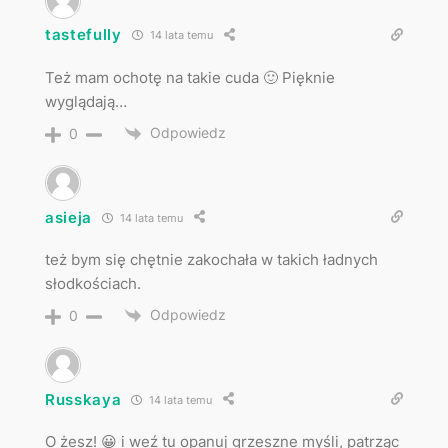
tastefully
14 lata temu
Też mam ochotę na takie cuda 🙂 Pięknie
wyglądają…
Odpowiedz
0
asieja
14 lata temu
też bym się chętnie zakochała w takich ładnych
słodkościach.
Odpowiedz
0
Russkaya
14 lata temu
O żesz! 😀 i weź tu opanuj grzeszne myśli, patrząc