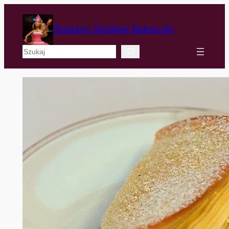
Śladami Słodkiej Babeczki
Szukaj