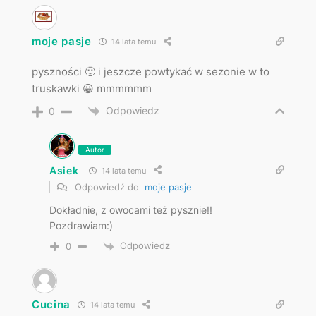
moje pasje
14 lata temu
pyszności 🙂 i jeszcze powtykać w sezonie w to
truskawki 😀 mmmmmm
Odpowiedz
0
Autor
Asiek
14 lata temu
Odpowiedź do
moje pasje
Dokładnie, z owocami też pysznie!!
Pozdrawiam:)
Odpowiedz
0
Cucina
14 lata temu