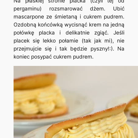
Na płaskiej stronie placka (czyli tej od
pergaminu) rozsmarować dżem. Ubić
mascarpone ze śmietaną i cukrem pudrem.
Ozdobną końcówką wycisnąć krem na jedną
połówkę placka i delikatnie zgiąć. Jeśli
placek się lekko połamie (tak jak mi), nie
przejmujcie się i tak będzie pyszny!:). Na
koniec posypać cukrem pudrem.