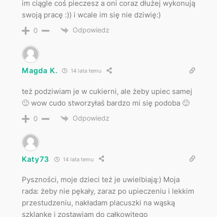
im ciągle coś pieczesz a oni coraz dłużej wykonują
swoją pracę :)) i wcale im się nie dziwię:)
Odpowiedz
0
Magda K.
14 lata temu
też podziwiam je w cukierni, ale żeby upiec samej
🙂 wow cudo stworzyłaś bardzo mi się podoba 🙂
Odpowiedz
0
Katy73
14 lata temu
Pyszności, moje dzieci też je uwielbiają:) Moja
rada: żeby nie pękały, zaraz po upieczeniu i lekkim
przestudzeniu, nakładam placuszki na wąską
szklankę i zostawiam do całkowitego