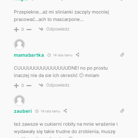
Przepiekne…aż mi slinianki zaczęly mocniej
pracować…ach to mascarpone…
Odpowiedz
0
mamabartka
14 lata temu
CUUUUUUUUUUUUUUUDNE! no po prostu
inaczej nie da sie ich okreslić 🙂 mniam
Odpowiedz
0
zauberi
14 lata temu
też zawsze w cukierni robiły na mnie wrażenie i
wydawały się takie trudne do zrobienia, muszę