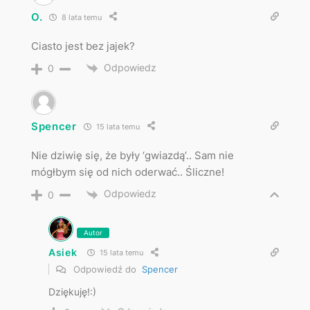
O.
8 lata temu
Ciasto jest bez jajek?
Odpowiedz
0
Spencer
15 lata temu
Nie dziwię się, że były ‘gwiazdą’.. Sam nie
mógłbym się od nich oderwać.. Śliczne!
Odpowiedz
0
Autor
Asiek
15 lata temu
Odpowiedź do
Spencer
Dziękuję!:)