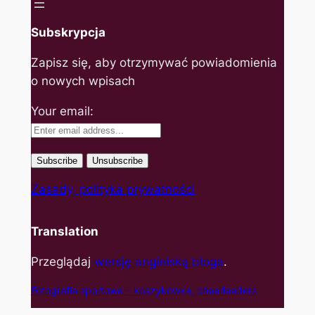
Subskrypcja
Zapisz się, aby otrzymywać powiadomienia
o nowych wpisach
Your email:
Zasady, polityka prywatności
Translation
Przeglądaj
wersję angielską bloga
.
Fotografia sportowa – koszyk
ówka, cheerleaders