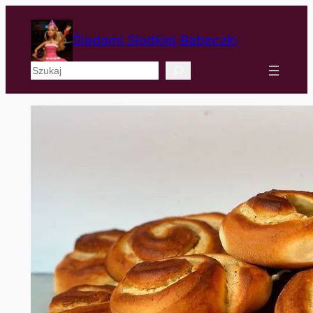
Śladami Słodkiej Babeczki
Szukaj