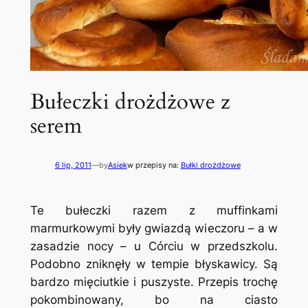
Bułeczki drożdżowe z
serem
6 lip, 2011
—
by
Asiek
w przepisy na:
Bułki drożdżowe
Te bułeczki razem z muffinkami
marmurkowymi były gwiazdą wieczoru – a w
zasadzie nocy – u Córciu w przedszkolu.
Podobno zniknęły w tempie błyskawicy. Są
bardzo mięciutkie i puszyste. Przepis trochę
pokombinowany, bo na ciasto