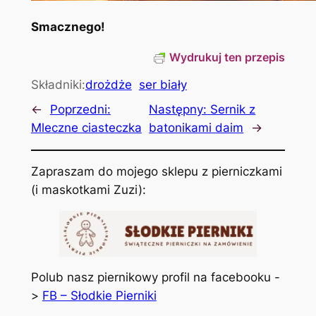
Smacznego!
Wydrukuj ten przepis
Składniki:
drożdże
ser biały
←
Poprzedni:
Następny:
Sernik z
Mleczne ciasteczka
batonikami daim
→
Zapraszam do mojego sklepu z pierniczkami
(i maskotkami Zuzi):
Polub nasz piernikowy profil na facebooku -
>
FB – Słodkie Pierniki