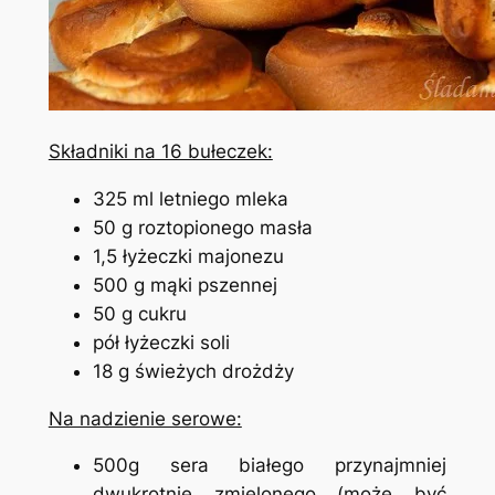
Składniki na 16 bułeczek:
325 ml letniego mleka
50 g roztopionego masła
1,5 łyżeczki majonezu
500 g mąki pszennej
50 g cukru
pół łyżeczki soli
18 g świeżych drożdży
Na nadzienie serowe:
500g sera białego przynajmniej
dwukrotnie zmielonego (może być