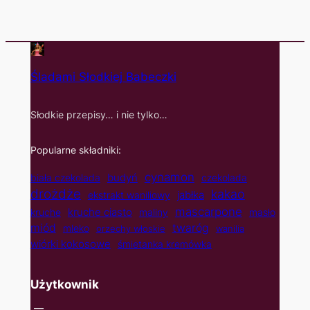
Śladami Słodkiej Babeczki
Słodkie przepisy… i nie tylko…
Popularne składniki:
cynamon
budyń
biała czekolada
czekolada
drożdże
kakao
jabłka
ekstrakt waniliowy
mascarpone
kruche ciasto
kruche
maliny
masło
twaróg
miód
mleko
orzechy włoskie
wanilia
wiórki kokosowe
śmietanka kremówka
Użytkownik