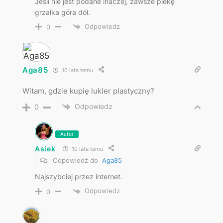
Jeśli nie jest podane inaczej, zawsze piekę
grzałka góra dół.
Odpowiedz
0
Aga85
10 lata temu
Witam, gdzie kupię lukier plastyczny?
Odpowiedz
0
Autor
Asiek
10 lata temu
Odpowiedź do
Aga85
Najszybciej przez internet.
Odpowiedz
0