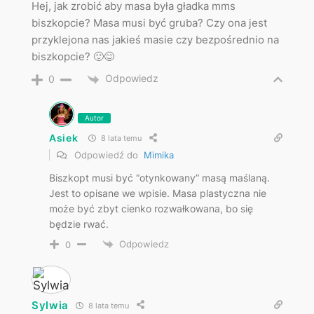
Hej, jak zrobić aby masa była gładka mms
biszkopcie? Masa musi być gruba? Czy ona jest
przyklejona nas jakieś masie czy bezpośrednio na
biszkopcie? 🙂😊
Odpowiedz
0
Autor
Asiek
8 lata temu
Odpowiedź do
Mimika
Biszkopt musi być “otynkowany” masą maślaną.
Jest to opisane we wpisie. Masa plastyczna nie
może być zbyt cienko rozwałkowana, bo się
będzie rwać.
Odpowiedz
0
Sylwia
8 lata temu