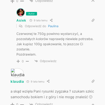
Odpowiedz
0
Autor
Asiek
9 lata temu
Odpowiedź do
Paulina
Czerwonej te 750g powinno wystarczyć, a
pozostałych kolorów naprawdę niewiele potrzeba.
Jak kupisz 100g opakowanie, to jeszcze Ci
zostanie.
Pozdrawiam.
Odpowiedz
0
klaudia
9 lata temu
a skąd wzięła Pani rysunki zygzaka ? szukam szkic
samochodu bokiem i z góry i nie mogę znaleść 🙂
Odpowiedz
0