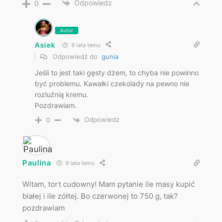
Odpowiedz
0
Autor
Asiek
9 lata temu
Odpowiedź do
gunia
Jeśli to jest taki gęsty dżem, to chyba nie powinno
być problemu. Kawałki czekolady na pewno nie
rozluźnią kremu.
Pozdrawiam.
Odpowiedz
0
Paulina
9 lata temu
Witam, tort cudowny! Mam pytanie ile masy kupić
białej i ile zółtej. Bo czerwonej to 750 g, tak?
pozdrawiam