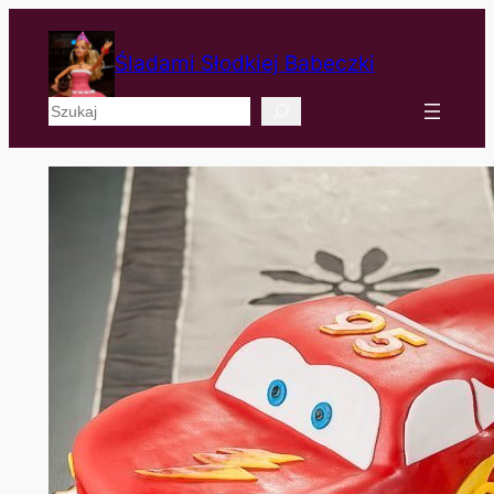
Śladami Słodkiej Babeczki
Szukaj