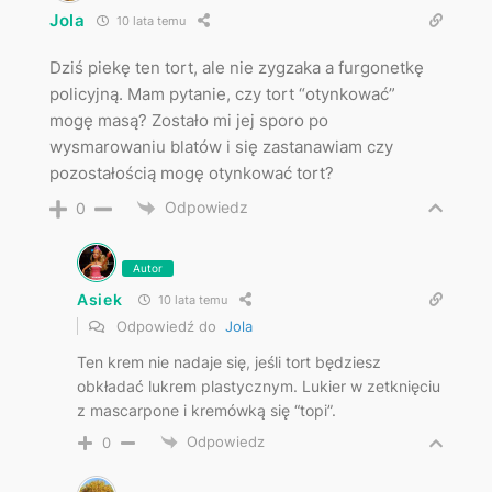
Jola
10 lata temu
Dziś piekę ten tort, ale nie zygzaka a furgonetkę
policyjną. Mam pytanie, czy tort “otynkować”
mogę masą? Zostało mi jej sporo po
wysmarowaniu blatów i się zastanawiam czy
pozostałością mogę otynkować tort?
Odpowiedz
0
Autor
Asiek
10 lata temu
Odpowiedź do
Jola
Ten krem nie nadaje się, jeśli tort będziesz
obkładać lukrem plastycznym. Lukier w zetknięciu
z mascarpone i kremówką się “topi”.
Odpowiedz
0