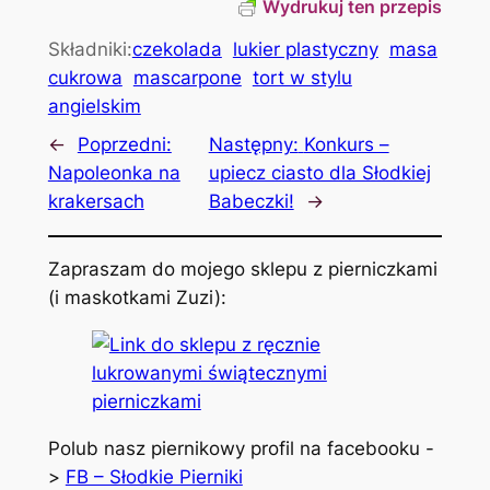
Wydrukuj ten przepis
Składniki:
czekolada
lukier plastyczny
masa
cukrowa
mascarpone
tort w stylu
angielskim
←
Poprzedni:
Następny:
Konkurs –
Napoleonka na
upiecz ciasto dla Słodkiej
krakersach
Babeczki!
→
Zapraszam do mojego sklepu z pierniczkami
(i maskotkami Zuzi):
Polub nasz piernikowy profil na facebooku -
>
FB – Słodkie Pierniki