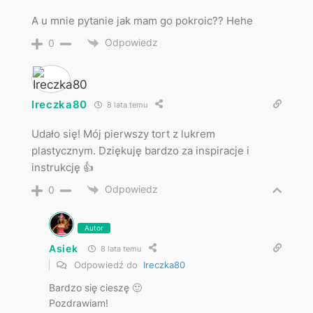
A u mnie pytanie jak mam go pokroic?? Hehe
Odpowiedz
0
Ireczka80
8 lata temu
Udało się! Mój pierwszy tort z lukrem
plastycznym. Dziękuję bardzo za inspiracje i
instrukcję 👍
Odpowiedz
0
Autor
Asiek
8 lata temu
Odpowiedź do
Ireczka80
Bardzo się cieszę 🙂
Pozdrawiam!