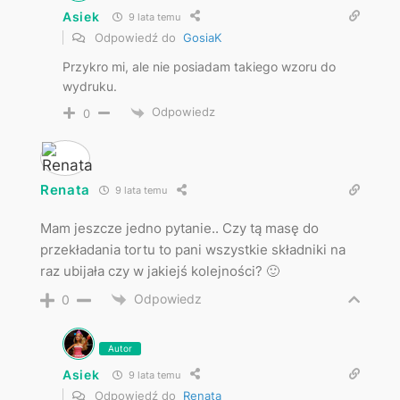
Asiek
9 lata temu
Odpowiedź do
GosiaK
Przykro mi, ale nie posiadam takiego wzoru do
wydruku.
Odpowiedz
0
Renata
9 lata temu
Mam jeszcze jedno pytanie.. Czy tą masę do
przekładania tortu to pani wszystkie składniki na
raz ubijała czy w jakiejś kolejności? 🙂
Odpowiedz
0
Autor
Asiek
9 lata temu
Odpowiedź do
Renata