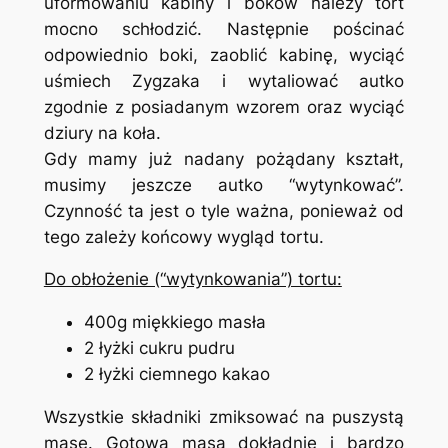
uformowaniu kabiny i boków należy tort
mocno schłodzić. Następnie pościnać
odpowiednio boki, zaoblić kabinę, wyciąć
uśmiech Zygzaka i wytaliować autko
zgodnie z posiadanym wzorem oraz wyciąć
dziury na koła.
Gdy mamy już nadany pożądany kształt,
musimy jeszcze autko “wytynkować”.
Czynność ta jest o tyle ważna, ponieważ od
tego zależy końcowy wygląd tortu.
Do obłożenie (“wytynkowania”) tortu:
400g miękkiego masła
2 łyżki cukru pudru
2 łyżki ciemnego kakao
Wszystkie składniki zmiksować na puszystą
masę. Gotową masą dokładnie i bardzo