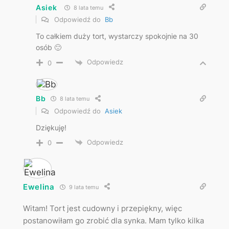
Asiek
8 lata temu
Odpowiedź do
Bb
To całkiem duży tort, wystarczy spokojnie na 30
osób 🙂
Odpowiedz
0
Bb
8 lata temu
Odpowiedź do
Asiek
Dziękuję!
Odpowiedz
0
Ewelina
9 lata temu
Witam! Tort jest cudowny i przepiękny, więc
postanowiłam go zrobić dla synka. Mam tylko kilka