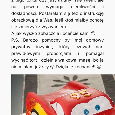
z tego tortu! Czy jest trudny? Nie wiem, ale
na pewno wymaga cierpliwości i
dokładności. Postarałam się też o instrukcję
obrazkową dla Was, jeśli ktoś miałby ochotę
się zmierzyć z wyzwaniem.
A jak wyszło zobaczcie i oceńcie sami 🙂
P.S. Bardzo pomocny był mój domowy
prywatny inżynier, który czuwał nad
prawidłowymi proporcjami i pomagał
wycinać tort i dzielnie wałkował masę, bo ja
nie miałam już siły 🙂 Dziękuję kochanie!! 🙂