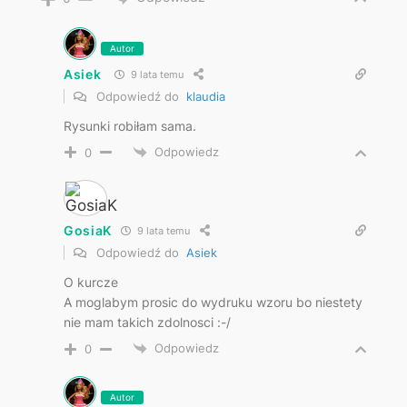
Autor
Asiek
9 lata temu
Odpowiedź do
klaudia
Rysunki robiłam sama.
Odpowiedz
0
GosiaK
9 lata temu
Odpowiedź do
Asiek
O kurcze
A moglabym prosic do wydruku wzoru bo niestety
nie mam takich zdolnosci :-/
Odpowiedz
0
Autor