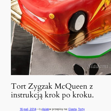
Tort Zygzak McQueen z
instrukcją krok po kroku.
16 paź, 2014
—
by
Asiek
w przepisy na:
Ciasta
, 
Torty