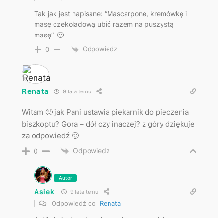
Tak jak jest napisane: “Mascarpone, kremówkę i
masę czekoladową ubić razem na puszystą
masę”. 🙂
Odpowiedz
0
Renata
9 lata temu
Witam 🙂 jak Pani ustawia piekarnik do pieczenia
biszkoptu? Gora – dół czy inaczej? z góry dziękuje
za odpowiedź 🙂
Odpowiedz
0
Autor
Asiek
9 lata temu
Odpowiedź do
Renata