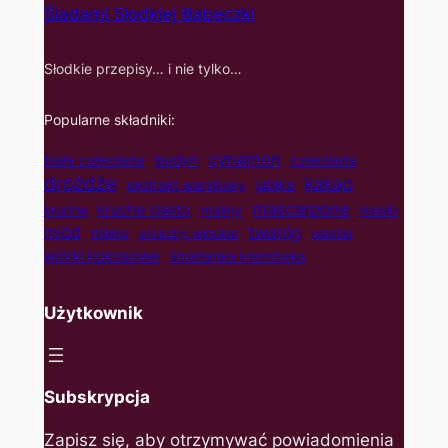
Śladami Słodkiej Babeczki
Słodkie przepisy… i nie tylko…
Popularne składniki:
cynamon
budyń
biała czekolada
czekolada
drożdże
kakao
jabłka
ekstrakt waniliowy
mascarpone
kruche ciasto
kruche
maliny
masło
twaróg
miód
mleko
orzechy włoskie
wanilia
wiórki kokosowe
śmietanka kremówka
Użytkownik
Subskrypcja
Zapisz się, aby otrzymywać powiadomienia