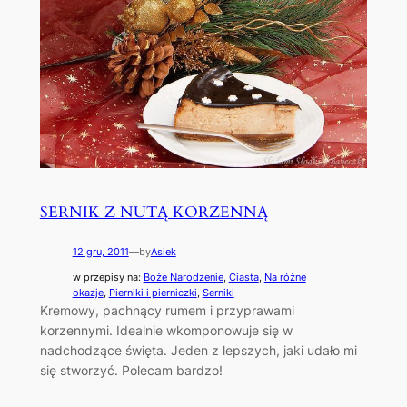
SERNIK Z NUTĄ KORZENNĄ
12 gru, 2011
—
by
Asiek
w przepisy na:
Boże Narodzenie
, 
Ciasta
, 
Na różne
okazje
, 
Pierniki i pierniczki
, 
Serniki
Kremowy, pachnący rumem i przyprawami
korzennymi. Idealnie wkomponowuje się w
nadchodzące święta. Jeden z lepszych, jaki udało mi
się stworzyć. Polecam bardzo!