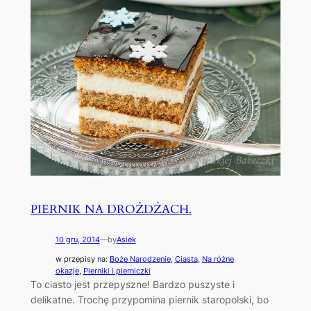
PIERNIK NA DROŻDŻACH.
10 gru, 2014
—
by
Asiek
w przepisy na:
Boże Narodzenie
, 
Ciasta
, 
Na różne
okazje
, 
Pierniki i pierniczki
To ciasto jest przepyszne! Bardzo puszyste i
delikatne. Trochę przypomina piernik staropolski, bo