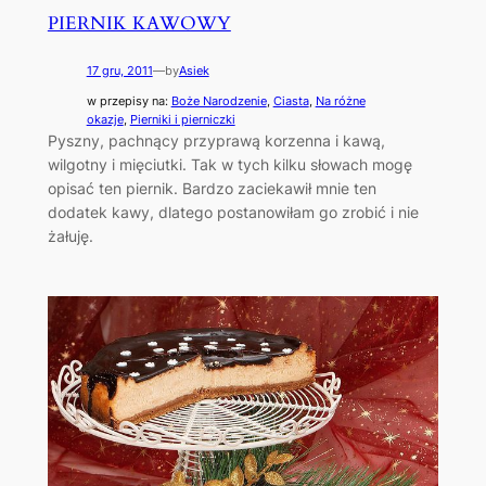
PIERNIK KAWOWY
17 gru, 2011
—
by
Asiek
w przepisy na:
Boże Narodzenie
, 
Ciasta
, 
Na różne
okazje
, 
Pierniki i pierniczki
Pyszny, pachnący przyprawą korzenna i kawą,
wilgotny i mięciutki. Tak w tych kilku słowach mogę
opisać ten piernik. Bardzo zaciekawił mnie ten
dodatek kawy, dlatego postanowiłam go zrobić i nie
żałuję.