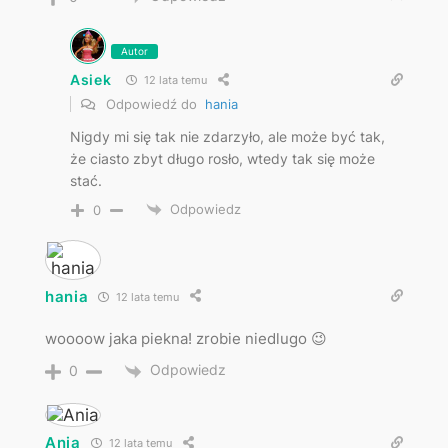
Autor
Asiek
12 lata temu
Odpowiedź do
hania
Nigdy mi się tak nie zdarzyło, ale może być tak,
że ciasto zbyt długo rosło, wtedy tak się może
stać.
Odpowiedz
0
hania
12 lata temu
woooow jaka piekna! zrobie niedlugo 😉
Odpowiedz
0
Ania
12 lata temu