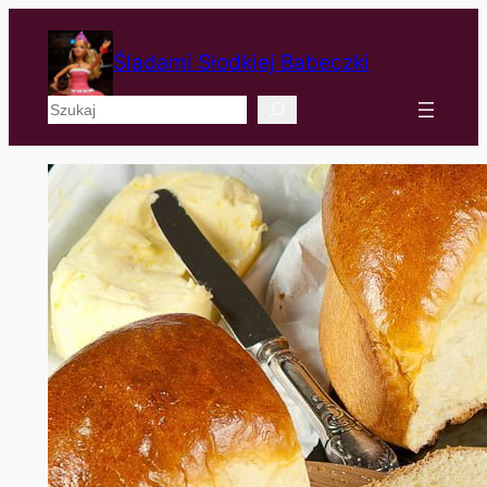
Śladami Słodkiej Babeczki
Szukaj