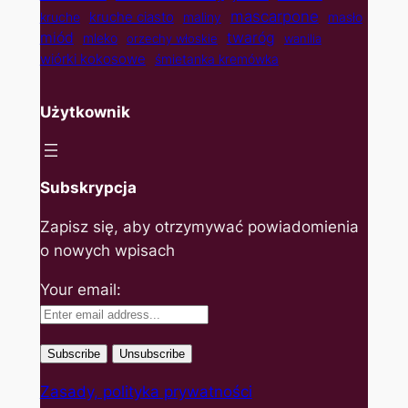
mascarpone
kruche ciasto
kruche
maliny
masło
twaróg
miód
mleko
orzechy włoskie
wanilia
wiórki kokosowe
śmietanka kremówka
Użytkownik
Subskrypcja
Zapisz się, aby otrzymywać powiadomienia
o nowych wpisach
Your email:
Zasady, polityka prywatności