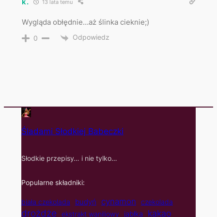
k.
13 lata temu
Wygląda obłędnie…aż ślinka cieknie;)
Odpowiedz
0
Śladami Słodkiej Babeczki
Słodkie przepisy… i nie tylko…
Popularne składniki:
cynamon
budyń
biała czekolada
czekolada
drożdże
kakao
jabłka
ekstrakt waniliowy