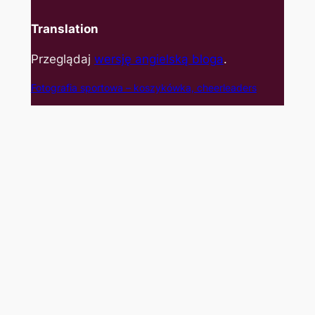
Translation
Przeglądaj
wersję angielską bloga
.
Fotografia sportowa – koszyk
ówka, cheerleaders