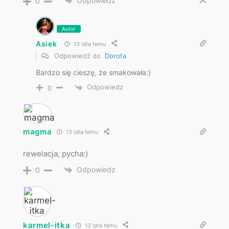
Odpowiedz
0
Autor
Asiek
13 lata temu
Odpowiedź do
Dorota
Bardzo się cieszę, że smakowała:)
Odpowiedz
0
magma
13 lata temu
rewelacja, pycha:)
Odpowiedz
0
karmel-itka
13 lata temu