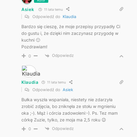
Autor
Asiek
11 lata temu
Odpowiedź do
Klaudia
Bardzo się cieszę, że moje przepisy przypadły Ci
do gustu i, że dzięki nim zaczynasz przygodę w
kuchni 🙂
Pozdrawiam!
Odpowiedz
0
Klaudia
11 lata temu
Odpowiedź do
Asiek
Bułka wyszła wspaniała, niestety nie zdarzyła
zrobić zdjęcia, bo zniknęła ze stołu w mgnieniu
oka ;-). Mąż i córcia zadowoleni:-). Ps. Tez mam
córkę Zuzie, tylko, ze moja ma 2,5 roku 😉
Odpowiedz
0