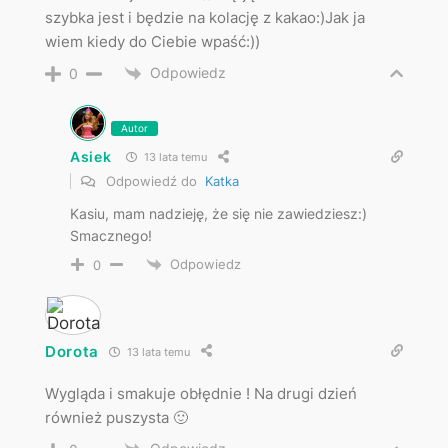
szybka jest i będzie na kolację z kakao:)Jak ja
wiem kiedy do Ciebie wpaść:))
Odpowiedz
0
Autor
Asiek
13 lata temu
Odpowiedź do
Katka
Kasiu, mam nadzieję, że się nie zawiedziesz:)
Smacznego!
Odpowiedz
0
Dorota
13 lata temu
Wygląda i smakuje obłędnie ! Na drugi dzień
również puszysta 🙂