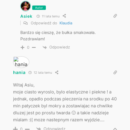
Autor
Asiek
11 lata temu
Odpowiedź do
Klaudia
Bardzo się cieszę, że bułka smakowała.
Pozdrawiam!
Odpowiedz
0
hania
12 lata temu
Witaj Asiu,
moje ciasto wyroslo, bylo elastyczne i piekne ! a
jednak, opadlo podczas pieczenia na srodku po 40
min patyczek byl mokry a zostawiajac na chwilke
dluzej jest po prostu twarda 🙁 a takie nadzieje
mialam :(( moze nastepnym razem wyjdzie….
Odpowiedz
0