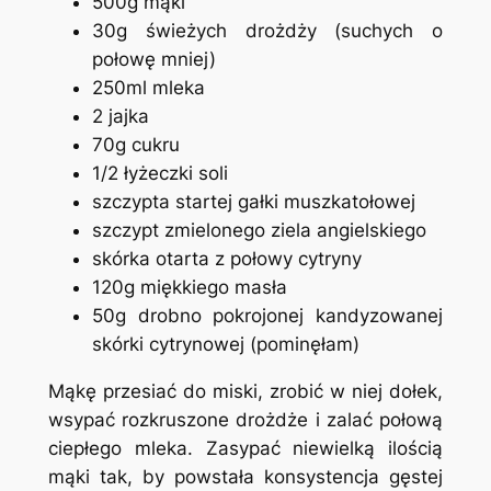
500g mąki
30g świeżych drożdży (suchych o
połowę mniej)
250ml mleka
2 jajka
70g cukru
1/2 łyżeczki soli
szczypta startej gałki muszkatołowej
szczypt zmielonego ziela angielskiego
skórka otarta z połowy cytryny
120g miękkiego masła
50g drobno pokrojonej kandyzowanej
skórki cytrynowej (pominęłam)
Mąkę przesiać do miski, zrobić w niej dołek,
wsypać rozkruszone drożdże i zalać połową
ciepłego mleka. Zasypać niewielką ilością
mąki tak, by powstała konsystencja gęstej