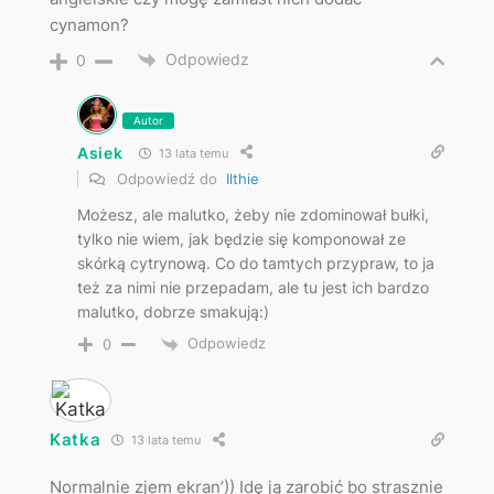
cynamon?
Odpowiedz
0
Autor
Asiek
13 lata temu
Odpowiedź do
Ilthie
Możesz, ale malutko, żeby nie zdominował bułki,
tylko nie wiem, jak będzie się komponował ze
skórką cytrynową. Co do tamtych przypraw, to ja
też za nimi nie przepadam, ale tu jest ich bardzo
malutko, dobrze smakują:)
Odpowiedz
0
Katka
13 lata temu
Normalnie zjem ekran’)) Idę ją zarobić bo strasznie