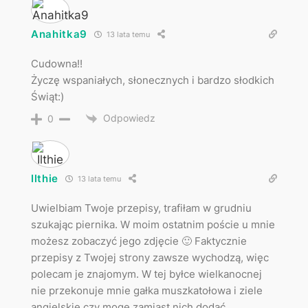
Anahitka9
13 lata temu
Cudowna!!
Życzę wspaniałych, słonecznych i bardzo słodkich
Świąt:)
Odpowiedz
0
Ilthie
13 lata temu
Uwielbiam Twoje przepisy, trafiłam w grudniu
szukając piernika. W moim ostatnim poście u mnie
możesz zobaczyć jego zdjęcie 🙂 Faktycznie
przepisy z Twojej strony zawsze wychodzą, więc
polecam je znajomym. W tej byłce wielkanocnej
nie przekonuje mnie gałka muszkatołowa i ziele
angielskie czy mogę zamiast nich dodać