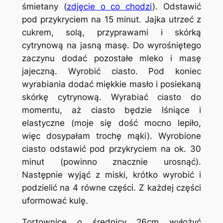
śmietany (
zdjęcie o co chodzi
). Odstawić
pod przykryciem na 15 minut. Jajka utrzeć z
cukrem, solą, przyprawami i skórką
cytrynową na jasną masę. Do wyrośniętego
zaczynu dodać pozostałe mleko i masę
jajeczną. Wyrobić ciasto. Pod koniec
wyrabiania dodać miękkie masło i posiekaną
skórkę cytrynową. Wyrabiać ciasto do
momentu, aż ciasto będzie lśniące i
elastyczne (moje się dość mocno lepiło,
więc dosypałam trochę mąki). Wyrobione
ciasto odstawić pod przykryciem na ok. 30
minut (powinno znacznie urosnąć).
Następnie wyjąć z miski, krótko wyrobić i
podzielić na 4 równe części. Z każdej części
uformować kulę.
Tortownicę o średnicy 26cm wyłożyć