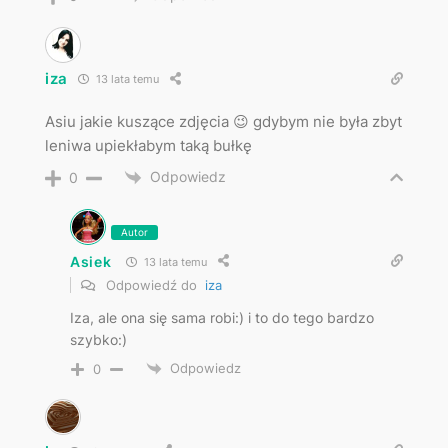
iza
13 lata temu
Asiu jakie kuszące zdjęcia 😉 gdybym nie była zbyt
leniwa upiekłabym taką bułkę
Odpowiedz
0
Autor
Asiek
13 lata temu
Odpowiedź do
iza
Iza, ale ona się sama robi:) i to do tego bardzo
szybko:)
Odpowiedz
0