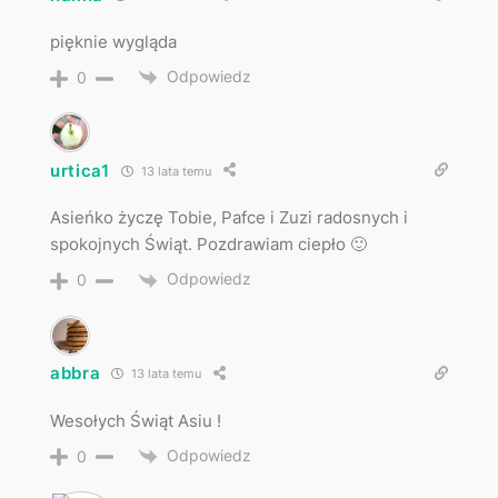
pięknie wygląda
Odpowiedz
0
urtica1
13 lata temu
Asieńko życzę Tobie, Pafce i Zuzi radosnych i
spokojnych Świąt. Pozdrawiam ciepło 🙂
Odpowiedz
0
abbra
13 lata temu
Wesołych Świąt Asiu !
Odpowiedz
0