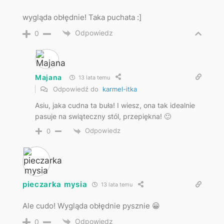
wygląda obłędnie! Taka puchata :]
Odpowiedz
0
Majana
13 lata temu
Odpowiedź do
karmel-itka
Asiu, jaka cudna ta buła! I wiesz, ona tak idealnie
pasuje na swiąteczny stól, przepiękna! 🙂
Odpowiedz
0
pieczarka mysia
13 lata temu
Ale cudo! Wygląda obłędnie pysznie 😀
Odpowiedz
0