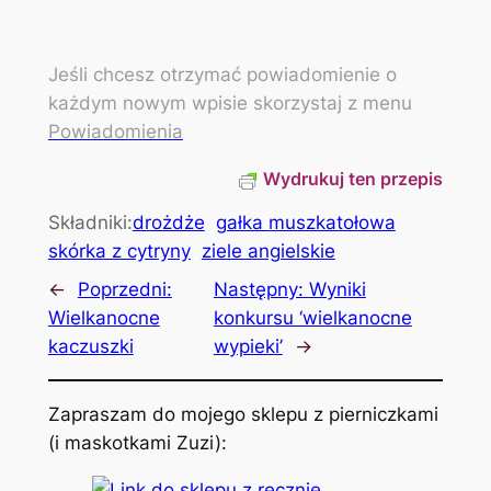
Jeśli chcesz otrzymać powiadomienie o
każdym nowym wpisie skorzystaj z menu
Powiadomienia
Wydrukuj ten przepis
Składniki:
drożdże
gałka muszkatołowa
skórka z cytryny
ziele angielskie
←
Poprzedni:
Następny:
Wyniki
Wielkanocne
konkursu ‘wielkanocne
kaczuszki
wypieki’
→
Zapraszam do mojego sklepu z pierniczkami
(i maskotkami Zuzi):