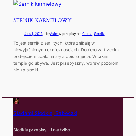
SERNIK KARMELOWY
4 maj, 2013
—
by
Asiek
w przepisy na:
Ciasta
, 
Serniki
To jest sernik z serii tych, które znikają w
niewyjaśnionych okolicznościach. Dopiero za trzecim
podejściem udało mi się zrobić zdjęcia. W takim
tempie go ubywa. Jest przepyszny, wbrew pozorom
nie za słodki.
Śladami Słodkiej Babeczki
Słodkie przepisy… i nie tylko…