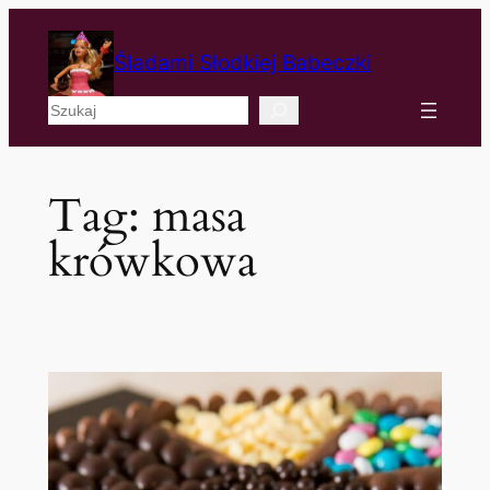
Śladami Słodkiej Babeczki
Szukaj
Tag:
masa
krówkowa