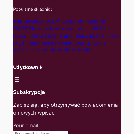
Popularne składniki:
cynamon
budyń
biała czekolada
czekolada
drożdże
kakao
jabłka
ekstrakt waniliowy
mascarpone
kruche ciasto
kruche
maliny
masło
twaróg
miód
mleko
orzechy włoskie
wanilia
wiórki kokosowe
śmietanka kremówka
Użytkownik
Subskrypcja
Zapisz się, aby otrzymywać powiadomienia
o nowych wpisach
Your email: