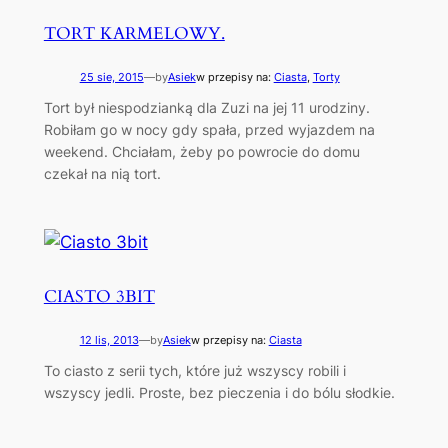
TORT KARMELOWY.
25 sie, 2015
—
by
Asiek
w przepisy na:
Ciasta
, 
Torty
Tort był niespodzianką dla Zuzi na jej 11 urodziny.
Robiłam go w nocy gdy spała, przed wyjazdem na
weekend. Chciałam, żeby po powrocie do domu
czekał na nią tort.
CIASTO 3BIT
12 lis, 2013
—
by
Asiek
w przepisy na:
Ciasta
To ciasto z serii tych, które już wszyscy robili i
wszyscy jedli. Proste, bez pieczenia i do bólu słodkie.