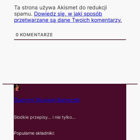
Ta strona używa Akismet do redukcji
spamu.
Dowiedz się, w jaki sposób
przetwarzane są dane Twoich komentarzy.
0
KOMENTARZE
Śladami Słodkiej Babeczki
Słodkie przepisy… i nie tylko…
Popularne składniki: