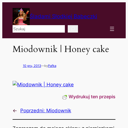
Śladami Słodkiej Babeczki
Szukaj
Miodownik | Honey cake
10 gru, 2013
—
by
Pafka
Wydrukuj ten przepis
←
Poprzedni:
Miodownik