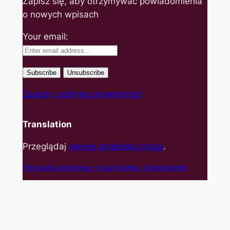
Zapisz się, aby otrzymywać powiadomienia
o nowych wpisach
Your email:
Zasady, polityka prywatności
Translation
Przeglądaj
wersję angielską bloga
.
Fotografia sportowa – koszyk
ówka, cheerleaders