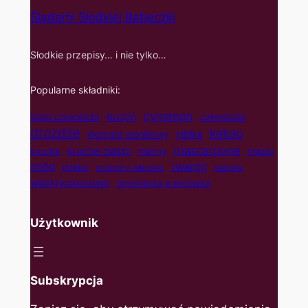
Śladami Słodkiej Babeczki
Słodkie przepisy… i nie tylko…
Popularne składniki:
cynamon
budyń
biała czekolada
czekolada
drożdże
kakao
jabłka
ekstrakt waniliowy
mascarpone
kruche ciasto
kruche
maliny
masło
twaróg
miód
mleko
orzechy włoskie
wanilia
wiórki kokosowe
śmietanka kremówka
Użytkownik
Subskrypcja