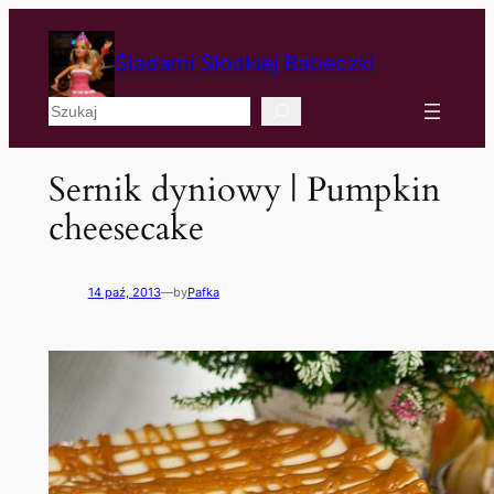
Śladami Słodkiej Babeczki
Szukaj
Sernik dyniowy | Pumpkin
cheesecake
14 paź, 2013
—
by
Pafka