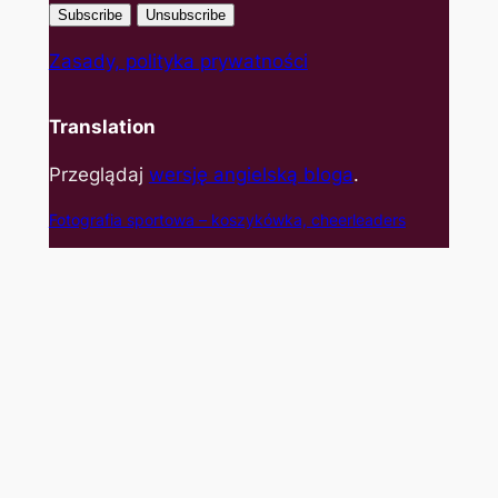
Zasady, polityka prywatności
Translation
Przeglądaj
wersję angielską bloga
.
Fotografia sportowa – koszyk
ówka, cheerleaders