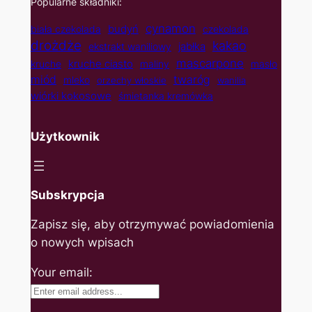
Popularne składniki:
cynamon
budyń
biała czekolada
czekolada
drożdże
kakao
jabłka
ekstrakt waniliowy
mascarpone
kruche ciasto
kruche
maliny
masło
twaróg
miód
mleko
orzechy włoskie
wanilia
wiórki kokosowe
śmietanka kremówka
Użytkownik
Subskrypcja
Zapisz się, aby otrzymywać powiadomienia
o nowych wpisach
Your email: