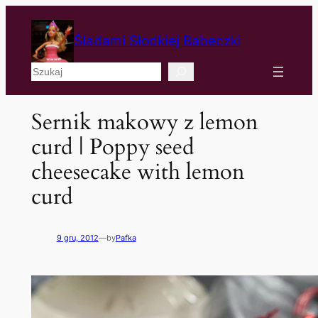
Śladami Słodkiej Babeczki
Szukaj
Sernik makowy z lemon
curd | Poppy seed
cheesecake with lemon
curd
9 gru, 2012
—
by
Pafka