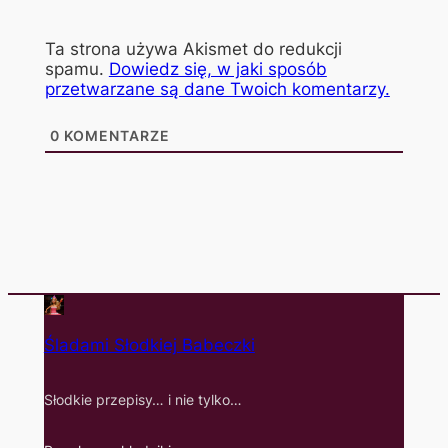
Ta strona używa Akismet do redukcji
spamu.
Dowiedz się, w jaki sposób
przetwarzane są dane Twoich komentarzy.
0
KOMENTARZE
Śladami Słodkiej Babeczki
Słodkie przepisy… i nie tylko…