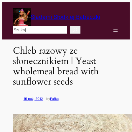
Śladami Słodkiej Babeczki
Szukaj
Chleb razowy ze
słonecznikiem | Yeast
wholemeal bread with
sunflower seeds
15 paź, 2012
—
by
Pafka