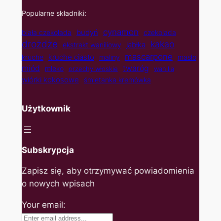
Popularne składniki:
cynamon
budyń
biała czekolada
czekolada
drożdże
kakao
jabłka
ekstrakt waniliowy
mascarpone
kruche ciasto
kruche
maliny
masło
twaróg
miód
mleko
orzechy włoskie
wanilia
wiórki kokosowe
śmietanka kremówka
Użytkownik
Subskrypcja
Zapisz się, aby otrzymywać powiadomienia
o nowych wpisach
Your email: