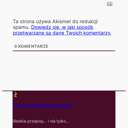
Ta strona używa Akismet do redukcji
spamu.
Dowiedz się, w jaki sposób
przetwarzane są dane Twoich komentarzy.
0
KOMENTARZE
Śladami Słodkiej Babeczki
Słodkie przepisy… i nie tylko…