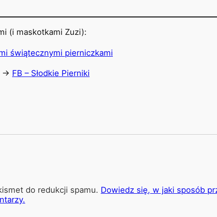
i (i maskotkami Zuzi):
u ->
FB – Słodkie Pierniki
kismet do redukcji spamu.
Dowiedz się, w jaki sposób p
tarzy.