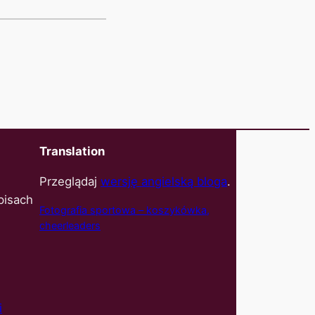
Translation
Przeglądaj
wersję angielską bloga
.
pisach
Fotografia sportowa – koszyk
ówka,
cheerleaders
i