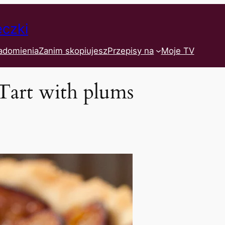
eczki
adomienia
Zanim skopiujesz
Przepisy na
Moje TV
 Tart with plums