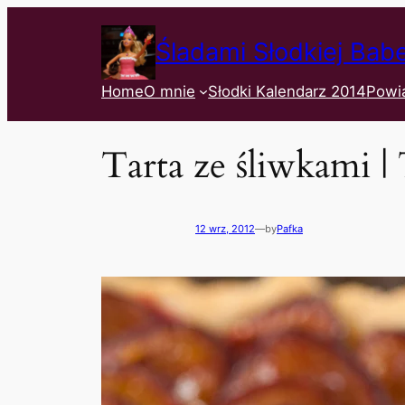
Śladami Słodkiej Bab
Home
O mnie
Słodki Kalendarz 2014
Powi
Tarta ze śliwkami |
12 wrz, 2012
—
by
Pafka