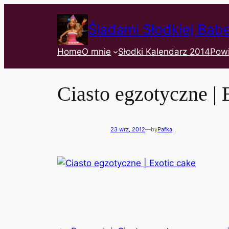
Śladami Słodkiej Bab
Home
O mnie
Słodki Kalendarz 2014
Pow
Ciasto egzotyczne | 
23 wrz, 2012
—
by
Pafka