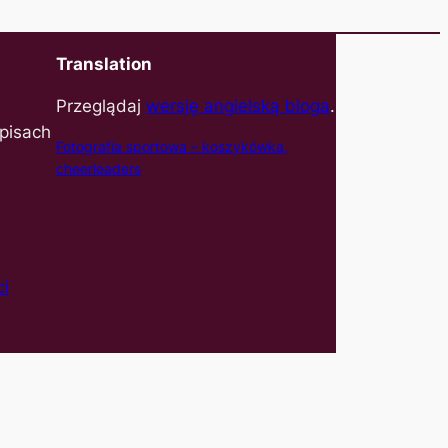
Translation
Przeglądaj
wersję angielską bloga
.
pisach
Fotografia sportowa – koszyk
ówka,
cheerleaders
ci