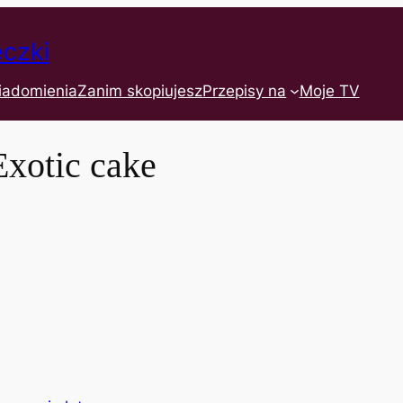
eczki
iadomienia
Zanim skopiujesz
Przepisy na
Moje TV
Exotic cake