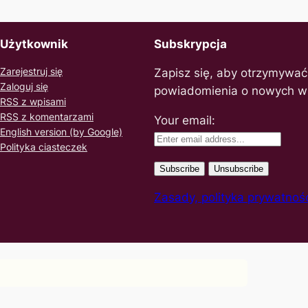
Użytkownik
Subskrypcja
Zarejestruj się
Zapisz się, aby otrzymywać
Zaloguj się
powiadomienia o nowych w
RSS z wpisami
RSS z komentarzami
Your email:
English version (by Google)
Polityka ciasteczek
Zasady, polityka prywatnoś