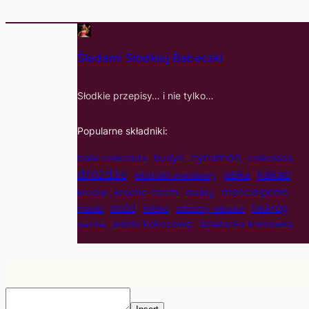
Śladami Słodkiej Babeczki
Słodkie przepisy… i nie tylko…
Popularne składniki:
cynamon
budyń
biała czekolada
czekolada
drożdże
kakao
jabłka
ekstrakt waniliowy
mascarpone
kruche ciasto
kruche
maliny
twaróg
miód
masło
mleko
orzechy włoskie
wiórki kokosowe
śmietanka kremówka
wanilia