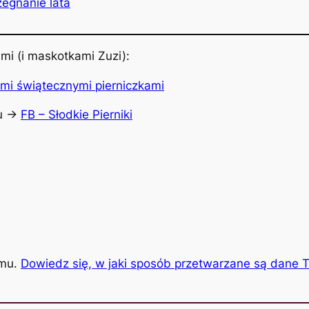
żegnanie lata
mi (i maskotkami Zuzi):
u ->
FB – Słodkie Pierniki
amu.
Dowiedz się, w jaki sposób przetwarzane są dane 