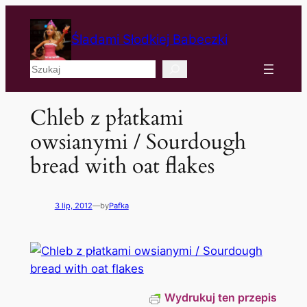
Śladami Słodkiej Babeczki
Szukaj
Chleb z płatkami
owsianymi / Sourdough
bread with oat flakes
3 lip, 2012
—
by
Pafka
Wydrukuj ten przepis