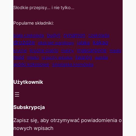
Słodkie przepisy… i nie tylko…
Popularne składniki:
cynamon
budyń
biała czekolada
czekolada
drożdże
kakao
jabłka
ekstrakt waniliowy
mascarpone
kruche ciasto
kruche
maliny
masło
twaróg
miód
mleko
orzechy włoskie
wanilia
wiórki kokosowe
śmietanka kremówka
Użytkownik
Subskrypcja
Zapisz się, aby otrzymywać powiadomienia o
nowych wpisach