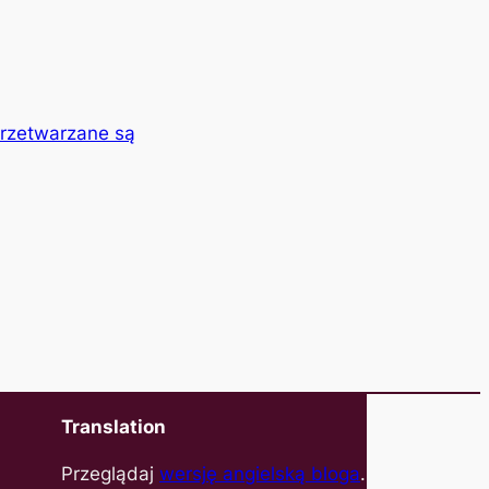
przetwarzane są
Translation
Przeglądaj
wersję angielską bloga
.