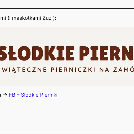
mi (i maskotkami Zuzi):
u ->
FB – Słodkie Pierniki