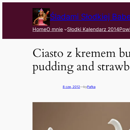
Śladami Słodkiej Bab
Home
O mnie
Słodki Kalendarz 2014
Pow
Ciasto z kremem b
pudding and strawb
8 cze, 2012
—
by
Pafka