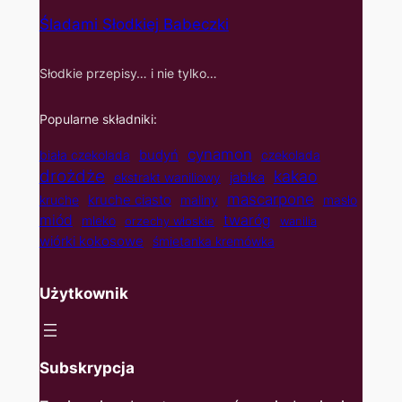
Śladami Słodkiej Babeczki
Słodkie przepisy… i nie tylko…
Popularne składniki:
cynamon
budyń
biała czekolada
czekolada
drożdże
kakao
jabłka
ekstrakt waniliowy
mascarpone
kruche ciasto
kruche
maliny
masło
twaróg
miód
mleko
orzechy włoskie
wanilia
wiórki kokosowe
śmietanka kremówka
Użytkownik
Subskrypcja