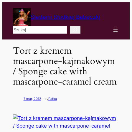
Śladami Słodkiej Babeczki
Szukaj
Tort z kremem
mascarpone-kajmakowym
/ Sponge cake with
mascarpone-caramel cream
7 mar, 2012
—
by
Pafka