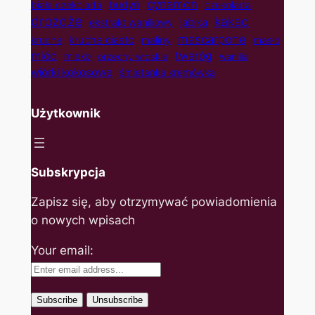
cynamon
budyń
biała czekolada
czekolada
drożdże
kakao
jabłka
ekstrakt waniliowy
mascarpone
kruche ciasto
kruche
maliny
masło
twaróg
miód
mleko
orzechy włoskie
wanilia
wiórki kokosowe
śmietanka kremówka
Użytkownik
Subskrypcja
Zapisz się, aby otrzymywać powiadomienia
o nowych wpisach
Your email: