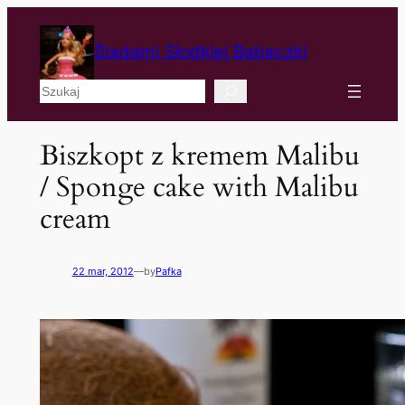
Śladami Słodkiej Babeczki
Szukaj
Biszkopt z kremem Malibu
/ Sponge cake with Malibu
cream
22 mar, 2012
—
by
Pafka