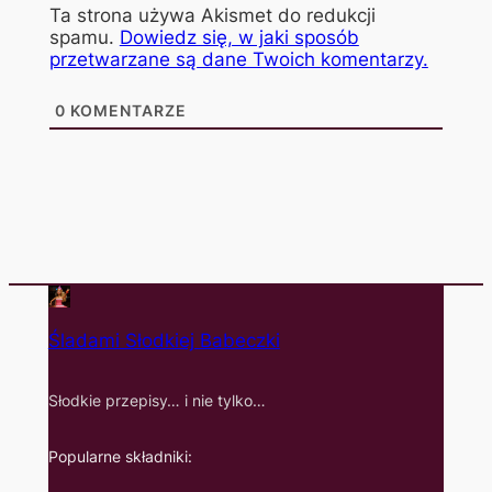
Ta strona używa Akismet do redukcji
spamu.
Dowiedz się, w jaki sposób
przetwarzane są dane Twoich komentarzy.
0
KOMENTARZE
Śladami Słodkiej Babeczki
Słodkie przepisy… i nie tylko…
Popularne składniki: