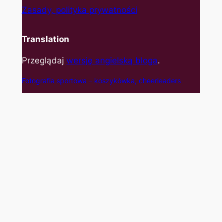
Zasady, polityka prywatności
Translation
Przeglądaj
wersję angielską bloga
.
Fotografia sportowa – koszyk
ówka, cheerleaders