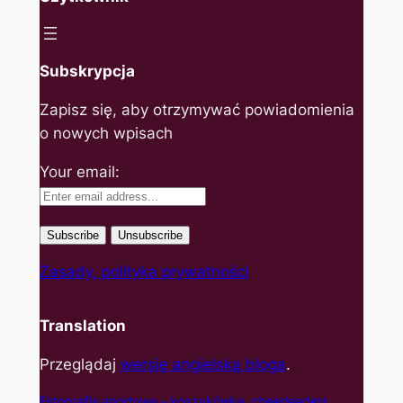
Subskrypcja
Zapisz się, aby otrzymywać powiadomienia
o nowych wpisach
Your email:
Zasady, polityka prywatności
Translation
Przeglądaj
wersję angielską bloga
.
Fotografia sportowa – koszyk
ówka, cheerleaders