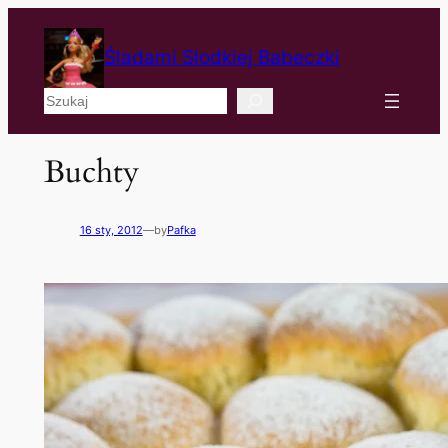
Śladami Słodkiej Babeczki
Szukaj
Buchty
16 sty, 2012
—
by
Pafka