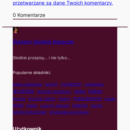
przetwarzane są dane Twoich komentarzy.
0
Komentarze
Śladami Słodkiej Babeczki
Słodkie przepisy… i nie tylko…
Popularne składniki:
cynamon
budyń
biała czekolada
czekolada
drożdże
kakao
jabłka
ekstrakt waniliowy
mascarpone
kruche ciasto
kruche
maliny
masło
twaróg
miód
mleko
orzechy włoskie
wanilia
wiórki kokosowe
śmietanka kremówka
Użytkownik