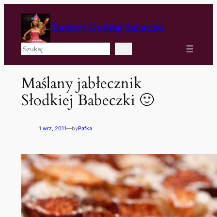
Śladami Słodkiej Babeczki
Szukaj
Maślany jabłecznik
Słodkiej Babeczki 🙂
1 wrz, 2011
—
by
Pafka