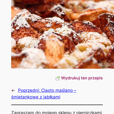
Wydrukuj ten przepis
←
Poprzedni:
Ciasto maślano –
śmietankowe z jabłkami
Zapraszam do mojego sklepu z pierniczkami