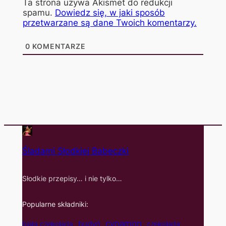
Ta strona używa Akismet do redukcji
spamu.
Dowiedz się, w jaki sposób
przetwarzane są dane Twoich komentarzy.
0
KOMENTARZE
Śladami Słodkiej Babeczki
Słodkie przepisy… i nie tylko…
Popularne składniki:
cynamon
budyń
biała czekolada
czekolada