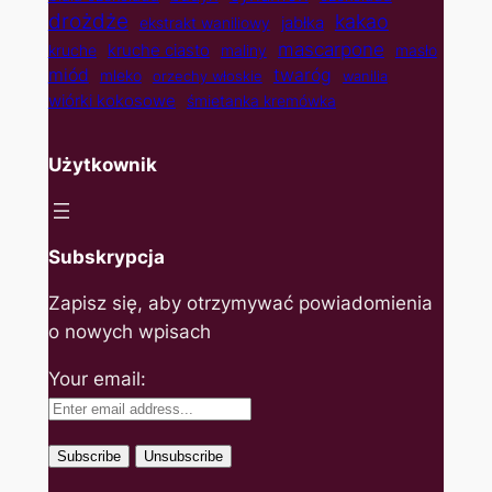
drożdże
kakao
jabłka
ekstrakt waniliowy
mascarpone
kruche ciasto
kruche
maliny
masło
twaróg
miód
mleko
orzechy włoskie
wanilia
wiórki kokosowe
śmietanka kremówka
Użytkownik
Subskrypcja
Zapisz się, aby otrzymywać powiadomienia
o nowych wpisach
Your email: