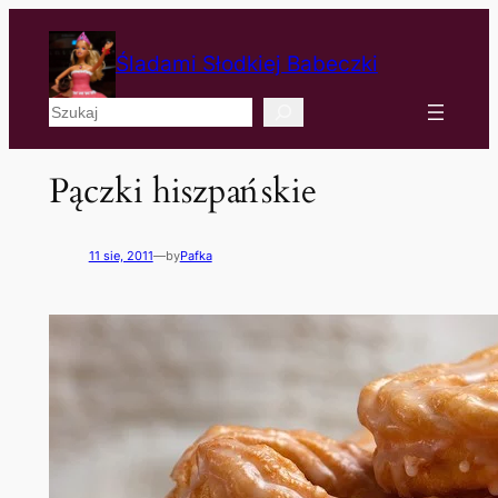
Śladami Słodkiej Babeczki
Szukaj
Pączki hiszpańskie
11 sie, 2011
—
by
Pafka