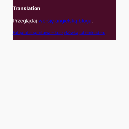
Translation
Przeglądaj
wersję angielską bloga
.
Fotografia sportowa – koszyk
ówka, cheerleaders