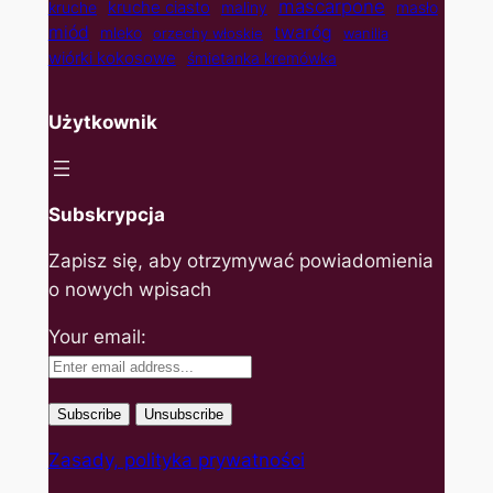
mascarpone
kruche ciasto
kruche
maliny
masło
twaróg
miód
mleko
orzechy włoskie
wanilia
wiórki kokosowe
śmietanka kremówka
Użytkownik
Subskrypcja
Zapisz się, aby otrzymywać powiadomienia
o nowych wpisach
Your email:
Zasady, polityka prywatności