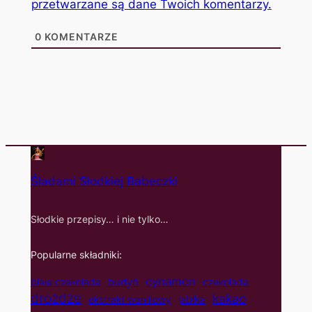
przetwarzane są dane Twoich komentarzy.
0
KOMENTARZE
Śladami Słodkiej Babeczki
Słodkie przepisy… i nie tylko…
Popularne składniki:
cynamon
budyń
biała czekolada
czekolada
drożdże
kakao
jabłka
ekstrakt waniliowy