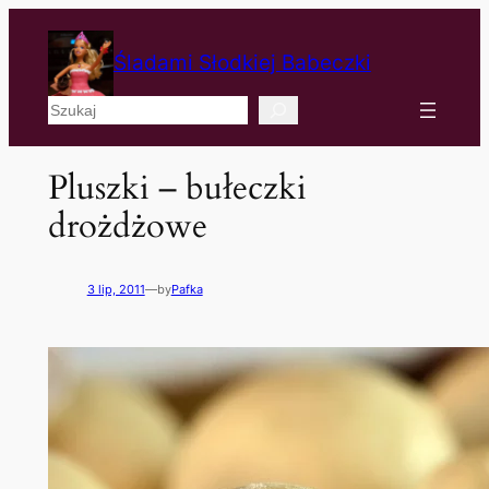
Śladami Słodkiej Babeczki
Szukaj
Pluszki – bułeczki
drożdżowe
3 lip, 2011
—
by
Pafka