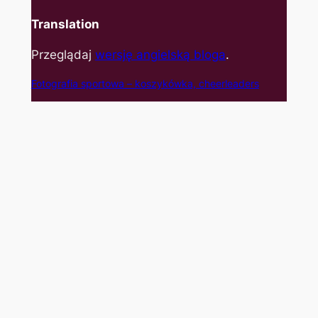
Translation
Przeglądaj
wersję angielską bloga
.
Fotografia sportowa – koszyk
ówka, cheerleaders