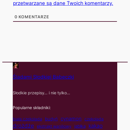
przetwarzane są dane Twoich komentarzy.
0
KOMENTARZE
Śladami Słodkiej Babeczki
Słodkie przepisy… i nie tylko…
Popularne składniki:
cynamon
budyń
biała czekolada
czekolada
drożdże
kakao
jabłka
ekstrakt waniliowy