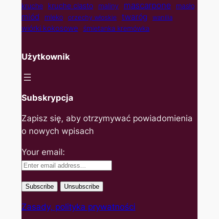
mascarpone
kruche ciasto
kruche
maliny
masło
twaróg
miód
mleko
orzechy włoskie
wanilia
wiórki kokosowe
śmietanka kremówka
Użytkownik
Subskrypcja
Zapisz się, aby otrzymywać powiadomienia
o nowych wpisach
Your email:
Zasady, polityka prywatności