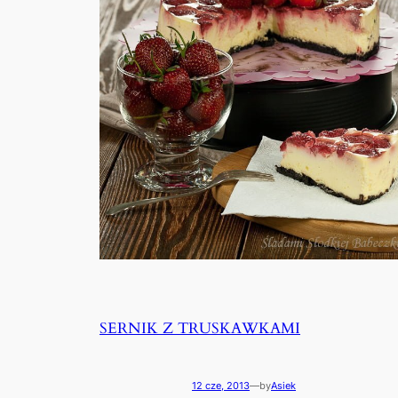
SERNIK Z TRUSKAWKAMI
12 cze, 2013
—
by
Asiek