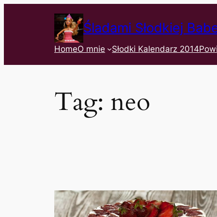
Śladami Słodkiej Bab
Home
O mnie
Słodki Kalendarz 2014
Pow
Tag:
neo