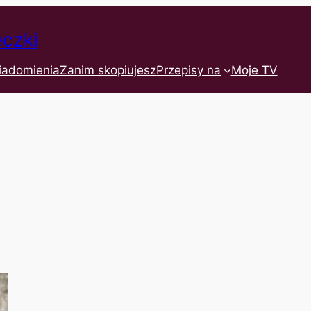
eczki
iadomienia
Zanim skopiujesz
Przepisy na
Moje TV