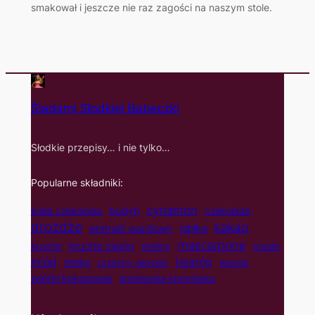
smakował i jeszcze nie raz zagości na naszym stole.
Śladami Słodkiej Babeczki
Słodkie przepisy… i nie tylko…
Popularne składniki:
cynamon
budyń
biała czekolada
czekolada
drożdże
kakao
jabłka
ekstrakt waniliowy
mascarpone
kruche ciasto
kruche
maliny
masło
twaróg
miód
mleko
orzechy włoskie
wanilia
wiórki kokosowe
śmietanka kremówka