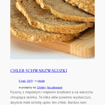
CHLEB SCHWARZWALDZKI
5 paź, 2011
—
by
Asiek
w przepisy na:
Chleby
, 
Na zakwasie
Pyszny z mięsistym i miękkim środkiem a na wierzchu
chrupiąca skórka. Te kilka słów powinno wystarczyć,
abyście mieli ochotę upiec ten chleb. Bardzo nam