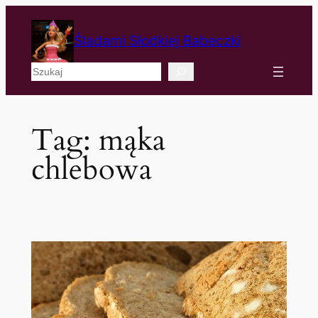
Śladami Słodkiej Babeczki
Szukaj
Tag:
mąka
chlebowa