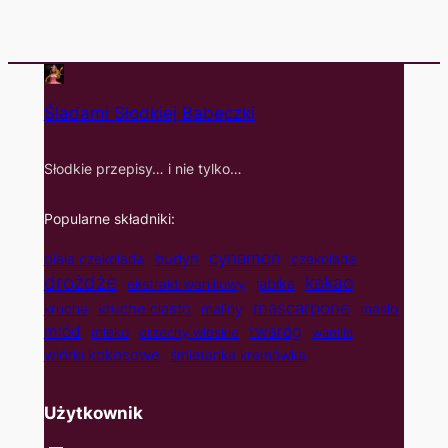
Śladami Słodkiej Babeczki
Słodkie przepisy… i nie tylko…
Popularne składniki:
cynamon
budyń
biała czekolada
czekolada
drożdże
kakao
jabłka
ekstrakt waniliowy
mascarpone
kruche ciasto
kruche
maliny
masło
twaróg
miód
mleko
orzechy włoskie
wanilia
wiórki kokosowe
śmietanka kremówka
Użytkownik