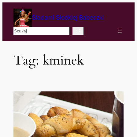
Śladami Słodkiej Babeczki
Szukaj
Tag:
kminek