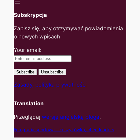
Subskrypcja
Zapisz się, aby otrzymywać powiadomienia
o nowych wpisach
Your email:
Zasady, polityka prywatności
Translation
Przeglądaj
wersję angielską bloga
.
Fotografia sportowa – koszyk
ówka, cheerleaders