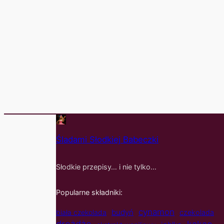
Śladami Słodkiej Babeczki
Słodkie przepisy… i nie tylko…
Popularne składniki:
cynamon
budyń
biała czekolada
czekolada
kakao