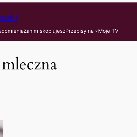
eczki
adomienia
Zanim skopiujesz
Przepisy na
Moje TV
 mleczna