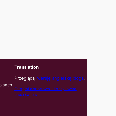
Translation
Przeglądaj
wersję angielską bloga
.
pisach
Fotografia sportowa – koszyk
ówka,
cheerleaders