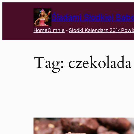
Śladami Słodkiej Bab
Home
O mnie
Słodki Kalendarz 2014
Powi
Tag:
czekolada