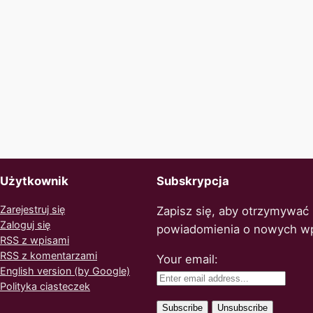
Użytkownik
Subskrypcja
Zarejestruj się
Zapisz się, aby otrzymywać
Zaloguj się
powiadomienia o nowych w
RSS z wpisami
RSS z komentarzami
Your email:
English version (by Google)
Polityka ciasteczek