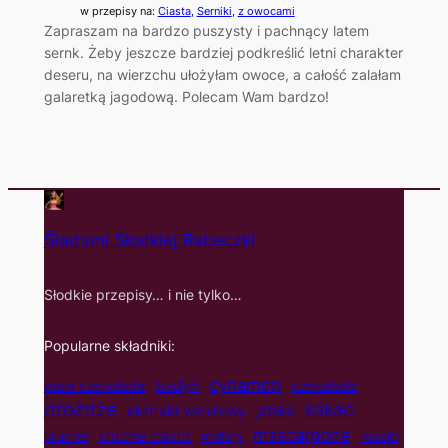
w przepisy na:
Ciasta
, 
Serniki
, 
z owocami
Zapraszam na bardzo puszysty i pachnący latem
sernk. Żeby jeszcze bardziej podkreślić letni charakter
deseru, na wierzchu ułożyłam owoce, a całość zalałam
galaretką jagodową. Polecam Wam bardzo!
Śladami Słodkiej Babeczki
Słodkie przepisy… i nie tylko…
Popularne składniki:
cynamon
budyń
biała czekolada
czekolada
drożdże
kakao
jabłka
ekstrakt waniliowy
mascarpone
kruche ciasto
kruche
maliny
masło