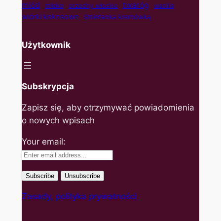
twaróg
miód
mleko
orzechy włoskie
wanilia
wiórki kokosowe
śmietanka kremówka
Użytkownik
Subskrypcja
Zapisz się, aby otrzymywać powiadomienia
o nowych wpisach
Your email:
Zasady, polityka prywatności