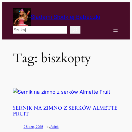
Śladami Słodkiej Babeczki
Szukaj
Tag:
biszkopty
SERNIK NA ZIMNO Z SERKÓW ALMETTE
FRUIT
26 cze, 2015
—
by
Asiek