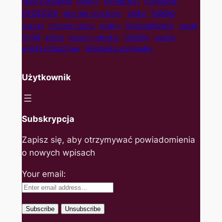
cynamon
budyń
biała czekolada
czekolada
drożdże
kakao
jabłka
ekstrakt waniliowy
mascarpone
kruche ciasto
kruche
maliny
masło
twaróg
miód
mleko
orzechy włoskie
wanilia
wiórki kokosowe
śmietanka kremówka
Użytkownik
Subskrypcja
Zapisz się, aby otrzymywać powiadomienia
o nowych wpisach
Your email: