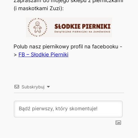
Zapraszam do mojego sklepu z pierniczkami
(i maskotkami Zuzi):
Polub nasz piernikowy profil na facebooku -
>
FB – Słodkie Pierniki
Subskrybuj