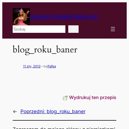
Śladami Słodkiej Babeczki
Szukaj
blog_roku_baner
11 sty, 2012
—
by
Pafka
Wydrukuj ten przepis
←
Poprzedni:
blog_roku_baner