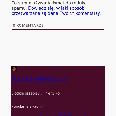
Ta strona używa Akismet do redukcji
spamu.
Dowiedz się, w jaki sposób
przetwarzane są dane Twoich komentarzy.
0
KOMENTARZE
Śladami Słodkiej Babeczki
Słodkie przepisy… i nie tylko…
Popularne składniki: