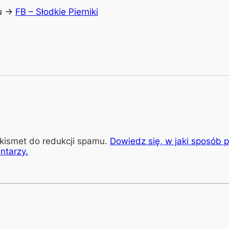
u ->
FB – Słodkie Pierniki
kismet do redukcji spamu.
Dowiedz się, w jaki sposób 
ntarzy.