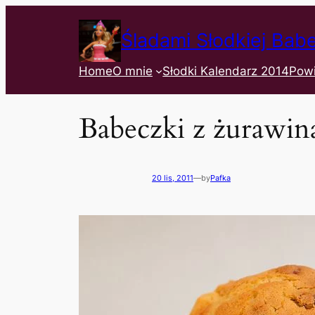
Śladami Słodkiej Bab
Home
O mnie
Słodki Kalendarz 2014
Pow
Babeczki z żurawin
20 lis, 2011
—
by
Pafka