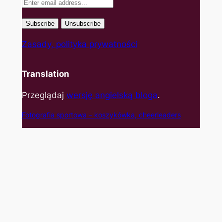
Zasady, polityka prywatności
Translation
Przeglądaj
wersję angielską bloga
.
Fotografia sportowa – koszyk
ówka, cheerleaders