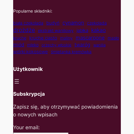
Popularne składniki:
cynamon
budyń
biała czekolada
czekolada
drożdże
kakao
jabłka
ekstrakt waniliowy
mascarpone
kruche ciasto
kruche
maliny
masło
twaróg
miód
mleko
orzechy włoskie
wanilia
wiórki kokosowe
śmietanka kremówka
Użytkownik
Subskrypcja
Zapisz się, aby otrzymywać powiadomienia
o nowych wpisach
Your email: