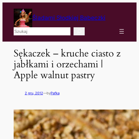
Śladami Słodkiej Babeczki
Szukaj
Sękaczek – kruche ciasto z
jabłkami i orzechami |
Apple walnut pastry
2 gru, 2012
—
by
Pafka