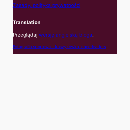
Zasady, polityka prywatności
Translation
Przeglądaj
wersję angielską bloga
.
Fotografia sportowa – koszyk
ówka, cheerleaders