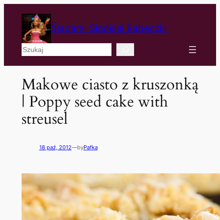
Śladami Słodkiej Babeczki
Szukaj
Makowe ciasto z kruszonką
| Poppy seed cake with
streusel
18 paź, 2012
—
by
Pafka