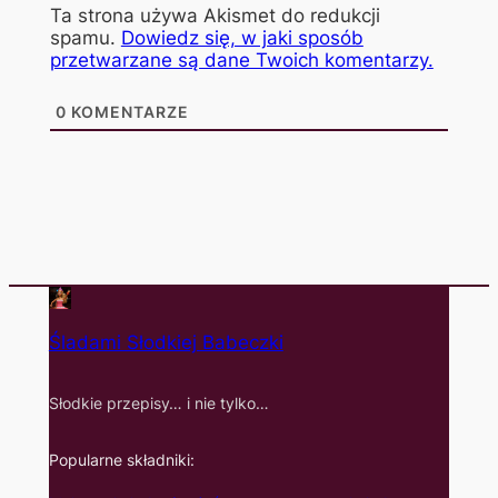
Ta strona używa Akismet do redukcji
spamu.
Dowiedz się, w jaki sposób
przetwarzane są dane Twoich komentarzy.
0
KOMENTARZE
Śladami Słodkiej Babeczki
Słodkie przepisy… i nie tylko…
Popularne składniki: