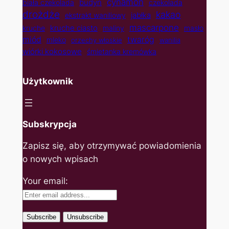
cynamon
budyń
biała czekolada
czekolada
drożdże
kakao
jabłka
ekstrakt waniliowy
mascarpone
kruche ciasto
kruche
maliny
masło
twaróg
miód
mleko
orzechy włoskie
wanilia
wiórki kokosowe
śmietanka kremówka
Użytkownik
Subskrypcja
Zapisz się, aby otrzymywać powiadomienia
o nowych wpisach
Your email: