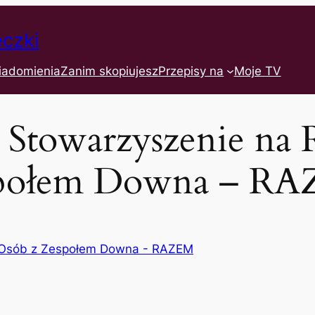
eczki
iadomienia
Zanim skopiujesz
Przepisy na
Moje TV
e Stowarzyszenie na 
połem Downa – R