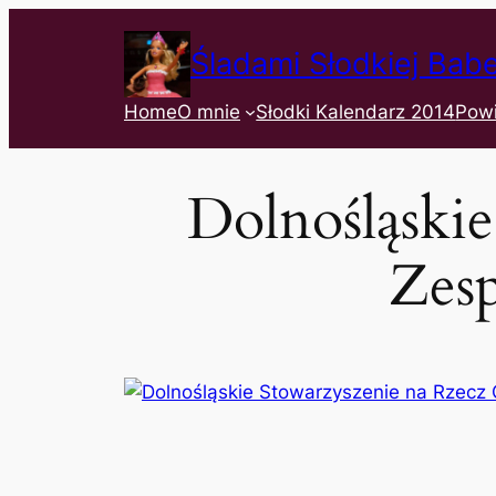
Śladami Słodkiej Bab
Home
O mnie
Słodki Kalendarz 2014
Pow
Dolnośląski
Zes