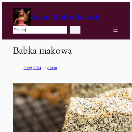
Śladami Słodkiej Babeczki
Szukaj
Babka makowa
9 kwi, 2014
—
by
Pafka