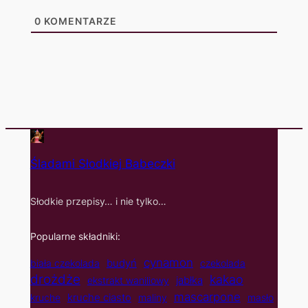
0
KOMENTARZE
Śladami Słodkiej Babeczki
Słodkie przepisy… i nie tylko…
Popularne składniki:
cynamon
budyń
biała czekolada
czekolada
drożdże
kakao
jabłka
ekstrakt waniliowy
mascarpone
kruche ciasto
kruche
maliny
masło