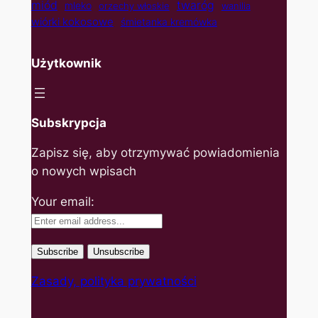
twaróg
miód
mleko
orzechy włoskie
wanilia
wiórki kokosowe
śmietanka kremówka
Użytkownik
Subskrypcja
Zapisz się, aby otrzymywać powiadomienia
o nowych wpisach
Your email:
Zasady, polityka prywatności