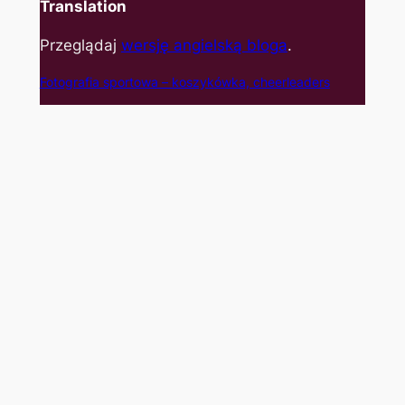
Translation
Przeglądaj
wersję angielską bloga
.
Fotografia sportowa – koszyk
ówka, cheerleaders